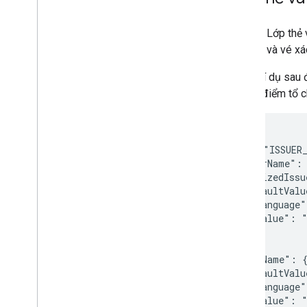
Thư viện ứng dụng
Lớp học lập trình
Hãy coi Lớp thẻ
Ứng dụng mẫu
Lớp thẻ và vé xá
Tài nguyên
Ví dụ: ví dụ sau
Ghi chú phát hành
tới(địa điểm tổ c
Mã lỗi
Câu hỏi thường gặp
Chuyển mẫu
{

  "id": "ISSUER_
Nguyên tắc sử dụng thương hiệu
  "issuerName": 
Mẹo tăng hiệu suất
  "localizedIssu
Chính sách sử dụng
    "defaultValu
Điều khoản dịch vụ
      "language"
      "value": "
    }

  },

  "eventName": {
    "defaultValu
      "language"
      "value": "