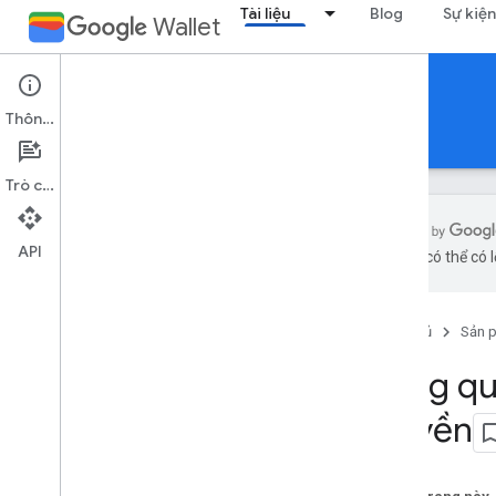
Tài liệu
Blog
Sự kiện
Wallet
Gift cards
Thông tin
Hướng dẫn
Tài liệu tham khảo
Hỗ trợ
Trò chuyện
API
bằng AI có thể có l
Giới thiệu
Tổng quan
Trang chủ
Sản 
Khái niệm chính
Lớp và đối tượng truyền
Tổng qu
Thêm vào quy trình trên Google Wallet
truyền
Bắt đầu
Hướng dẫn cho người mới bắt đầu