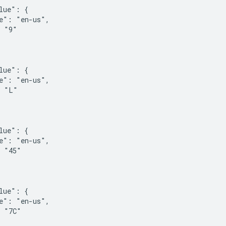
lue": {

e": "en-us",

 "9"

lue": {

e": "en-us",

 "L"

lue": {

e": "en-us",

 "45"

lue": {

e": "en-us",

 "7C"
