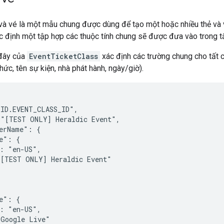
 và vé là một mẫu chung được dùng để tạo một hoặc nhiều thẻ và
c định một tập hợp các thuộc tính chung sẽ được đưa vào trong t
 đây của
EventTicketClass
xác định các trường chung cho tất 
hức, tên sự kiện, nhà phát hành, ngày/giờ).
ID.EVENT_CLASS_ID",

"[TEST ONLY] Heraldic Event",

erName": {

e": {

: "en-US",

[TEST ONLY] Heraldic Event"



e": {

: "en-US",

Google Live"
