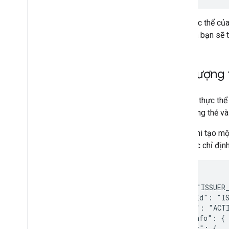
Mỗi thực thể của
nhất mà bạn sẽ t
Đối tượng 
Mặc dù thực thể 
Đối tượng thẻ và
Ví dụ: khi tạo m
đã được chỉ định
{

  "id": "ISSUER_
  "classId": "IS
  "state": "ACTI
  "seatInfo": {

    "seat": {
