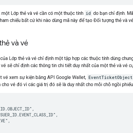
 một Lớp thẻ và vé cần có một thuộc tính
id
do bạn chỉ định. Mã 
ham chiếu bất cứ khi nào dùng mã này để tạo Đối tượng thẻ và vé
thẻ và vé
của Lớp thẻ và vé chỉ định một tập hợp các thuộc tính dùng chun
 vé sẽ chỉ định các thông tin chi tiết duy nhất của một thẻ và vé
ột vé xem sự kiện bằng API Google Wallet,
EventTicketObject
 cho vé đó vì các giá trị đó sẽ là duy nhất cho mỗi chỗ ngồi phiế
ID.OBJECT_ID",

SUER_ID.EVENT_CLASS_ID",

VE",
