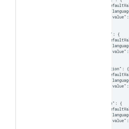
      "defaultVa
        "languag
        "value":
      }

    },

    "row": {

      "defaultVa
        "languag
        "value":
      }

    },

    "section": {

      "defaultVa
        "languag
        "value":
      }

    },

    "gate": {

      "defaultVa
        "languag
        "value":
      }
