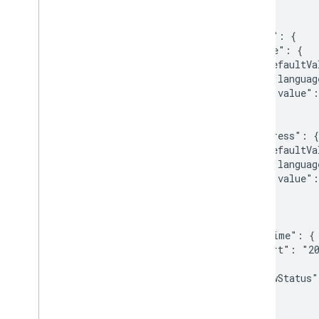
    }

  },

  "venue": {

    "name": {

      "defaultVa
        "languag
        "value":
      }

    },

    "address": {

      "defaultVa
        "languag
        "value":
      }

    }

  },

  "dateTime": {

    "start": "20
  },

  "reviewStatus"
}
