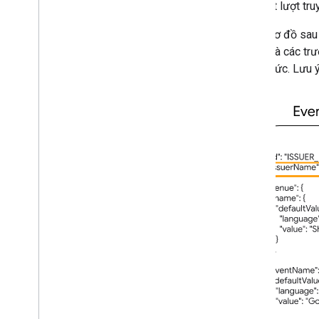
cho một lượt truy
Ví dụ: sơ đồ sa
chung và các tr
chính thức. Lưu 