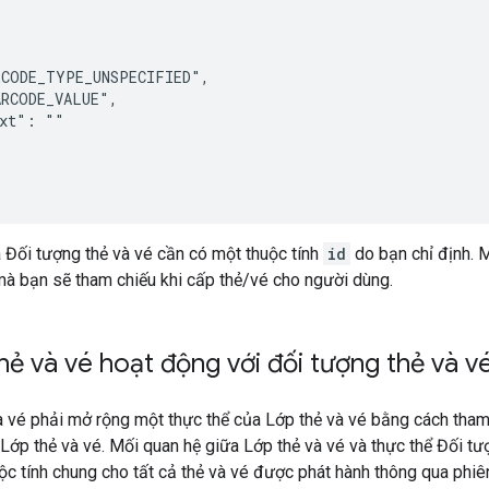
CODE_TYPE_UNSPECIFIED",

RCODE_VALUE",

xt": ""

 Đối tượng thẻ và vé cần có một thuộc tính
id
do bạn chỉ định. M
mà bạn sẽ tham chiếu khi cấp thẻ/vé cho người dùng.
hẻ và vé hoạt động với đối tượng thẻ và v
à vé phải mở rộng một thực thể của Lớp thẻ và vé bằng cách tha
Lớp thẻ và vé. Mối quan hệ giữa Lớp thẻ và vé và thực thể Đối tượn
ộc tính chung cho tất cả thẻ và vé được phát hành thông qua phiên