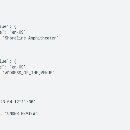
lue": {

e": "en-US",

 "Shoreline Amphitheater"

lue": {

e": "en-US",

 "ADDRESS_OF_THE_VENUE"

23-04-12T11:30"

: "UNDER_REVIEW"
