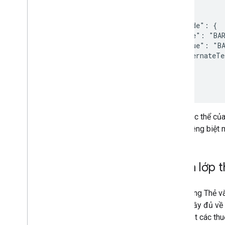
    }

  },

  "barcode": {

    "type": "BAR
    "value": "BA
    "alternateTe
  }

}

Mỗi thực thể của
dạng riêng biệt 
Cách lớp t
Đối tượng Thẻ v
nghĩa đầy đủ về 
cập nhật các thu