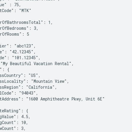
ue" : 75,

tCode": "MTK"

rOfBathroomsTotal": 1,

rOfBedrooms": 3,

rOfRooms": 5

ier": "abc123",

e": "42.12345",

de": "101.12345",

"My Beautiful Vacation Rental",

": {

ssCountry": "US",

ssLocality": "Mountain View",

ssRegion": "California",

lCode": "94043",

tAddress": "1600 Amphitheatre Pkwy, Unit 6E"

teRating": {

gValue": 4.5,

gCount": 10,

wCount": 3,
