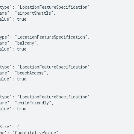
type": "LocationFeatureSpecification",

ame": "airportShuttle",

alue": true

ype": "LocationFeatureSpecification",

ame": "balcony",

alue": true

type": "LocationFeatureSpecification",

ame": "beachAccess",

alue": true

type": "LocationFeatureSpecification",

ame": "childFriendly",

alue": true

Size": {

pe": "QuantitativeValue",
