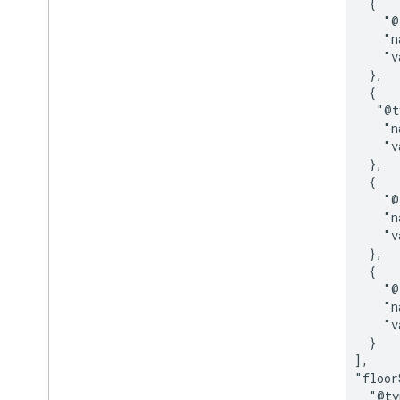
            {

              "@
              "n
              "v
            },

            {

             "@t
              "n
              "v
            },

            {

              "@
              "n
              "v
            },

            {

              "@
              "n
              "v
            }

          ],

          "floor
            "@ty