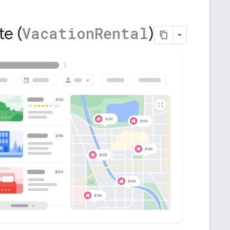
te (
)
Vacation
Rental