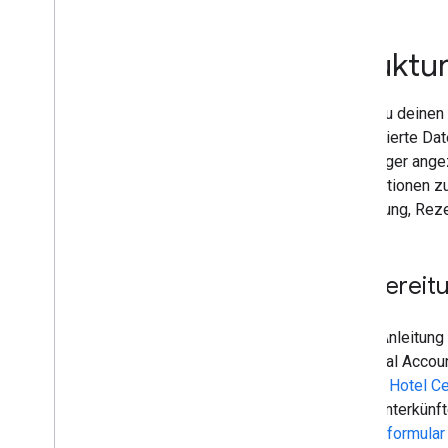
Hervorgehobene Snippets
Flexible Probeinhalte
Struktur
Google Discover
Bilder
Lokale Funktionen
Wenn du deinen S
Nutzerfreundlichkeit von Seiten
strukturierte Da
Bevorzugte Quellen
vielfältiger an
Ranking-Systeme
Informationen zu
Neuerungen beim Ranking
Bewertung, Rez
Websitenamen
Sitelinks
Snippets
Vorbereit
Strukturierte Daten
So funktionieren strukturierte
Diese Anleitung 
Daten
Technical Accou
Allgemeine Richtlinien für
strukturierte Daten
auf das
Hotel Ce
Angereicherte Suchergebnisse
Ferienunterkünf
Strukturierte Daten mit Java
Script
Antragsformular 
generieren