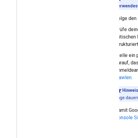
Matherechner
Verwendest
Filmkarussell
Organisation
Folge den
Shopping
Prüfe dei
Profilseite
kritischen
Fragen und Antworten
strukturie
Rezept
Rezensions-Snippet
Stelle ein
Software
darauf, da
Vorlesbar
Anmeldeanf
Abo- und Paywall-Inhalte
crawlen
.
Ferienunterkunft
Hinwei
Video
Tage dauern
Titellinks
Übersetzte Funktionen
Damit Goog
Videos
Console S
Galerie mit visuellen Elementen
Web Stories
Erstnutzer-Programm