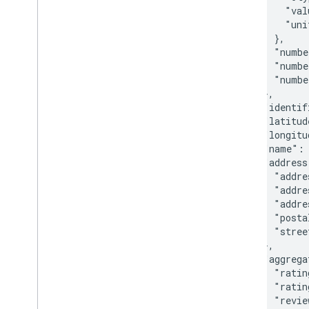
            "val
            "uni
          },

          "numbe
          "numbe
          "numbe
        },

        "identif
        "latitud
        "longitu
        "name": 
        "address
          "addre
          "addre
          "addre
          "posta
          "stree
        },

        "aggrega
          "ratin
          "ratin
          "revie