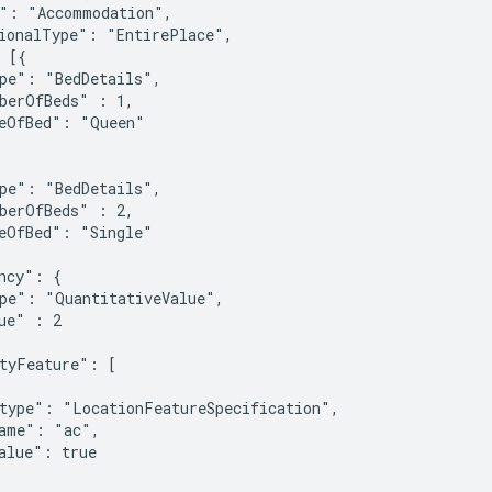
": "Accommodation",

ionalType": "EntirePlace",

 [{

pe": "BedDetails",

berOfBeds" : 1,

eOfBed": "Queen"

pe": "BedDetails",

berOfBeds" : 2,

eOfBed": "Single"

ncy": {

pe": "QuantitativeValue",

ue" : 2

tyFeature": [

type": "LocationFeatureSpecification",

ame": "ac",

alue": true
