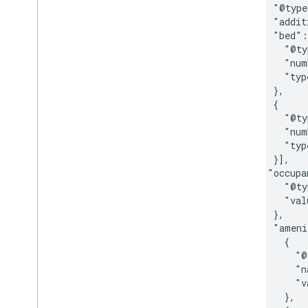
          "@type
          "addit
          "bed":
            "@ty
            "num
            "typ
          },

          {

            "@ty
            "num
            "typ
          }],

         "occupa
            "@ty
            "val
          },

          "ameni
            {

              "@
              "n
              "v
            },
