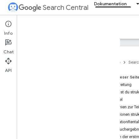
Dokumentation
Search Central
Documentation
Info
Einführung
Chat
Grundlagen der Google Suche
Startseite
Searc
API
SEO-Grundlagen
Auf dieser Seit
Vorbereitung
Crawling und Indexierung
So fügst du struk
Beispiel
Ranking und Darstellung in der
Suche
Richtlinien zur 
Übersicht
Definitionen stru
KI‑Funktionen
VacationRental
Daten der Verfasserzeile
Rich-Suchergebn
Favicons
Nach der erstma