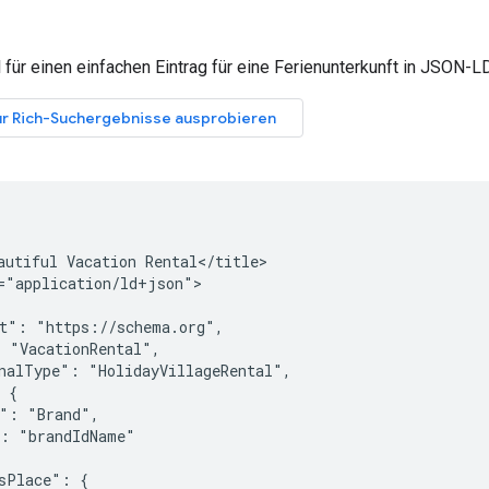
l für einen einfachen Eintrag für eine Ferienunterkunft in JSON-LD
autiful Vacation Rental</title>

="application/ld+json">

t": "https://schema.org",

 "VacationRental",

nalType": "HolidayVillageRental",

 {

": "Brand",

: "brandIdName"

sPlace": {
