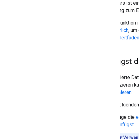
Formulars ist e
Leitfäden für Funktionen
Einladung zum E
Alle Funktionen für strukturierte
Daten
Diese Funktion 
Artikel
erforderlich
, um
Für Bücher verfügbare
im
Startleitfaden
Aktionen
Navigationspfad
Karussell
So fügst d
Kursliste
Dataset
Diskussionsforum
Strukturierte Da
Fragen und Antworten für
klassifizieren k
Bildungseinrichtungen
funktionieren
.
Arbeitgeber-Gesamtbewertung
Faktencheck
In der folgenden
Veranstaltung
Füge die
e
Bildmetadaten
einfügst.
Stellenausschreibung
Lokales Unternehmen
Verwen