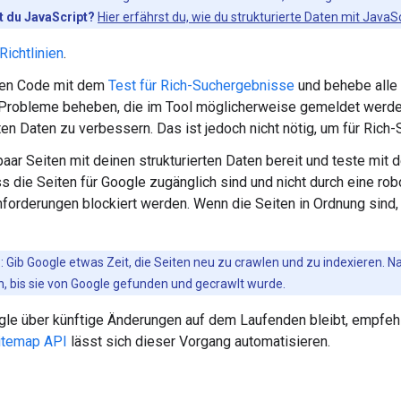
 du JavaScript?
Hier erfährst du, wie du strukturierte Daten mit JavaSc
Richtlinien
.
nen Code mit dem
Test für Rich-Suchergebnisse
und behebe alle k
 Probleme beheben, die im Tool möglicherweise gemeldet werden.
rten Daten zu verbessern. Das ist jedoch nicht nötig, um für Ric
 paar Seiten mit deinen strukturierten Daten bereit und teste mit
ss die Seiten für Google zugänglich sind und nicht durch eine rob
orderungen blockiert werden. Wenn die Seiten in Ordnung sind,
s
: Gib Google etwas Zeit, die Seiten neu zu crawlen und zu indexieren. 
, bis sie von Google gefunden und gecrawlt wurde.
le über künftige Änderungen auf dem Laufenden bleibt, empfehl
itemap API
lässt sich dieser Vorgang automatisieren.