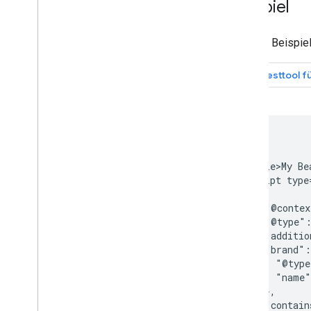
Beispiel
Monitoring und Fehlerbehebung
Hier ein Beispie
Websitespezifische Leitfäden
<html>

  <head>

    <title>My Be
    <script type
      {

        "@contex
        "@type":
        "additio
        "brand":
          "@type
          "name"
        },

        "contain