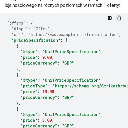
lojalnościowego na różnych poziomach w ramach 1 oferty:
"offers"
:
{
"@type"
:
"Offer"
,
"url"
:
"https://www.example.com/trinket_offer"
,
"priceSpecification"
:
[
{
"@type"
:
"UnitPriceSpecification"
,
"price"
:
9.00
,
"priceCurrency"
:
"GBP"
},
{
"@type"
:
"UnitPriceSpecification"
,
"priceType"
:
"https://schema.org/Strikethrou
"price"
:
10.00
,
"priceCurrency"
:
"GBP"
},
{
"@type"
:
"UnitPriceSpecification"
,
"price"
:
8.00
,
"priceCurrency"
:
"GBP"
,