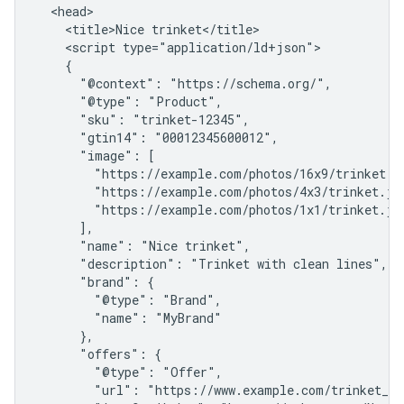
  <head>

    <title>Nice trinket</title>

    <script type="application/ld+json">

    {

      "@context": "https://schema.org/",

      "@type": "Product",

      "sku": "trinket-12345",

      "gtin14": "00012345600012",

      "image": [

        "https://example.com/photos/16x9/trinket.jp
        "https://example.com/photos/4x3/trinket.jpg
        "https://example.com/photos/1x1/trinket.jpg
      ],

      "name": "Nice trinket",

      "description": "Trinket with clean lines",

      "brand": {

        "@type": "Brand",

        "name": "MyBrand"

      },

      "offers": {

        "@type": "Offer",

        "url": "https://www.example.com/trinket_off