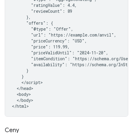
        "ratingValue": 4.4,

        "reviewCount": 89

      },

      "offers": {

        "@type": "Offer",

        "url": "https://example.com/anvil",

        "priceCurrency": "USD",

        "price": 119.99,

        "priceValidUntil": "2024-11-20",

        "itemCondition": "https://schema.org/UsedCo
        "availability": "https://schema.org/InStock
      }

    }

    </script>

  </head>

  <body>

  </body>

</html>
Ceny