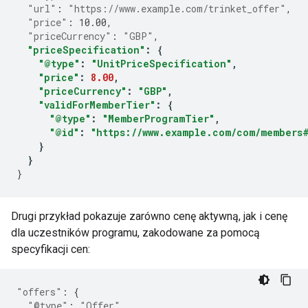
"url"
:
"https://www.example.com/trinket_offer"
,
"price"
:
10.00
,
"priceCurrency"
:
"GBP"
,
"priceSpecification"
:
{
"@type"
:
"UnitPriceSpecification"
,
"price"
:
8.00
,
"priceCurrency"
:
"GBP"
,
"validForMemberTier"
:
{
"@type"
:
"MemberProgramTier"
,
"@id"
:
"https://www.example.com/com/members
}
}
}
Drugi przykład pokazuje zarówno cenę aktywną, jak i cenę
dla uczestników programu, zakodowane za pomocą
specyfikacji cen:
"offers"
:
{
"@type"
:
"Offer"
,