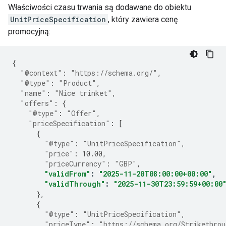
Właściwości czasu trwania są dodawane do obiektu
UnitPriceSpecification
, który zawiera cenę
promocyjną:
{
"@context"
:
"https://schema.org/"
,
"@type"
:
"Product"
,
"name"
:
"Nice trinket"
,
"offers"
:
{
"@type"
:
"Offer"
,
"priceSpecification"
:
[
{
"@type"
:
"UnitPriceSpecification"
,
"price"
:
10.00
,
"priceCurrency"
:
"GBP"
,
"validFrom"
:
"2025-11-20T08:00:00+00:00"
,
"validThrough"
:
"2025-11-30T23:59:59+00:00
},
{
"@type"
:
"UnitPriceSpecification"
,
"priceType"
:
"https://schema.org/Strikethrou