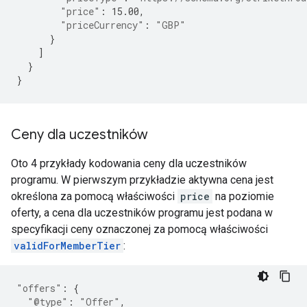
"price"
:
15.00
,
"priceCurrency"
:
"GBP"
}
]
}
}
Ceny dla uczestników
Oto 4 przykłady kodowania ceny dla uczestników
programu. W pierwszym przykładzie aktywna cena jest
określona za pomocą właściwości
price
na poziomie
oferty, a cena dla uczestników programu jest podana w
specyfikacji ceny oznaczonej za pomocą właściwości
validForMemberTier
:
"offers"
:
{
"@type"
:
"Offer"
,