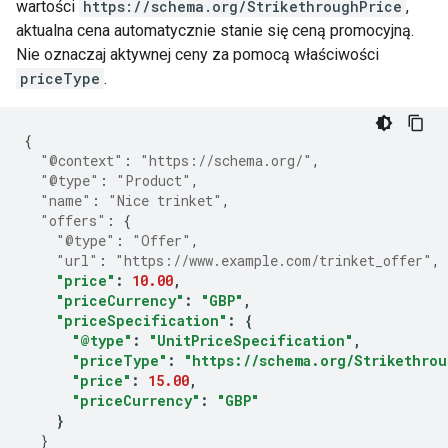
wartości
https://schema.org/StrikethroughPrice
,
aktualna cena automatycznie stanie się ceną promocyjną.
Nie oznaczaj aktywnej ceny za pomocą właściwości
priceType
.
{
"@context"
:
"https://schema.org/"
,
"@type"
:
"Product"
,
"name"
:
"Nice trinket"
,
"offers"
:
{
"@type"
:
"Offer"
,
"url"
:
"https://www.example.com/trinket_offer"
,
"price"
:
10.00
,
"priceCurrency"
:
"GBP"
,
"priceSpecification"
:
{
"@type"
:
"UnitPriceSpecification"
,
"priceType"
:
"https://schema.org/Strikethrou
"price"
:
15.00
,
"priceCurrency"
:
"GBP"
}
}