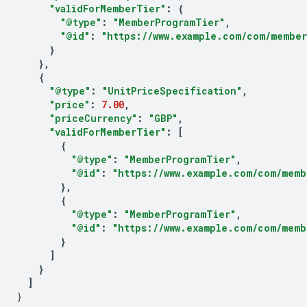
"validForMemberTier"
:
{
"@type"
:
"MemberProgramTier"
,
"@id"
:
"https://www.example.com/com/member
}
},
{
"@type"
:
"UnitPriceSpecification"
,
"price"
:
7.00
,
"priceCurrency"
:
"GBP"
,
"validForMemberTier"
:
[
{
"@type"
:
"MemberProgramTier"
,
"@id"
:
"https://www.example.com/com/memb
},
{
"@type"
:
"MemberProgramTier"
,
"@id"
:
"https://www.example.com/com/memb
}
]
}
]
}