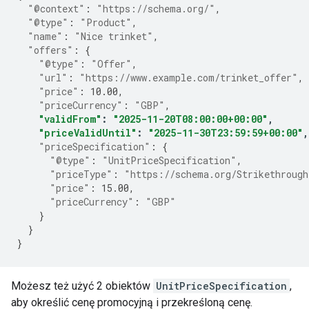
"@context"
:
"https://schema.org/"
,
"@type"
:
"Product"
,
"name"
:
"Nice trinket"
,
"offers"
:
{
"@type"
:
"Offer"
,
"url"
:
"https://www.example.com/trinket_offer"
,
"price"
:
10.00
,
"priceCurrency"
:
"GBP"
,
"validFrom"
:
"2025-11-20T08:00:00+00:00"
,
"priceValidUntil"
:
"2025-11-30T23:59:59+00:00"
,
"priceSpecification"
:
{
"@type"
:
"UnitPriceSpecification"
,
"priceType"
:
"https://schema.org/Strikethroug
"price"
:
15.00
,
"priceCurrency"
:
"GBP"
}
}
}
Możesz też użyć 2 obiektów
UnitPriceSpecification
,
aby określić cenę promocyjną i przekreśloną cenę.