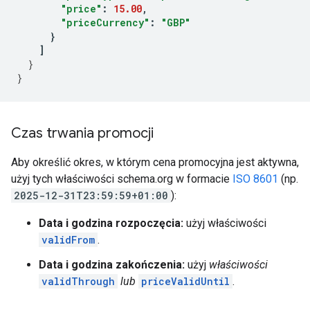
"price"
:
15.00
,
"priceCurrency"
:
"GBP"
}
]
}
}
Czas trwania promocji
Aby określić okres, w którym cena promocyjna jest aktywna,
użyj tych właściwości schema.org w formacie
ISO 8601
(np.
2025-12-31T23:59:59+01:00
):
Data i godzina rozpoczęcia:
użyj właściwości
validFrom
.
Data i godzina zakończenia:
użyj
właściwości
validThrough
lub
priceValidUntil
.