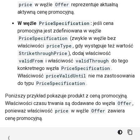
price
w węźle
Offer
reprezentuje aktualną
aktywną cenę promocyjną.
W węźle
PriceSpecification
:
jeśli cena
promocyjna jest zdefiniowana w węźle
PriceSpecification
(zwykle w węźle bez
właściwości
priceType
, gdy występuje też wartość
StrikethroughPrice
), dodaj właściwość
validFrom
i właściwość
validThrough
do tego
konkretnego węzła
PriceSpecification
.
Właściwość
priceValidUntil
nie ma zastosowania
do typu
PriceSpecification
.
Poniższy przykład pokazuje produkt z ceną promocyjną.
Właściwości czasu trwania są dodawane do węzła
Offer
,
ponieważ właściwość
price
w węźle
Offer
zawiera
cenę promocyjną.
{