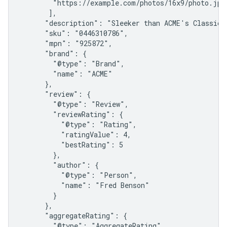
        "https://example.com/photos/16x9/photo.jpg"
       ],

      "description": "Sleeker than ACME's Classic A
      "sku": "0446310786",

      "mpn": "925872",

      "brand": {

        "@type": "Brand",

        "name": "ACME"

      },

      "review": {

        "@type": "Review",

        "reviewRating": {

          "@type": "Rating",

          "ratingValue": 4,

          "bestRating": 5

        },

        "author": {

          "@type": "Person",

          "name": "Fred Benson"

        }

      },

      "aggregateRating": {

        "@type": "AggregateRating",
