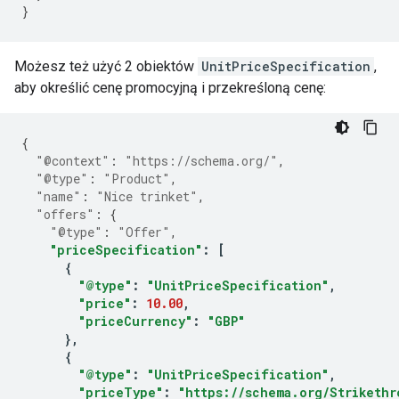
}
Możesz też użyć 2 obiektów
UnitPriceSpecification
,
aby określić cenę promocyjną i przekreśloną cenę:
{
"@context"
:
"https://schema.org/"
,
"@type"
:
"Product"
,
"name"
:
"Nice trinket"
,
"offers"
:
{
"@type"
:
"Offer"
,
"priceSpecification"
:
[
{
"@type"
:
"UnitPriceSpecification"
,
"price"
:
10.00
,
"priceCurrency"
:
"GBP"
},
{
"@type"
:
"UnitPriceSpecification"
,
"priceType"
:
"https://schema.org/Strikethr