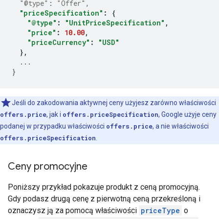
"@type"
:
"Offer"
,
"priceSpecification"
:
{
"@type"
:
"UnitPriceSpecification"
,
"price"
:
10.00
,
"priceCurrency"
:
"USD"
},
...
}
Jeśli do zakodowania aktywnej ceny użyjesz zarówno właściwości
offers.price
, jak i
offers.priceSpecification
, Google użyje ceny
podanej w przypadku właściwości
offers.price
, a nie właściwości
offers.priceSpecification
.
Ceny promocyjne
Poniższy przykład pokazuje produkt z ceną promocyjną.
Gdy podasz drugą cenę z pierwotną ceną przekreśloną i
oznaczysz ją za pomocą właściwości
priceType
o