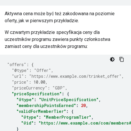
Aktywna cena może być też zakodowana na poziomie
oferty, jak w pierwszym przykładzie.
W czwartym przykładzie specyfikacja ceny dla
uczestników programu zawiera punkty członkostwa
zamiast ceny dla uczestników programu:
"offers"
:
{
"@type"
:
"Offer"
,
"url"
:
"https://www.example.com/trinket_offer"
,
"price"
:
10.00
,
"priceCurrency"
:
"GBP"
,
"priceSpecification"
:
{
"@type"
:
"UnitPriceSpecification"
,
"membershipPointsEarned"
:
20
,
"validForMemberTier"
:
{
"@type"
:
"MemberProgramTier"
,
"@id"
:
"https://www.example.com/com/members
}