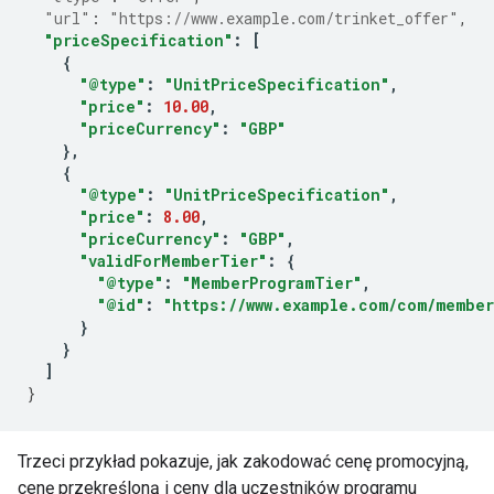
"url"
:
"https://www.example.com/trinket_offer"
,
"priceSpecification"
:
[
{
"@type"
:
"UnitPriceSpecification"
,
"price"
:
10.00
,
"priceCurrency"
:
"GBP"
},
{
"@type"
:
"UnitPriceSpecification"
,
"price"
:
8.00
,
"priceCurrency"
:
"GBP"
,
"validForMemberTier"
:
{
"@type"
:
"MemberProgramTier"
,
"@id"
:
"https://www.example.com/com/member
}
}
]
}
Trzeci przykład pokazuje, jak zakodować cenę promocyjną,
cenę przekreśloną i ceny dla uczestników programu