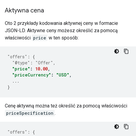
Aktywna cena
Oto 2 przykłady kodowania aktywnej ceny w formacie
JSON-LD. Aktywne ceny możesz określić za pomocą
właściwości
price
w ten sposób:
"offers"
:
{
"@type"
:
"Offer"
,
"price"
:
10.00
,
"priceCurrency"
:
"USD"
,
...
}
Cenę aktywną można też określić za pomocą właściwości
priceSpecification
.
"offers"
:
{