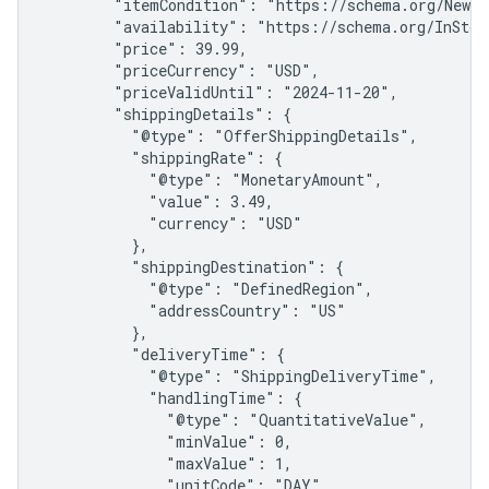
        "itemCondition": "https://schema.org/NewCon
        "availability": "https://schema.org/InStock
        "price": 39.99,

        "priceCurrency": "USD",

        "priceValidUntil": "2024-11-20",

        "shippingDetails": {

          "@type": "OfferShippingDetails",

          "shippingRate": {

            "@type": "MonetaryAmount",

            "value": 3.49,

            "currency": "USD"

          },

          "shippingDestination": {

            "@type": "DefinedRegion",

            "addressCountry": "US"

          },

          "deliveryTime": {

            "@type": "ShippingDeliveryTime",

            "handlingTime": {

              "@type": "QuantitativeValue",

              "minValue": 0,

              "maxValue": 1,

              "unitCode": "DAY"
