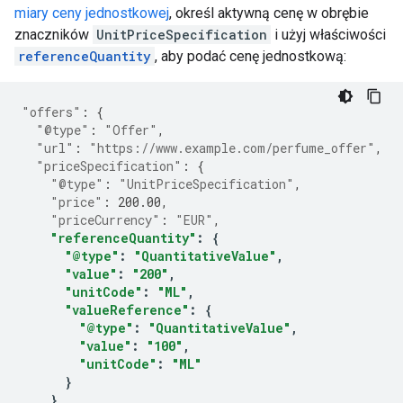
miary ceny jednostkowej
, określ aktywną cenę w obrębie
znaczników
UnitPriceSpecification
i użyj właściwości
referenceQuantity
, aby podać cenę jednostkową:
"offers"
:
{
"@type"
:
"Offer"
,
"url"
:
"https://www.example.com/perfume_offer"
,
"priceSpecification"
:
{
"@type"
:
"UnitPriceSpecification"
,
"price"
:
200.00
,
"priceCurrency"
:
"EUR"
,
"referenceQuantity"
:
{
"@type"
:
"QuantitativeValue"
,
"value"
:
"200"
,
"unitCode"
:
"ML"
,
"valueReference"
:
{
"@type"
:
"QuantitativeValue"
,
"value"
:
"100"
,
"unitCode"
:
"ML"
}
}