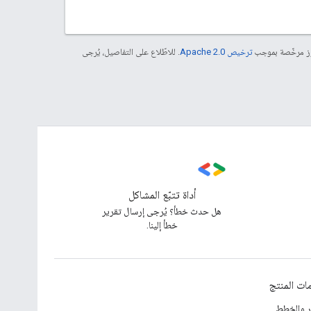
موز مرخّصة بموجب
ترخيص Apache 2.0‏
. للاطّلاع على التفاصيل، يُرجى
أداة تتبّع المشاكل
هل حدث خطأ؟ يُرجى إرسال تقرير
خطأ إلينا.
ات المنتج
ار والخطط