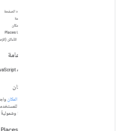
جعل العلامات قابلة للسحب
على هذه الصفحة
نقل البيانات إلى العلامات المتقدّمة
نظرة عامة
العلامات (الإصدار القديم)
فئة المكان
Places UI Kit
العمل مع "الأماكن"
خدمة الأماكن (الإص
نظرة عامة
الأماكن (جديد)
نظرة عامة
Places UI Kit
أدلة الأماكن
توفّر Maps JavaScript API مجموعة متنوّعة من الخيارات لدمج بيانات الأماكن من Google في تطبيقاتك.
العمل باستخدام "المسارات"
نظرة عامة
فئة المكان
البدء
النسخة التجريبية
تمثّل فئة
المكان
واجهة
فئة المسار
الجغرافي للمستخدمين
فئة مصفوفة المسارات
الأكثر دقةً وشموليةً
أدلة نقل البيانات
الموارد
Places UI Kit