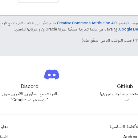
بموجب
ترخيص Creative Commons Attribution 4.0‏
ما لم يُنصّ على خلاف ذلك، ونماذج الر
. إنّ Java هي علامة تجارية مسجَّلة لشركة Oracle و/أو شركائها التابعين.
Discord
GitHub
تخدام نماذجنا وتجربتها
الدردشة مع المطوّرين الآخرين حول
بنفسك.
"منصة خرائط Google"
لأنظمة الأساسية
معلوم
Androi
الأسع