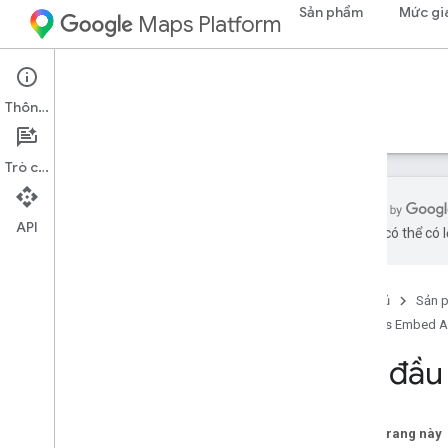
Sản phẩm
Mức gi
Maps Platform
Web
Maps Embed API
Thông tin
Hướng dẫn
Tài nguyên
Trò chuyện
API
bằng AI có thể có l
Tổng quan
Bắt đầu nhanh
Trang chủ
Sản 
Maps Embed A
Thiết lập
Thiết lập Maps Embed API
Bắt đầu
Hướng dẫn cho nhà phát triển
Nhúng bản đồ
Trên trang này