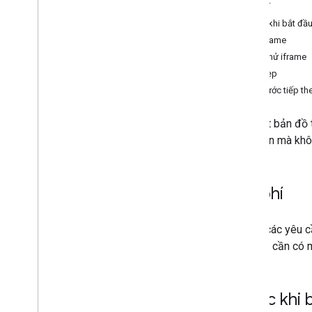
Chi phí
Trước khi bắt đầ
Tạo iframe
Kiểm thử iframe
Dọn dẹp
Các bước tiếp th
Đặt một bản đồ 
đơn giản mà khô
Chi phí
Tất cả các yêu 
cầu vẫn cần có 
Trước khi 