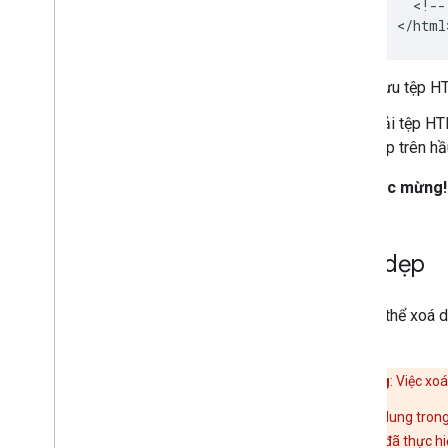
  <!--
Lưu tệp 
Tải tệp HT
tệp trên hầ
Xin chúc mừng!
Dọn dẹp
Bạn có thể xoá d
đó.
Thận trọng
: Việc x
Mọi nội dung trong
mà bạn đã thực hi