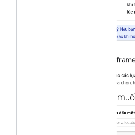
khi
lúc
Lưu ý
: Nếu bạ
hiện có. Sau khi h
Tạo ifram
Nhấp vào các lựa
số và lựa chọn,