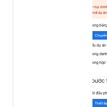
Mã dự án tuỳ chỉnh
sử dụng mã dự án 
Trong bảng
Chuyển 
Nếu dự án 
Trong danh
Trong hộp 
Các bước 
Bắt đầu ph
Thiết l