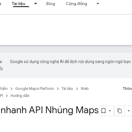
á
Tài liệu
Blog
Cộng đồng
Google sử dụng công nghệ AI để dịch nội dung sang ngôn ngữ bạn ư
ỗi.
phẩm
Google Maps Platform
Tài liệu
Web
Thông
PI
Hướng dẫn
 nhanh API Nhúng Maps