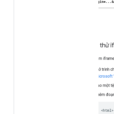
Kiểm thử i
Cách xem iframe
Mở trình c
Microsoft
Tạo một tệ
Thêm đoạn 
<html>
