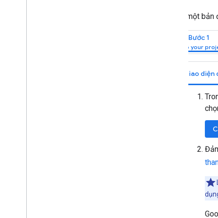
Để tạo một bản đ
Bước 1
Giao diện 
Tron
chọ
C
Đảm
tha
dụn
Goo