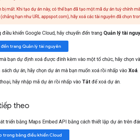
 bị mất. Khi tạo dự án này, có thể bạn đã tạo một mã dự án tuỳ chỉnh m
(chẳng hạn như URL appspot.com), hãy xoá các tài nguyên đã chọn trong
 điều khiển Google Cloud, hãy chuyển đến trang
Quản lý tài ngu
đến trang Quản lý tài nguyên
mà bạn dự định xoá được đính kèm vào một tổ chức, hãy chọn và
 sách dự án, hãy chọn dự án mà bạn muốn xoá rồi nhấp vào
Xoá
.
thoại, hãy nhập mã dự án rồi nhấp vào
Tắt
để xoá dự án.
tiếp theo
át triển bằng Maps Embed API bằng cách thiết lập dự án trên đ
ập trong bảng điều khiển Cloud