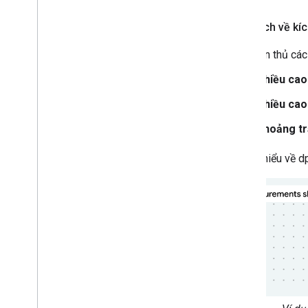
Quy cách về kíc
Hãy tuân thủ các
Chiều cao 
Chiều cao 
Khoảng trắ
Để tìm hiểu về 