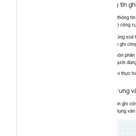
Thông tin g
Đối với thông t
trong Bộ công cụ
Đừng xoá t
tin ghi côn
Luôn phân 
người dùng
Khi thực h
Biểu trưng 
Thông tin ghi cô
thể sử dụng vă