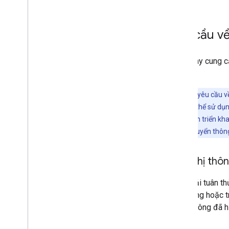
Yêu cầu v
Phần này cung c
bạn.
Lưu ý:
Các yêu cầu về
tại của bạn có thể sử dụn
Đối với các cách triển k
để giúp bạn chuyển thông
Hiển thị thô
Bạn phải tuân th
ứng dụng hoặc t
tin ghi công đã hi