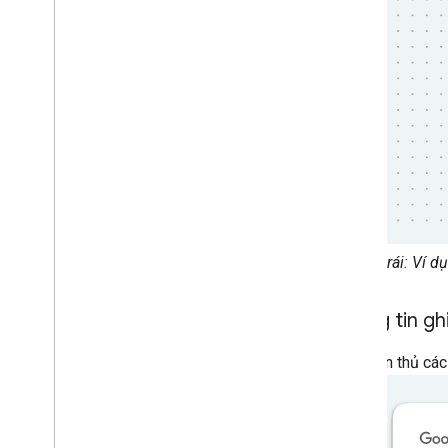
Bên trái: Ví 
Thông tin gh
Hãy tuân thủ cá