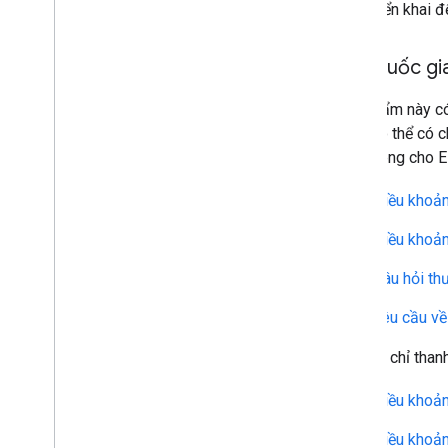
cách triển khai 
Các quốc gia
Sản phẩm này có 
cũng có thể có 
dành riêng cho E
Điều khoả
Điều khoản
Câu hỏi th
Yêu cầu về
Nếu địa chỉ than
Điều khoả
Điều khoản