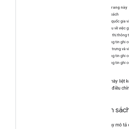
Trên trang này
Thanh toán và theo dõi
Chính sách
Mức sử dụng và thanh toán
Các quốc gia v
Báo cáo và giám sát
Yêu cầu về việc
Hiển thị thông
Chính sách và điều khoản
Thông tin ghi
Chính sách và thông tin ghi công
Biểu trưng và 
Điều khoản dịch vụ
Thông tin ghi 
Thông tin ghi 
Tài liệu này liệ
chịu sự điều chỉ
Chính sác
Phần này mô tả c