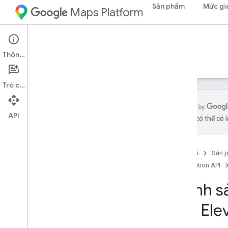
Sản phẩm
Mức gi
Maps Platform
Web Services
Elevation API
Thông tin
Hướng dẫn
Tài nguyên
Trò chuyện
API
bằng AI có thể có l
Hỗ trợ
Các tùy chọn hỗ trợ
Trang chủ
Sản 
Câu hỏi thường gặp về Maps
Elevation API
Nắm bắt thông tin
Chính sá
Các phương pháp hay nhất
cho Ele
Các phương pháp hay nhất về dịch vụ
web
Thư viện ứng dụng