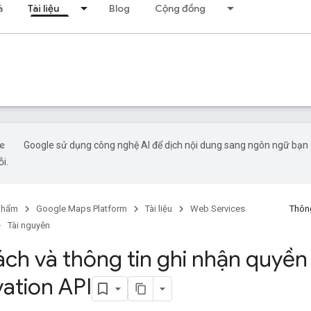
á
Tài liệu
Blog
Cộng đồng
Google sử dụng công nghệ AI để dịch nội dung sang ngôn ngữ bạn ư
ỗi.
phẩm
Google Maps Platform
Tài liệu
Web Services
Thông
Tài nguyên
ch và thông tin ghi nhận quyền 
vation API