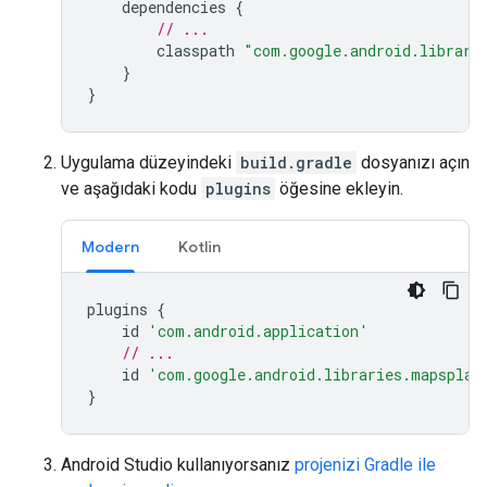
dependencies
{
// ...
classpath
"com.google.android.librari
}
}
Uygulama düzeyindeki
build.gradle
dosyanızı açın
ve aşağıdaki kodu
plugins
öğesine ekleyin.
Modern
Kotlin
plugins
{
id
'com.android.application'
// ...
id
'com.google.android.libraries.mapsplat
}
Android Studio kullanıyorsanız
projenizi Gradle ile