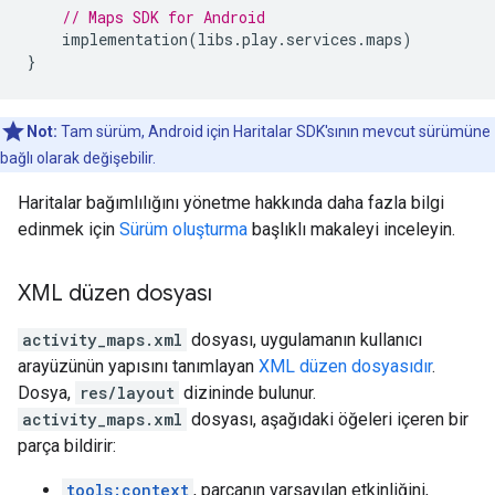
// Maps SDK for Android
implementation
(
libs
.
play
.
services
.
maps
)
}
Not:
Tam sürüm, Android için Haritalar SDK'sının mevcut sürümüne
bağlı olarak değişebilir.
Haritalar bağımlılığını yönetme hakkında daha fazla bilgi
edinmek için
Sürüm oluşturma
başlıklı makaleyi inceleyin.
XML düzen dosyası
activity_maps.xml
dosyası, uygulamanın kullanıcı
arayüzünün yapısını tanımlayan
XML düzen dosyasıdır
.
Dosya,
res/layout
dizininde bulunur.
activity_maps.xml
dosyası, aşağıdaki öğeleri içeren bir
parça bildirir:
tools:context
, parçanın varsayılan etkinliğini,