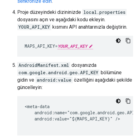
senkronize edin
.
Proje düzeyindeki dizininizde
local.properties
dosyasını açın ve aşağıdaki kodu ekleyin.
YOUR_API_KEY
kısmını API anahtarınızla değiştirin.
MAPS_API_KEY=
YOUR_API_KEY
AndroidManifest.xml
dosyanızda
com.google.android.geo.API_KEY
bölümüne
gidin ve
android:value
özelliğini aşağıdaki şekilde
güncelleyin:
<meta-data

    android:name="com.google.android.geo.API_K
    android:value="${MAPS_API_KEY}" />
