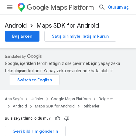
Maps Platform
Oturum aç
Android
Maps SDK for Android
Başlarken
Satış birimiyle iletişim kurun
Google, içerikleri tercih ettiğiniz dile çevirmek için yapay zeka
teknolojisini kullanır. Yapay zeka çevirilerinde hata olabilir.
Ana Sayfa
Ürünler
Google Maps Platform
Belgeler
Android
Maps SDK for Android
Rehberler
Bu size yardımcı oldu mu?
Geri bildirim gönderin