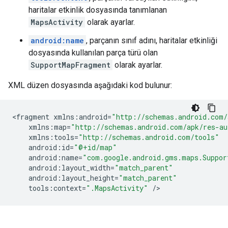
haritalar etkinlik dosyasında tanımlanan
MapsActivity
olarak ayarlar.
android:name
, parçanın sınıf adını, haritalar etkinliği
dosyasında kullanılan parça türü olan
SupportMapFragment
olarak ayarlar.
XML düzen dosyasında aşağıdaki kod bulunur:
<
fragment
xmlns
:
android
=
"http://schemas.android.com/
xmlns
:
map
=
"http://schemas.android.com/apk/res-au
xmlns
:
tools
=
"http://schemas.android.com/tools"
android
:
id
=
"@+id/map"
android
:
name
=
"com.google.android.gms.maps.Suppor
android
:
layout_width
=
"match_parent"
android
:
layout_height
=
"match_parent"
tools
:
context
=
".MapsActivity"
/