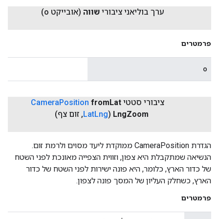
ערך בוליאני ציבורי
שווה
(אובייקט o)
פרמטרים
o
ציבורי סטטי
Lat
from
Position
Camera
Zoom
Lng
(
Lng
Lat
,
זום צף)
הגדרת CameraPosition ממוקדת ליעד מסוים ולרמת זום.
הנשיאה שמתקבלת היא צפון, וזווית הצפייה מאונכת לפני השטח
של כדור הארץ, כלומר, היא פונה ישירות לפני השטח של כדור
הארץ, כשחלק העליון של המסך פונה לצפון.
פרמטרים