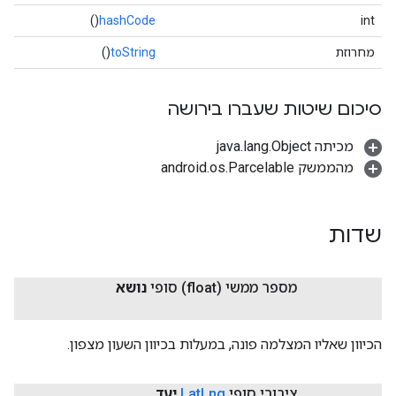
()
hashCode
int
מחרוזת
toString
()
סיכום שיטות שעברו בירושה
מכיתה java.lang.Object
מהממשק android.os.Parcelable
שדות
מספר ממשי (float) סופי
נושא
הכיוון שאליו המצלמה פונה, במעלות בכיוון השעון מצפון.
ציבורי סופי
Lng
Lat
יעד