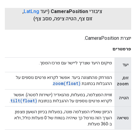
ציבורי
Position
Camera
(יעד
Lng
Lat
,
זום צף
,
הטיה ציפה
,
מסב צף)
יוצרת CameraPosition.
פרמטרים
מיקום היעד שצריך ליישר עם מרכז המסך.
יעד
המרחק מהתצוגה ביעד. אפשר לקרוא פרטים נוספים על
זום,
zoom(
float)
ההגבלות בכתובת
.
zoom
זווית המצלמה, במעלות, מהנאדיר (ישירות למטה). אפשר
הטיה
tilt(
float)
לקרוא פרטים נוספים על ההגבלות בכתובת
.
הכיוון שאליו המצלמה פונה, במעלות בכיוון השעון מצפון.
נשיאה
הערך הזה נורמל כך שיהיה בטווח של 0 מעלות כולל, ולא
ב-360 מעלות.