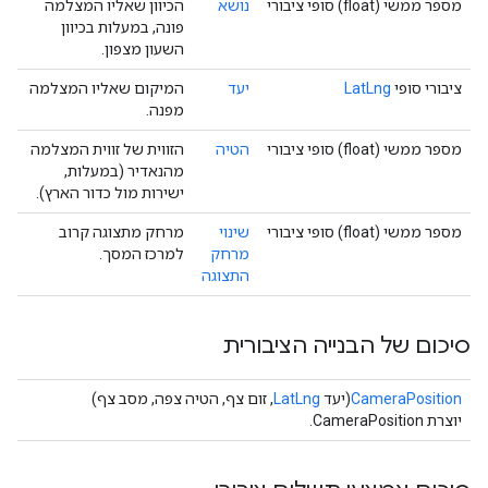
מספר ממשי (float) סופי ציבורי
נושא
הכיוון שאליו המצלמה
פונה, במעלות בכיוון
השעון מצפון.
ציבורי סופי
LatLng
יעד
המיקום שאליו המצלמה
מפנה.
מספר ממשי (float) סופי ציבורי
הטיה
הזווית של זווית המצלמה
מהנאדיר (במעלות,
ישירות מול כדור הארץ).
מספר ממשי (float) סופי ציבורי
שינוי
מרחק מתצוגה קרוב
מרחק
למרכז המסך.
התצוגה
סיכום של הבנייה הציבורית
CameraPosition
(יעד
LatLng
, זום צף, הטיה צפה, מסב צף)
יוצרת CameraPosition.