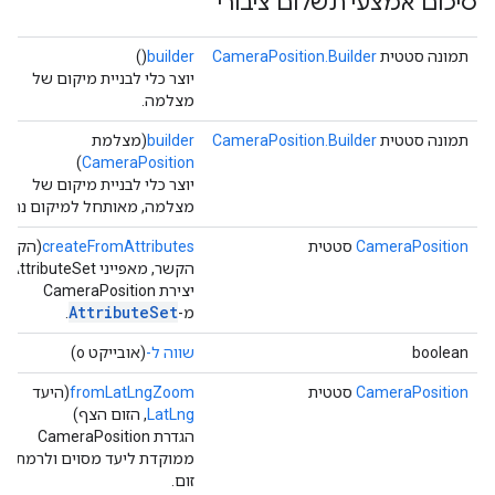
סיכום אמצעי תשלום ציבורי
תמונה סטטית
CameraPosition.Builder
builder
()
יוצר כלי לבניית מיקום של
מצלמה.
תמונה סטטית
CameraPosition.Builder
builder
(מצלמת
)
CameraPosition
יוצר כלי לבניית מיקום של
מצלמה, מאותחל למיקום נתון.
CameraPosition
סטטית
createFromAttributes
(הקשר
הקשר, מאפייני AttributeSet)
יצירת CameraPosition
AttributeSet
מ-
.
boolean
שווה ל-
(אובייקט o)
CameraPosition
סטטית
fromLatLngZoom
(היעד
LatLng
, הזום הצף)
הגדרת CameraPosition
ממוקדת ליעד מסוים ולרמת
זום.