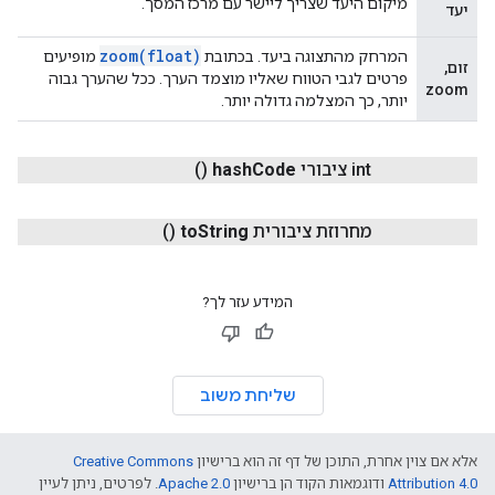
מיקום היעד שצריך ליישר עם מרכז המסך.
יעד
zoom(
float)
המרחק מהתצוגה ביעד. בכתובת
מופיעים
זום,
פרטים לגבי הטווח שאליו מוצמד הערך. ככל שהערך גבוה
zoom
יותר, כך המצלמה גדולה יותר.
int ציבורי
Code
hash
()
מחרוזת ציבורית
String
to
()
המידע עזר לך?
שליחת משוב
אלא אם צוין אחרת, התוכן של דף זה הוא ברישיון
Creative Commons
Attribution 4.0
ודוגמאות הקוד הן ברישיון
Apache 2.0
. לפרטים, ניתן לעיין