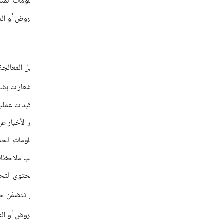
معلومات المنت
نظرة عامة على الإحصاءات
العروض أو الع
إحصاءات الوكيل
حالات الاستخدام
معالجة
إضافة بطاقة صعود الطائرة إلى "محفظة
Google"
يرسل وكيل المعالجة إ
الإشعارات بشأ
تأكيدات عمليا
آخر الأخبار ع
معلومات الحسا
طلب ملاحظات
المحتوى التحر
لا يمكن أن تتضمّن حا
العروض أو ال