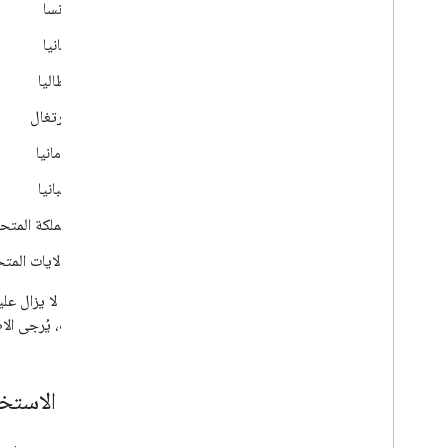
فرنسا
ألمانيا
إيطاليا
البرتغال
رومانيا
إسبانيا
المملكة المتح
الولايات المت
المعلومات، يُرجى الا
حالات الاستخد