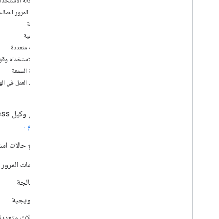
اختيار حالة الاستخدام
كلمات المرور الصالحة 
التعلُّم
معالجة
أفضل الممارسات
ترويجية
بطاقات البحث الذكية
حالات متعددة
مسارات المحادثة
حالات الاستخدام وقوا
حالات استخدام موظّفي الدعم وقواعد النشاط
التجاري
نتيجة السمعة
قواعد العمل في اله
الإصدار
الوكلاء
يحتاج كل وكيل RCS for Business إلى حالة استخدام محدّدة مسبقًا.
أجهزة الاختبار
للمستخدِم .
روابط لصفحات معيّنة
تتوفّر أربع حالات استخدام في ss
الدمج
الردّ التلقائي على الويب
كلمات المرور ال
Dialogflow
معالجة
النشر
ترويجية
نظرة عامة
حالات متعددة