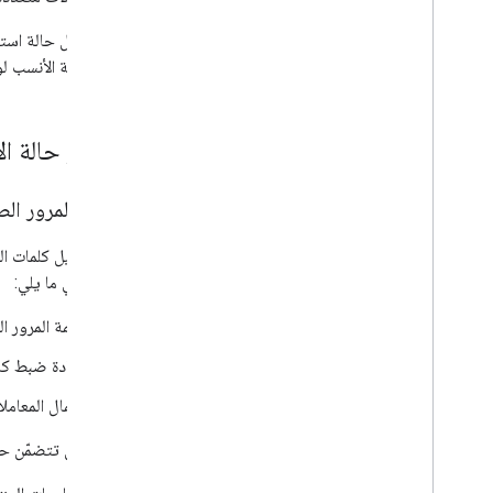
طلب تأكيد معلومات العلامة التجارية
الموافقة على إطلاق التطبيق
تتضمّن كل حالة استخ
على الحالة الأنسب لو
التطوير
الرسائل
الأحداث
اختيار حالة ا
عمليات التحقق من الإمكانية
العمليات المتزامنة وغير المتزامنة في "RCS
للأعمال"
كلمات المرور الصال
يرسل وكيل كلمات الم
استخدام واجهة برمجة التطبيقات RBM
Management
الوكيل في ما يلي:
نظرة عامة
كلمة المرور ا
إدراج مشغّلي شبكات الجوّال (المناطق)
إدارة العلامات التجارية
إعادة ضبط كل
إدارة الوكلاء
إكمال المعامل
إدارة المشاركين في الاختبار
إدارة روابط الرد التلقائي على الويب
لا يمكن أن تتضمّن حا
القياس