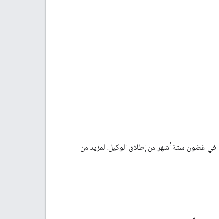
ومع ذلك، لا يزال عليك تنفيذ حالة الاستخدام الثانية وتقديم دليل لفريق دعم RCS for Business في غضون ستة أشهر من إطلاق الوكيل. لمزيد من