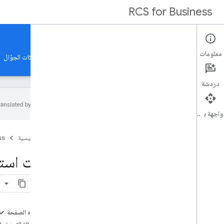
RCS for Business
Docs
معلومات
الأدلة
نماذج
المرجع
معرض الميزات
مشغّلو شبكات الجوّال
دردشة
واجهة برمجة التطبيقات
نظرة عامة
الصفحة الرئيسية
ss
كل الأدلة الإرشادية
حالات استخ
البدء
طريقة العمل
التسجيل كشريك
إعداد حساب الشريك
على هذه الصفحة
إنشاء وكيلك الأول