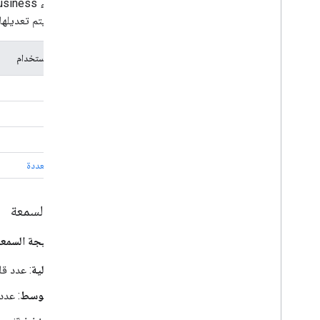
آخر وقد يتم تعديلها 
حالات الاستخدام
OTP
معالجة
ترويجية
حالات متعددة
نتيجة السمعة
تعكس
نتيجة السمع
عالية
: عدد قل
متوسط
: عدد