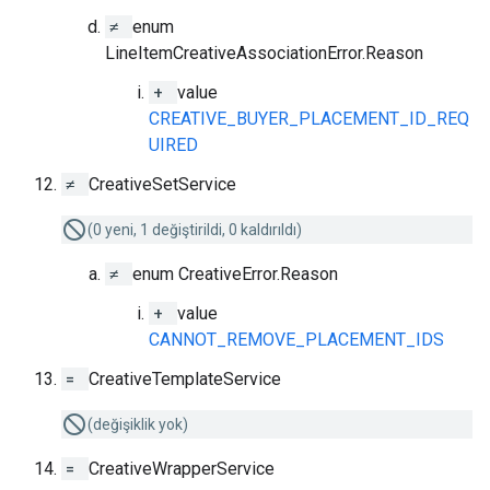
≠
enum
LineItemCreativeAssociationError.Reason
+
value
CREATIVE_BUYER_PLACEMENT_ID_REQ
UIRED
≠
CreativeSetService
(0 yeni, 1 değiştirildi, 0 kaldırıldı)
≠
enum CreativeError.Reason
+
value
CANNOT_REMOVE_PLACEMENT_IDS
=
CreativeTemplateService
(değişiklik yok)
=
CreativeWrapperService