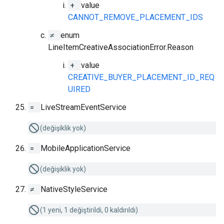
+
value
CANNOT_REMOVE_PLACEMENT_IDS
≠
enum
LineItemCreativeAssociationError.Reason
+
value
CREATIVE_BUYER_PLACEMENT_ID_REQ
UIRED
=
LiveStreamEventService
(değişiklik yok)
=
MobileApplicationService
(değişiklik yok)
≠
NativeStyleService
(1 yeni, 1 değiştirildi, 0 kaldırıldı)