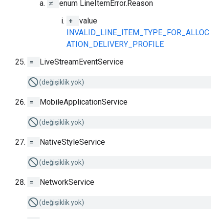
≠
enum LineItemError.Reason
+
value
INVALID_LINE_ITEM_TYPE_FOR_ALLOC
ATION_DELIVERY_PROFILE
=
LiveStreamEventService
(değişiklik yok)
=
MobileApplicationService
(değişiklik yok)
=
NativeStyleService
(değişiklik yok)
=
NetworkService
(değişiklik yok)