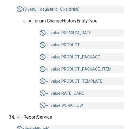
(0 yeni, 1 değiştirildi, 0 kaldırıldı)
≠
enum ChangeHistoryEntityType
−
value PREMIUM_RATE
−
value PRODUCT
−
value PRODUCT_PACKAGE
−
value PRODUCT_PACKAGE_ITEM
−
value PRODUCT_TEMPLATE
−
value RATE_CARD
−
value WORKFLOW
=
ReportService