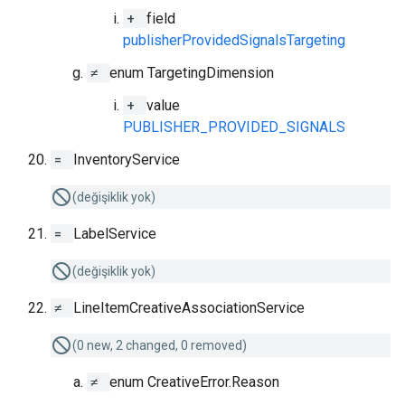
+
field
publisherProvidedSignalsTargeting
≠
enum TargetingDimension
+
value
PUBLISHER_PROVIDED_SIGNALS
=
InventoryService
(değişiklik yok)
=
LabelService
(değişiklik yok)
≠
LineItemCreativeAssociationService
(0 new, 2 changed, 0 removed)
≠
enum CreativeError.Reason