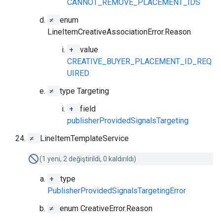
CANNOT_REMOVE_PLACEMENT_IDS
≠
enum
LineItemCreativeAssociationError.Reason
+
value
CREATIVE_BUYER_PLACEMENT_ID_REQ
UIRED
≠
type Targeting
+
field
publisherProvidedSignalsTargeting
≠
LineItemTemplateService
(1 yeni, 2 değiştirildi, 0 kaldırıldı)
+
type
PublisherProvidedSignalsTargetingError
≠
enum CreativeError.Reason