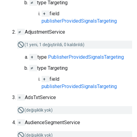
≠
type Targeting
+
field
publisherProvidedSignalsTargeting
≠
AdjustmentService
(1 yeni, 1 değiştirildi, 0 kaldırıldı)
+
type
PublisherProvidedSignalsTargeting
≠
type Targeting
+
field
publisherProvidedSignalsTargeting
=
AdsTxtService
(değişiklik yok)
=
AudienceSegmentService
(değişiklik yok)