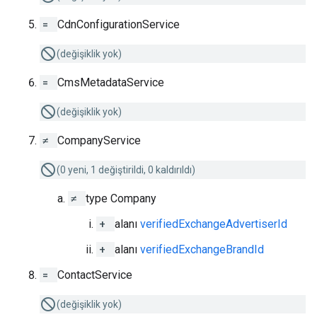
=
CdnConfigurationService
(değişiklik yok)
=
CmsMetadataService
(değişiklik yok)
≠
CompanyService
(0 yeni, 1 değiştirildi, 0 kaldırıldı)
≠
type Company
+
alanı
verifiedExchangeAdvertiserId
+
alanı
verifiedExchangeBrandId
=
ContactService
(değişiklik yok)