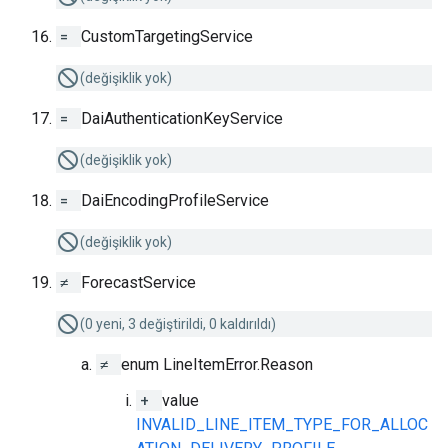
=
CustomTargetingService
(değişiklik yok)
=
DaiAuthenticationKeyService
(değişiklik yok)
=
DaiEncodingProfileService
(değişiklik yok)
≠
ForecastService
(0 yeni, 3 değiştirildi, 0 kaldırıldı)
≠
enum LineItemError.Reason
+
value
INVALID_LINE_ITEM_TYPE_FOR_ALLOC