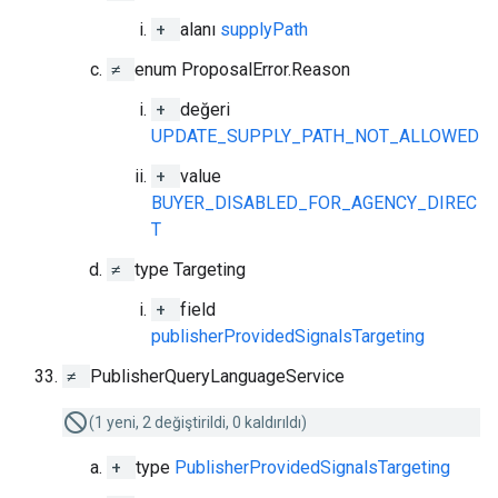
+
alanı
supplyPath
≠
enum ProposalError.Reason
+
değeri
UPDATE_SUPPLY_PATH_NOT_ALLOWED
+
value
BUYER_DISABLED_FOR_AGENCY_DIREC
T
≠
type Targeting
+
field
publisherProvidedSignalsTargeting
≠
PublisherQueryLanguageService
(1 yeni, 2 değiştirildi, 0 kaldırıldı)
+
type
PublisherProvidedSignalsTargeting