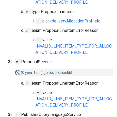
ATION_DELIVERY_PROFILE
≠
type ProposalLineItem
+
alanı
deliveryAllocationProfileId
≠
enum ProposalLineItemError.Reason
+
value
INVALID_LINE_ITEM_TYPE_FOR_ALLOC
ATION_DELIVERY_PROFILE
≠
ProposalService
(0 yeni, 1 değiştirildi, 0 kaldırıldı)
≠
enum ProposalLineItemError.Reason
+
value
INVALID_LINE_ITEM_TYPE_FOR_ALLOC
ATION_DELIVERY_PROFILE
≠
PublisherQueryLanguageService