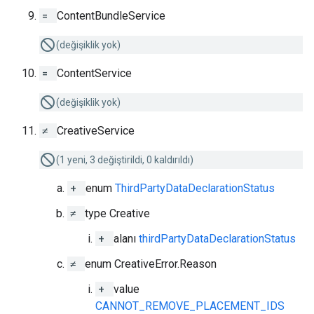
=
ContentBundleService
(değişiklik yok)
=
ContentService
(değişiklik yok)
≠
CreativeService
(1 yeni, 3 değiştirildi, 0 kaldırıldı)
+
enum
ThirdPartyDataDeclarationStatus
≠
type Creative
+
alanı
thirdPartyDataDeclarationStatus
≠
enum CreativeError.Reason
+
value
CANNOT_REMOVE_PLACEMENT_IDS