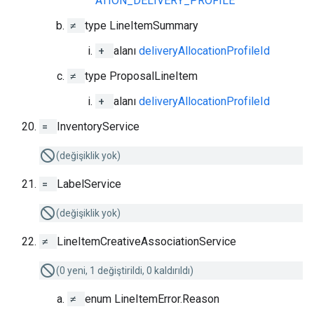
ATION_DELIVERY_PROFILE
≠
type LineItemSummary
+
alanı
deliveryAllocationProfileId
≠
type ProposalLineItem
+
alanı
deliveryAllocationProfileId
=
InventoryService
(değişiklik yok)
=
LabelService
(değişiklik yok)
≠
LineItemCreativeAssociationService
(0 yeni, 1 değiştirildi, 0 kaldırıldı)
≠
enum LineItemError.Reason