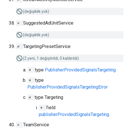
(değişiklik yok)
=
SuggestedAdUnitService
(değişiklik yok)
≠
TargetingPresetService
(2 yeni, 1 değiştirildi, 0 kaldırıldı)
+
type
PublisherProvidedSignalsTargeting
+
type
PublisherProvidedSignalsTargetingError
≠
type Targeting
+
field
publisherProvidedSignalsTargeting
=
TeamService