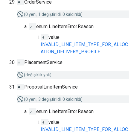
≠
OrderService
(0 yeni, 1 değiştirildi, 0 kaldırıldı)
≠
enum LineItemError.Reason
+
value
INVALID_LINE_ITEM_TYPE_FOR_ALLOC
ATION_DELIVERY_PROFILE
=
PlacementService
(değişiklik yok)
≠
ProposalLineItemService
(0 yeni, 3 değiştirildi, 0 kaldırıldı)
≠
enum LineItemError.Reason
+
value
INVALID_LINE_ITEM_TYPE_FOR_ALLOC