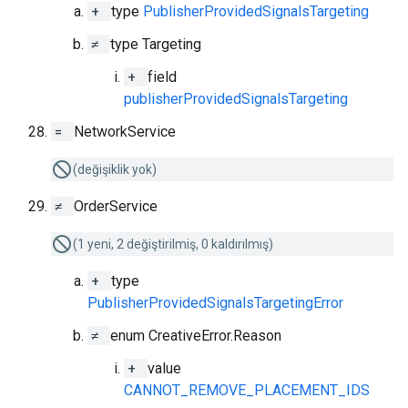
+
type
PublisherProvidedSignalsTargeting
≠
type Targeting
+
field
publisherProvidedSignalsTargeting
=
NetworkService
(değişiklik yok)
≠
OrderService
(1 yeni, 2 değiştirilmiş, 0 kaldırılmış)
+
type
PublisherProvidedSignalsTargetingError
≠
enum CreativeError.Reason
+
value
CANNOT_REMOVE_PLACEMENT_IDS