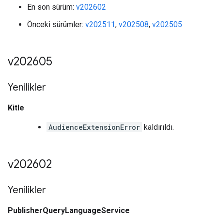
En son sürüm:
v202602
Önceki sürümler:
v202511
,
v202508
,
v202505
v202605
Yenilikler
Kitle
AudienceExtensionError
kaldırıldı.
v202602
Yenilikler
PublisherQueryLanguageService