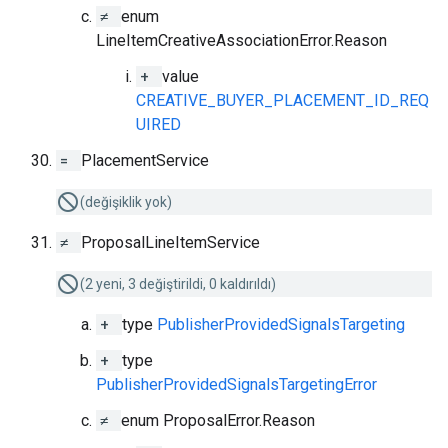
≠
enum
LineItemCreativeAssociationError.Reason
+
value
CREATIVE_BUYER_PLACEMENT_ID_REQ
UIRED
=
PlacementService
(değişiklik yok)
≠
ProposalLineItemService
(2 yeni, 3 değiştirildi, 0 kaldırıldı)
+
type
PublisherProvidedSignalsTargeting
+
type
PublisherProvidedSignalsTargetingError
≠
enum ProposalError.Reason