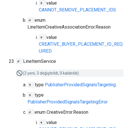
+
value
CANNOT_REMOVE_PLACEMENT_IDS
≠
enum
LineItemCreativeAssociationError.Reason
+
value
CREATIVE_BUYER_PLACEMENT_ID_REQ
UIRED
≠
LineItemService
(2 yeni, 3 değiştirildi, 0 kaldırıldı)
+
type
PublisherProvidedSignalsTargeting
+
type
PublisherProvidedSignalsTargetingError
≠
enum CreativeError.Reason
+
value