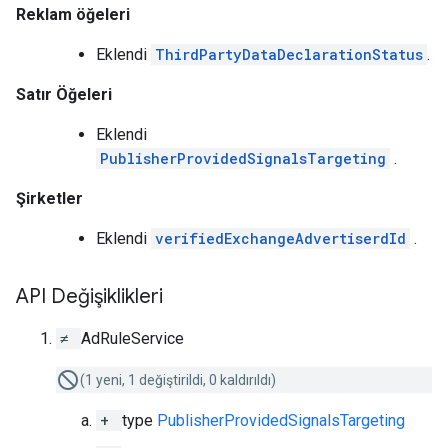
Reklam öğeleri
Eklendi
ThirdPartyDataDeclarationStatus
.
Satır Öğeleri
Eklendi
PublisherProvidedSignalsTargeting
.
Şirketler
Eklendi
verifiedExchangeAdvertiserdId
.
API Değişiklikleri
≠
AdRuleService
(1 yeni, 1 değiştirildi, 0 kaldırıldı)
+
type
PublisherProvidedSignalsTargeting