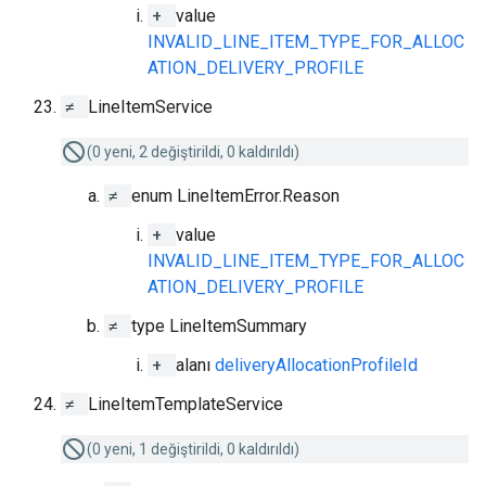
+
value
INVALID_LINE_ITEM_TYPE_FOR_ALLOC
ATION_DELIVERY_PROFILE
≠
LineItemService
(0 yeni, 2 değiştirildi, 0 kaldırıldı)
≠
enum LineItemError.Reason
+
value
INVALID_LINE_ITEM_TYPE_FOR_ALLOC
ATION_DELIVERY_PROFILE
≠
type LineItemSummary
+
alanı
deliveryAllocationProfileId
≠
LineItemTemplateService
(0 yeni, 1 değiştirildi, 0 kaldırıldı)