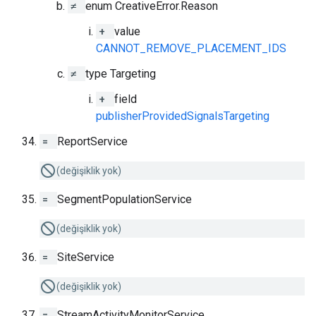
≠
enum CreativeError.Reason
+
value
CANNOT_REMOVE_PLACEMENT_IDS
≠
type Targeting
+
field
publisherProvidedSignalsTargeting
=
ReportService
(değişiklik yok)
=
SegmentPopulationService
(değişiklik yok)
=
SiteService
(değişiklik yok)
=
StreamActivityMonitorService