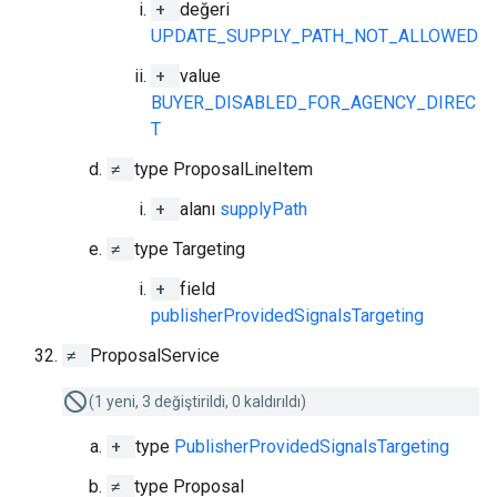
+
değeri
UPDATE_SUPPLY_PATH_NOT_ALLOWED
+
value
BUYER_DISABLED_FOR_AGENCY_DIREC
T
≠
type ProposalLineItem
+
alanı
supplyPath
≠
type Targeting
+
field
publisherProvidedSignalsTargeting
≠
ProposalService
(1 yeni, 3 değiştirildi, 0 kaldırıldı)
+
type
PublisherProvidedSignalsTargeting
≠
type Proposal