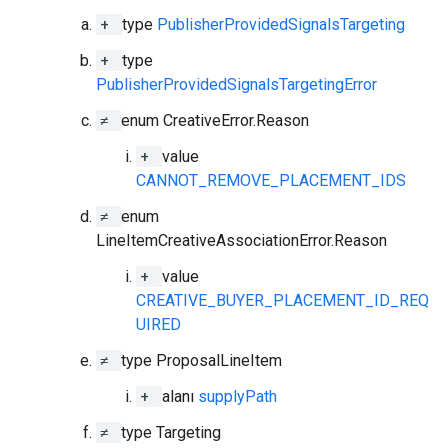
+
type
PublisherProvidedSignalsTargeting
+
type
PublisherProvidedSignalsTargetingError
≠
enum CreativeError.Reason
+
value
CANNOT_REMOVE_PLACEMENT_IDS
≠
enum
LineItemCreativeAssociationError.Reason
+
value
CREATIVE_BUYER_PLACEMENT_ID_REQ
UIRED
≠
type ProposalLineItem
+
alanı
supplyPath
≠
type Targeting