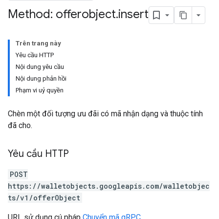
Method: offerobject
.
insert
Trên trang này
Yêu cầu HTTP
Nội dung yêu cầu
Nội dung phản hồi
Phạm vi uỷ quyền
Chèn một đối tượng ưu đãi có mã nhận dạng và thuộc tính
đã cho.
Yêu cầu HTTP
POST
https://walletobjects.googleapis.com/walletobjec
ts/v1/offerObject
URL sử dụng cú pháp
Chuyển mã gRPC
.