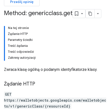
Prześlij opinię
Method: genericclass
.
get
Na tej stronie
Żądanie HTTP
Parametry ścieżki
Treść żądania
Treść odpowiedzi
Zakresy autoryzacji
Zwraca klasę ogólną o podanym identyfikatorze klasy.
Żądanie HTTP
GET
https://walletobjects.googleapis.com/walletobjec
ts/v1/genericClass/{resourceId}