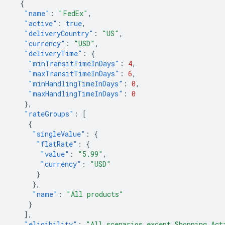
{
"name"
:
"FedEx"
,
"active"
:
true
,
"deliveryCountry"
:
"US"
,
"currency"
:
"USD"
,
"deliveryTime"
:
{
"minTransitTimeInDays"
:
4
,
"maxTransitTimeInDays"
:
6
,
"minHandlingTimeInDays"
:
0
,
"maxHandlingTimeInDays"
:
0
},
"rateGroups"
:
[
{
"singleValue"
:
{
"flatRate"
:
{
"value"
:
"5.99"
,
"currency"
:
"USD"
}
},
"name"
:
"All products"
}
],
"eligibility"
:
"All scenarios except Shopping Act