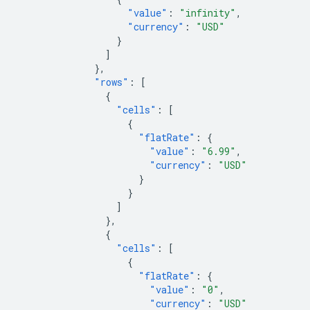
"value"
:
"infinity"
,
"currency"
:
"USD"
}
]
},
"rows"
:
[
{
"cells"
:
[
{
"flatRate"
:
{
"value"
:
"6.99"
,
"currency"
:
"USD"
}
}
]
},
{
"cells"
:
[
{
"flatRate"
:
{
"value"
:
"0"
,
"currency"
:
"USD"