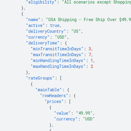
"eligibility"
:
"All scenarios except Shoppin
},
{
"name"
:
"GSA Shipping - Free Ship Over $49.
"active"
:
true
,
"deliveryCountry"
:
"US"
,
"currency"
:
"USD"
,
"deliveryTime"
:
{
"minTransitTimeInDays"
:
3
,
"maxTransitTimeInDays"
:
7
,
"minHandlingTimeInDays"
:
1
,
"maxHandlingTimeInDays"
:
2
},
"rateGroups"
:
[
{
"mainTable"
:
{
"rowHeaders"
:
{
"prices"
:
[
{
"value"
:
"49.99"
,
"currency"
:
"USD"
},
{