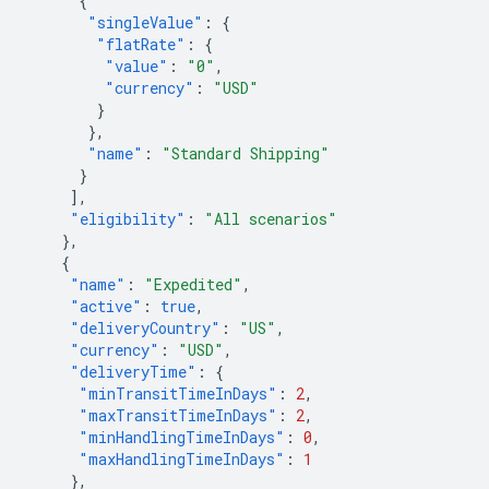
{
"singleValue"
:
{
"flatRate"
:
{
"value"
:
"0"
,
"currency"
:
"USD"
}
},
"name"
:
"Standard Shipping"
}
],
"eligibility"
:
"All scenarios"
},
{
"name"
:
"Expedited"
,
"active"
:
true
,
"deliveryCountry"
:
"US"
,
"currency"
:
"USD"
,
"deliveryTime"
:
{
"minTransitTimeInDays"
:
2
,
"maxTransitTimeInDays"
:
2
,
"minHandlingTimeInDays"
:
0
,
"maxHandlingTimeInDays"
:
1
},