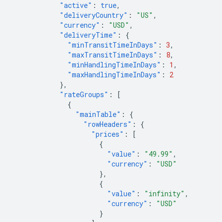
"active"
:
true
,
"deliveryCountry"
:
"US"
,
"currency"
:
"USD"
,
"deliveryTime"
:
{
"minTransitTimeInDays"
:
3
,
"maxTransitTimeInDays"
:
8
,
"minHandlingTimeInDays"
:
1
,
"maxHandlingTimeInDays"
:
2
},
"rateGroups"
:
[
{
"mainTable"
:
{
"rowHeaders"
:
{
"prices"
:
[
{
"value"
:
"49.99"
,
"currency"
:
"USD"
},
{
"value"
:
"infinity"
,
"currency"
:
"USD"
}