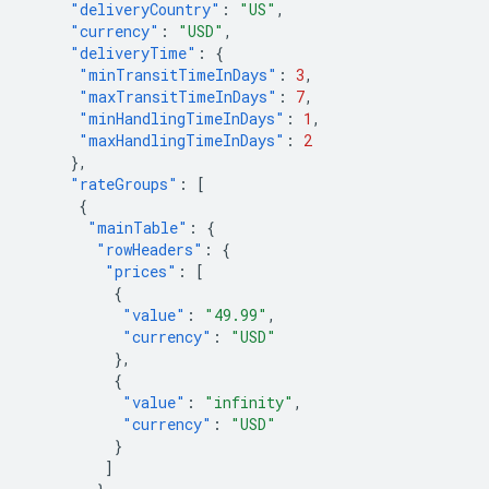
"deliveryCountry"
:
"US"
,
"currency"
:
"USD"
,
"deliveryTime"
:
{
"minTransitTimeInDays"
:
3
,
"maxTransitTimeInDays"
:
7
,
"minHandlingTimeInDays"
:
1
,
"maxHandlingTimeInDays"
:
2
},
"rateGroups"
:
[
{
"mainTable"
:
{
"rowHeaders"
:
{
"prices"
:
[
{
"value"
:
"49.99"
,
"currency"
:
"USD"
},
{
"value"
:
"infinity"
,
"currency"
:
"USD"
}
]