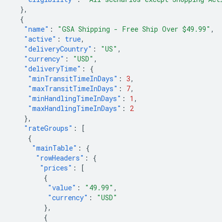
},
{
"name"
:
"GSA Shipping - Free Ship Over $49.99"
,
"active"
:
true
,
"deliveryCountry"
:
"US"
,
"currency"
:
"USD"
,
"deliveryTime"
:
{
"minTransitTimeInDays"
:
3
,
"maxTransitTimeInDays"
:
7
,
"minHandlingTimeInDays"
:
1
,
"maxHandlingTimeInDays"
:
2
},
"rateGroups"
:
[
{
"mainTable"
:
{
"rowHeaders"
:
{
"prices"
:
[
{
"value"
:
"49.99"
,
"currency"
:
"USD"
},
{