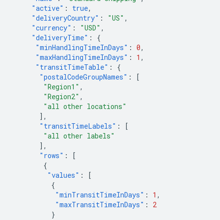
"active"
:
true
,
"deliveryCountry"
:
"US"
,
"currency"
:
"USD"
,
"deliveryTime"
:
{
"minHandlingTimeInDays"
:
0
,
"maxHandlingTimeInDays"
:
1
,
"transitTimeTable"
:
{
"postalCodeGroupNames"
:
[
"Region1"
,
"Region2"
,
"all other locations"
],
"transitTimeLabels"
:
[
"all other labels"
],
"rows"
:
[
{
"values"
:
[
{
"minTransitTimeInDays"
:
1
,
"maxTransitTimeInDays"
:
2
}