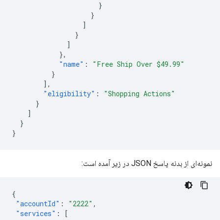
}
}
]
}
]
},
"name"
:
"Free Ship Over $49.99"
}
],
"eligibility"
:
"Shopping Actions"
}
]
}
}
نمونه‌ای از بدنه پاسخ JSON در زیر آمده است:
{
"accountId"
:
"2222"
,
"services"
:
[