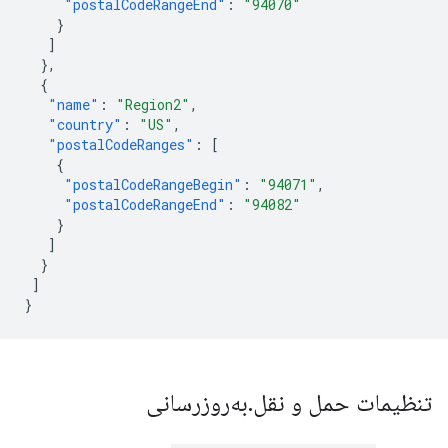
"postalCodeRangeEnd"
:
"94070"
}
]
},
{
"name"
:
"Region2"
,
"country"
:
"US"
,
"postalCodeRanges"
:
[
{
"postalCodeRangeBegin"
:
"94071"
,
"postalCodeRangeEnd"
:
"94082"
}
]
}
]
}
تنظیمات حمل و نقل
.
به‌روزرسانی