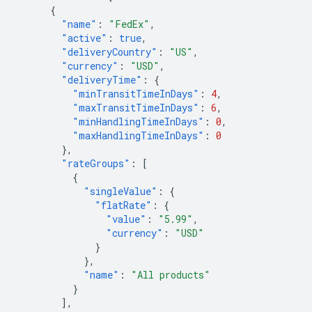
{
"name"
:
"FedEx"
,
"active"
:
true
,
"deliveryCountry"
:
"US"
,
"currency"
:
"USD"
,
"deliveryTime"
:
{
"minTransitTimeInDays"
:
4
,
"maxTransitTimeInDays"
:
6
,
"minHandlingTimeInDays"
:
0
,
"maxHandlingTimeInDays"
:
0
},
"rateGroups"
:
[
{
"singleValue"
:
{
"flatRate"
:
{
"value"
:
"5.99"
,
"currency"
:
"USD"
}
},
"name"
:
"All products"
}
],