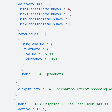
"deliveryTime"
:
{
"minTransitTimeInDays"
:
4
,
"maxTransitTimeInDays"
:
6
,
"minHandlingTimeInDays"
:
0
,
"maxHandlingTimeInDays"
:
0
},
"rateGroups"
:
[
{
"singleValue"
:
{
"flatRate"
:
{
"value"
:
"5.99"
,
"currency"
:
"USD"
}
},
"name"
:
"All products"
}
],
"eligibility"
:
"All scenarios except Shopping A
},
{
"name"
:
"GSA Shipping - Free Ship Over $49.99"
"active"
:
true
,