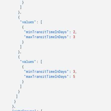
}
]
},
{
"values"
:
[
{
"minTransitTimeInDays"
:
2
,
"maxTransitTimeInDays"
:
3
}
]
},
{
"values"
:
[
{
"minTransitTimeInDays"
:
3
,
"maxTransitTimeInDays"
:
5
}
]
}
]
}
},