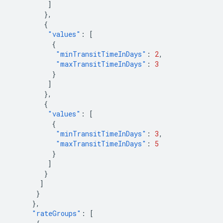
]
},
{
"values"
:
[
{
"minTransitTimeInDays"
:
2
,
"maxTransitTimeInDays"
:
3
}
]
},
{
"values"
:
[
{
"minTransitTimeInDays"
:
3
,
"maxTransitTimeInDays"
:
5
}
]
}
]
}
},
"rateGroups"
:
[