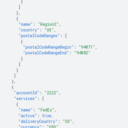
}
]
},
{
"name"
:
"Region2"
,
"country"
:
"US"
,
"postalCodeRanges"
:
[
{
"postalCodeRangeBegin"
:
"94071"
,
"postalCodeRangeEnd"
:
"94082"
}
]
}
]
},
{
"accountId"
:
"2222"
,
"services"
:
[
{
"name"
:
"FedEx"
,
"active"
:
true
,
"deliveryCountry"
:
"US"
,
"currency"
:
"USD"
,