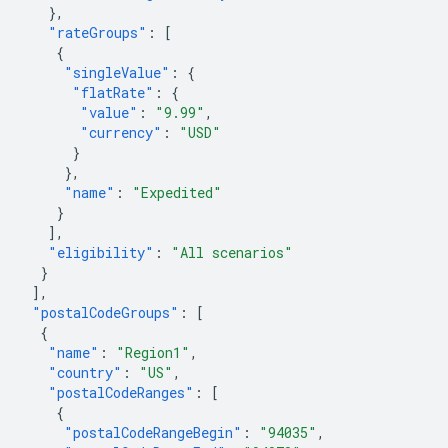
},
"rateGroups"
:
[
{
"singleValue"
:
{
"flatRate"
:
{
"value"
:
"9.99"
,
"currency"
:
"USD"
}
},
"name"
:
"Expedited"
}
],
"eligibility"
:
"All scenarios"
}
],
"postalCodeGroups"
:
[
{
"name"
:
"Region1"
,
"country"
:
"US"
,
"postalCodeRanges"
:
[
{
"postalCodeRangeBegin"
:
"94035"
,