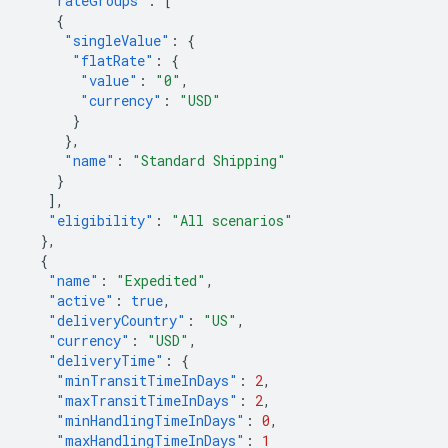
"rateGroups"
:
[
{
"singleValue"
:
{
"flatRate"
:
{
"value"
:
"0"
,
"currency"
:
"USD"
}
},
"name"
:
"Standard Shipping"
}
],
"eligibility"
:
"All scenarios"
},
{
"name"
:
"Expedited"
,
"active"
:
true
,
"deliveryCountry"
:
"US"
,
"currency"
:
"USD"
,
"deliveryTime"
:
{
"minTransitTimeInDays"
:
2
,
"maxTransitTimeInDays"
:
2
,
"minHandlingTimeInDays"
:
0
,
"maxHandlingTimeInDays"
:
1