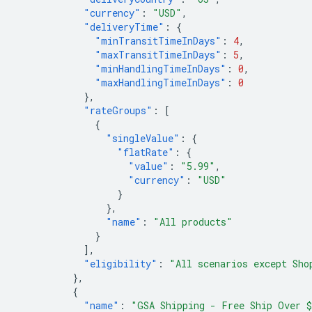
"currency"
:
"USD"
,
"deliveryTime"
:
{
"minTransitTimeInDays"
:
4
,
"maxTransitTimeInDays"
:
5
,
"minHandlingTimeInDays"
:
0
,
"maxHandlingTimeInDays"
:
0
},
"rateGroups"
:
[
{
"singleValue"
:
{
"flatRate"
:
{
"value"
:
"5.99"
,
"currency"
:
"USD"
}
},
"name"
:
"All products"
}
],
"eligibility"
:
"All scenarios except Sho
},
{
"name"
:
"GSA Shipping - Free Ship Over 