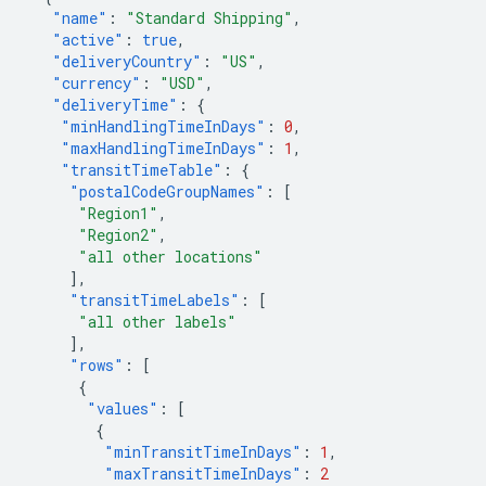
"name"
:
"Standard Shipping"
,
"active"
:
true
,
"deliveryCountry"
:
"US"
,
"currency"
:
"USD"
,
"deliveryTime"
:
{
"minHandlingTimeInDays"
:
0
,
"maxHandlingTimeInDays"
:
1
,
"transitTimeTable"
:
{
"postalCodeGroupNames"
:
[
"Region1"
,
"Region2"
,
"all other locations"
],
"transitTimeLabels"
:
[
"all other labels"
],
"rows"
:
[
{
"values"
:
[
{
"minTransitTimeInDays"
:
1
,
"maxTransitTimeInDays"
:
2