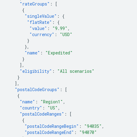
"rateGroups"
:
[
{
"singleValue"
:
{
"flatRate"
:
{
"value"
:
"9.99"
,
"currency"
:
"USD"
}
},
"name"
:
"Expedited"
}
],
"eligibility"
:
"All scenarios"
}
],
"postalCodeGroups"
:
[
{
"name"
:
"Region1"
,
"country"
:
"US"
,
"postalCodeRanges"
:
[
{
"postalCodeRangeBegin"
:
"94035"
,
"postalCodeRangeEnd"
:
"94070"