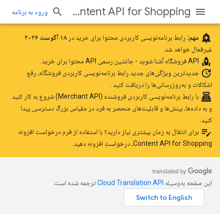
Content API for Shopping
ورود به برنامه
add_alert
مهم:
رابط برنامه‌نویسی کاربردی محتوا برای خرید در
۱۸ آگوست ۲۰۲۶
غیرفعال خواهد شد.
rocket
API فروشگاه
آشنا شوید - جانشین رسمی API محتوا برای خرید.
update
جدیدترین ویژگی‌های جدید رابط برنامه‌نویسی کاربردی فروشگاه، رفع
اشکالات و به‌روزرسانی‌ها را دریافت کنید
.
point_of_sale
با رابط برنامه‌نویسی کاربردی فروشنده (Merchant API) شروع به کار کنید
و به داده‌ها، بینش‌ها و قابلیت‌های منحصر به فرد در مقیاس بزرگ دسترسی پیدا
کنید.
edit_note
برای انتقال به زمان بیشتری نیاز دارید؟ با استفاده
از فرم درخواست افزونه
Content API for Shopping،
درخواست افزونه دهید.
این صفحه به‌وسیله
ترجمه شده است.