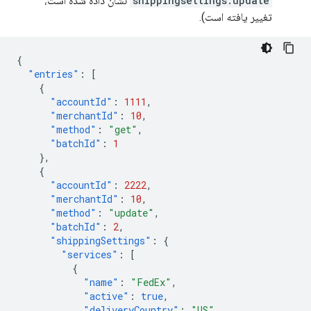
shippingsettings.update
نشان داده شده است،
تغییر یافته است).
{
"entries"
:
[
{
"accountId"
:
1111
,
"merchantId"
:
10
,
"method"
:
"get"
,
"batchId"
:
1
},
{
"accountId"
:
2222
,
"merchantId"
:
10
,
"method"
:
"update"
,
"batchId"
:
2
,
"shippingSettings"
:
{
"services"
:
[
{
"name"
:
"FedEx"
,
"active"
:
true
,
"deliveryCountry"
:
"US"
,