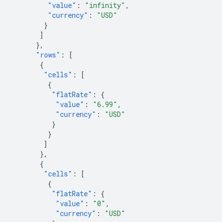
"value"
:
"infinity"
,
"currency"
:
"USD"
}
]
},
"rows"
:
[
{
"cells"
:
[
{
"flatRate"
:
{
"value"
:
"6.99"
,
"currency"
:
"USD"
}
}
]
},
{
"cells"
:
[
{
"flatRate"
:
{
"value"
:
"0"
,
"currency"
:
"USD"