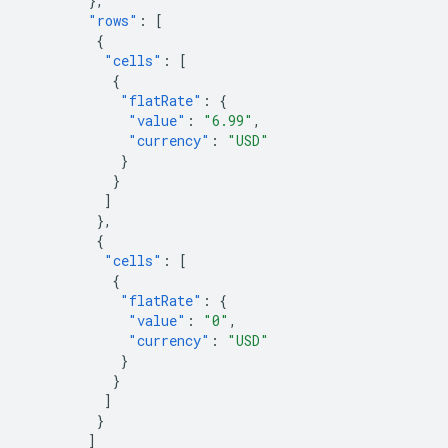
},
"rows"
:
[
{
"cells"
:
[
{
"flatRate"
:
{
"value"
:
"6.99"
,
"currency"
:
"USD"
}
}
]
},
{
"cells"
:
[
{
"flatRate"
:
{
"value"
:
"0"
,
"currency"
:
"USD"
}
}
]
}
]