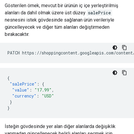
Gösterilen örnek, mevcut bir ürünün iç içe yerleştirilmiş
alanları da dahil olmak üzere üst düzey
salePrice
nesnesini istek gövdesinde sağlanan ürün verileriyle
güncelleyecek ve diğer tüm alanları değiştirmeden
bırakacaktır.
{
"salePrice"
:
{
"value"
:
"17.99"
,
"currency"
:
"USD"
}
}
İsteğin gövdesinde yer alan diğer alanlarda değişiklik
yapmadan güncellenecek belirli alanları seçmek için