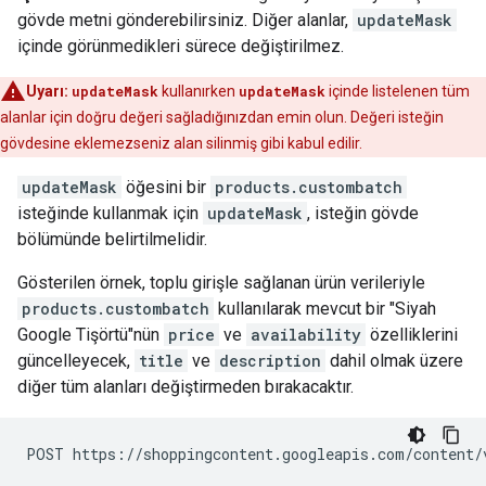
gövde metni gönderebilirsiniz. Diğer alanlar,
updateMask
içinde görünmedikleri sürece değiştirilmez.
Uyarı:
updateMask
kullanırken
updateMask
içinde listelenen tüm
alanlar için doğru değeri sağladığınızdan emin olun. Değeri isteğin
gövdesine eklemezseniz alan silinmiş gibi kabul edilir.
updateMask
öğesini bir
products.custombatch
isteğinde kullanmak için
updateMask
, isteğin gövde
bölümünde belirtilmelidir.
Gösterilen örnek, toplu girişle sağlanan ürün verileriyle
products.custombatch
kullanılarak mevcut bir "Siyah
Google Tişörtü"nün
price
ve
availability
özelliklerini
güncelleyecek,
title
ve
description
dahil olmak üzere
diğer tüm alanları değiştirmeden bırakacaktır.