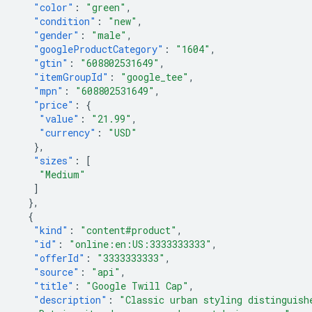
"color"
:
"green"
,
"condition"
:
"new"
,
"gender"
:
"male"
,
"googleProductCategory"
:
"1604"
,
"gtin"
:
"608802531649"
,
"itemGroupId"
:
"google_tee"
,
"mpn"
:
"608802531649"
,
"price"
:
{
"value"
:
"21.99"
,
"currency"
:
"USD"
},
"sizes"
:
[
"Medium"
]
},
{
"kind"
:
"content#product"
,
"id"
:
"online:en:US:3333333333"
,
"offerId"
:
"3333333333"
,
"source"
:
"api"
,
"title"
:
"Google Twill Cap"
,
"description"
:
"Classic urban styling distinguish