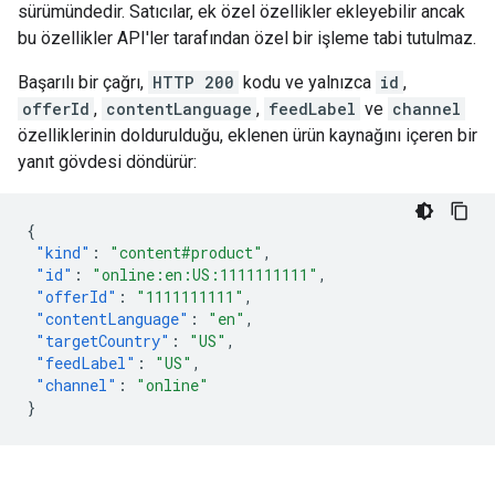
sürümündedir. Satıcılar, ek özel özellikler ekleyebilir ancak
bu özellikler API'ler tarafından özel bir işleme tabi tutulmaz.
Başarılı bir çağrı,
HTTP 200
kodu ve yalnızca
id
,
offerId
,
contentLanguage
,
feedLabel
ve
channel
özelliklerinin doldurulduğu, eklenen ürün kaynağını içeren bir
yanıt gövdesi döndürür:
{
"kind"
:
"content#product"
,
"id"
:
"online:en:US:1111111111"
,
"offerId"
:
"1111111111"
,
"contentLanguage"
:
"en"
,
"targetCountry"
:
"US"
,
"feedLabel"
:
"US"
,
"channel"
:
"online"
}