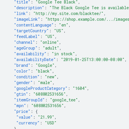
"title"
:
"Google Tee Black"
,
"description"
:
"The Black Google Tee is available
"link"
:
"http://my.site.com/blacktee/"
,
"imageLink"
:
"https://shop.example.com/.../image
"contentLanguage"
:
"en"
,
"targetCountry"
:
"US"
,
"feedLabel"
:
"US"
,
"channel"
:
"online"
,
"ageGroup"
:
"adult"
,
"availability"
:
"in stock"
,
"availabilityDate"
:
"2019-01-25T13:00:00-08:00"
,
"brand"
:
"Google"
,
"color"
:
"black"
,
"condition"
:
"new"
,
"gender"
:
"male"
,
"googleProductCategory"
:
"1604"
,
"gtin"
:
"608802531656"
,
"itemGroupId"
:
"google_tee"
,
"mpn"
:
"608802531656"
,
"price"
:
{
"value"
:
"21.99"
,
"currency"
:
"USD"
},