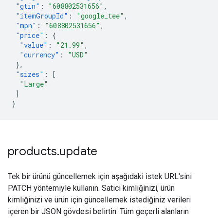
"gtin"
:
"608802531656"
,
"itemGroupId"
:
"google_tee"
,
"mpn"
:
"608802531656"
,
"price"
:
{
"value"
:
"21.99"
,
"currency"
:
"USD"
},
"sizes"
:
[
"Large"
]
}
products
.
update
Tek bir ürünü güncellemek için aşağıdaki istek URL'sini
PATCH yöntemiyle kullanın. Satıcı kimliğinizi, ürün
kimliğinizi ve ürün için güncellemek istediğiniz verileri
içeren bir JSON gövdesi belirtin. Tüm geçerli alanların