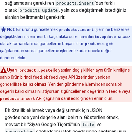
sağlanmasını gerektiren
products.insert
'dan farklı
olarak
products.update
, yalnızca değiştirmek istediğiniz
alanları belirtmenizi gerektirir.
Not:
Bir ürünü güncellemek
products.insert
işlemine benzer ve
değişikliklerin işlenmesi birkaç dakika sürer.
products.update
hatasız
olarak tamamlanırsa güncelleme başarılı olur.
products.get
çağrılarından sonra, güncelleme işlenene kadar önceki değer
döndürülebilir.
Uyarı:
product.update
ile yapılan değişiklikler, aynı ürün kimliğine
sahip ürün birincil feed, ek feed veya API üzerinden yeniden
gönderilirse
kalıcı olmaz
. Yeniden gönderme işleminden sonra bir
değerin kalıcı olmasını istiyorsanız güncellenen değerinizin feed'e veya
products.insert
API çağrısına dahil edildiğinden emin olun.
Bir özellik eklemek veya değiştirmek için JSON
gövdesinde yeni değerle alanı belirtin. Gösterilen örnek,
mevcut bir "Siyah Google Tişörtü"nün
title
ve
description
özelliklerini istek gövdesinde sağlanan ürün