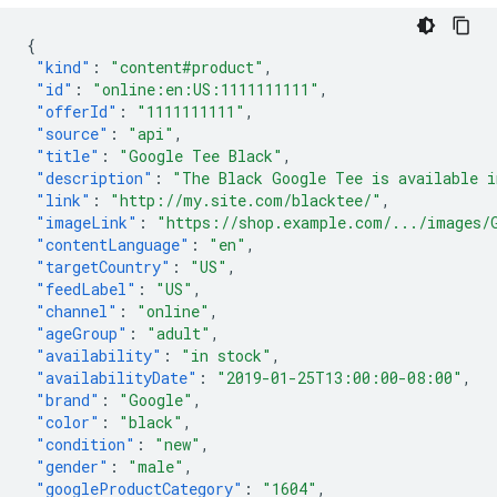
{
"kind"
:
"content#product"
,
"id"
:
"online:en:US:1111111111"
,
"offerId"
:
"1111111111"
,
"source"
:
"api"
,
"title"
:
"Google Tee Black"
,
"description"
:
"The Black Google Tee is available i
"link"
:
"http://my.site.com/blacktee/"
,
"imageLink"
:
"https://shop.example.com/.../images/
"contentLanguage"
:
"en"
,
"targetCountry"
:
"US"
,
"feedLabel"
:
"US"
,
"channel"
:
"online"
,
"ageGroup"
:
"adult"
,
"availability"
:
"in stock"
,
"availabilityDate"
:
"2019-01-25T13:00:00-08:00"
,
"brand"
:
"Google"
,
"color"
:
"black"
,
"condition"
:
"new"
,
"gender"
:
"male"
,
"googleProductCategory"
:
"1604"
,