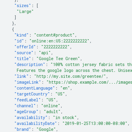
"sizes"
:
[
"Large"
]
},
{
"kind"
:
"content#product"
,
"id"
:
"online:en:US:2222222222"
,
"offerId"
:
"2222222222"
,
"source"
:
"api"
,
"title"
:
"Google Tee Green"
,
"description"
:
"100% cotton jersey fabric sets th
    Features the google logo across the chest. Unise
"link"
:
"http://my.site.com/greentee/"
,
"imageLink"
:
"https://shop.example.com/.../image
"contentLanguage"
:
"en"
,
"targetCountry"
:
"US"
,
"feedLabel"
:
"US"
,
"channel"
:
"online"
,
"ageGroup"
:
"adult"
,
"availability"
:
"in stock"
,
"availabilityDate"
:
"2019-01-25T13:00:00-08:00"
,
"brand"
:
"Google"
,