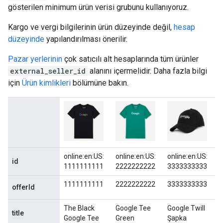
gösterilen minimum ürün verisi grubunu kullanıyoruz.
Kargo ve vergi bilgilerinin ürün düzeyinde değil,
hesap
düzeyinde
yapılandırılması önerilir.
Pazar yerlerinin
çok satıcılı alt hesaplarında tüm ürünler
external_seller_id
alanını içermelidir. Daha fazla bilgi
için
Ürün kimlikleri
bölümüne bakın.
online:en:US:
online:en:US:
online:en:US:
id
1111111111
2222222222
3333333333
1111111111
2222222222
3333333333
offerId
The Black
Google Tee
Google Twill
title
Google Tee
Green
Şapka