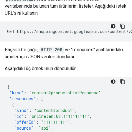
veritabanında bulunan tüm ürünlerini listeler. Aşağıdaki istek
URL'sini kullanın:
Başarılı bir çağrı,
HTTP 200
ve "resources" anahtarındaki
ürünler için JSON verileri döndürür.
Aşağıdaki üç örnek ürün döndürülür:
{
"kind"
:
"content#productsListResponse"
,
"resources"
:
[
{
"kind"
:
"content#product"
,
"id"
:
"online:en:US:1111111111"
,
"offerId"
:
"1111111111"
,
"source"
:
"api"
,