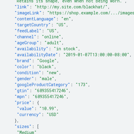
    Retains its shape, even when not being worn."
,
"link"
:
"http://my.site.com/blackhat/"
,
"imageLink"
:
"https://shop.example.com/.../image
"contentLanguage"
:
"en"
,
"targetCountry"
:
"US"
,
"feedLabel"
:
"US"
,
"channel"
:
"online"
,
"ageGroup"
:
"adult"
,
"availability"
:
"in stock"
,
"availabilityDate"
:
"2019-01-07T13:00:00-08:00"
,
"brand"
:
"Google"
,
"color"
:
"black"
,
"condition"
:
"new"
,
"gender"
:
"male"
,
"googleProductCategory"
:
"173"
,
"gtin"
:
"689355417246"
,
"mpn"
:
"689355417246"
,
"price"
:
{
"value"
:
"10.99"
,
"currency"
:
"USD"
},
"sizes"
:
[
"Medium"