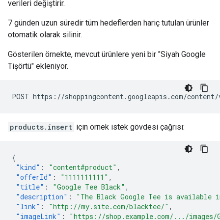
verileri değiştirir.
7 günden uzun süredir tüm hedeflerden hariç tutulan ürünler
otomatik olarak silinir.
Gösterilen örnekte, mevcut ürünlere yeni bir "Siyah Google
Tişörtü" ekleniyor.
products.insert
için örnek istek gövdesi çağrısı:
{
"kind"
:
"content#product"
,
"offerId"
:
"1111111111"
,
"title"
:
"Google Tee Black"
,
"description"
:
"The Black Google Tee is available i
"link"
:
"http://my.site.com/blacktee/"
,
"imageLink"
:
"https://shop.example.com/.../images/