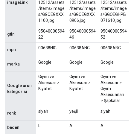
imageLink
12512/assets
12512/assets
12512/assets
/items/image
/items/image
/items/image
s/
GGOEGXXX
s/
GGOEGXXX
s/
GGOEGHPB
1100.jpg
0906.jpg
071610.jpg
95040000594
95040000594
95040000594
gtin
22
46
52
00638NIC
00638ANG
00638ABC
mpn
Google
Google
Google
marka
Giyim ve
Giyim ve
Giyim ve
Aksesuar >
Aksesuar >
Aksesuar >
Google ürün
Kıyafet
Kıyafet
Giyim
kategorisi
Aksesuarları
> Şapkalar
siyah
yeşil
siyah
renk
L
A
A
beden