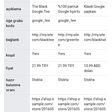
The Black
%100 pamuk
Klasik Google
açıklama
Google Tee
Google tişörtü
şapkası
google_tee
google_tee
öğe grubu
kodu
http://my.site.
http://my.site.
http://my.site.
bağlantı
com/blacktee
com/greente
com/blackhat
e
Yeni
Yeni
Yeni
koşul
21.99 TRY
21.99 TRY
10,99 ABD
fiyat
doları
Stokta
Stokta
Stokta
hazır
bulunma
oranı
https://shop.e
https://shop.e
https://shop.e
xample.com/
xample.com/
xample.com/
store/201605
store/201605
store/201605