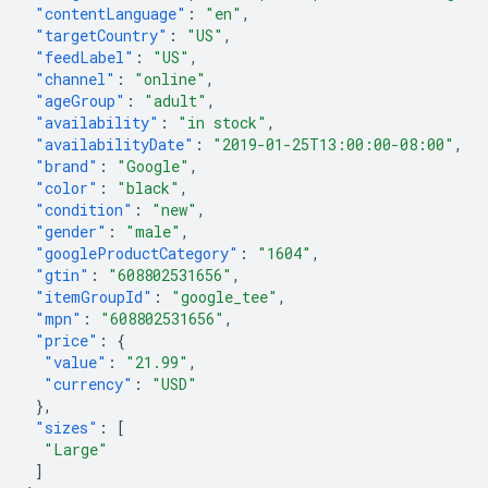
"contentLanguage"
:
"en"
,
"targetCountry"
:
"US"
,
"feedLabel"
:
"US"
,
"channel"
:
"online"
,
"ageGroup"
:
"adult"
,
"availability"
:
"in stock"
,
"availabilityDate"
:
"2019-01-25T13:00:00-08:00"
,
"brand"
:
"Google"
,
"color"
:
"black"
,
"condition"
:
"new"
,
"gender"
:
"male"
,
"googleProductCategory"
:
"1604"
,
"gtin"
:
"608802531656"
,
"itemGroupId"
:
"google_tee"
,
"mpn"
:
"608802531656"
,
"price"
:
{
"value"
:
"21.99"
,
"currency"
:
"USD"
},
"sizes"
:
[
"Large"
]