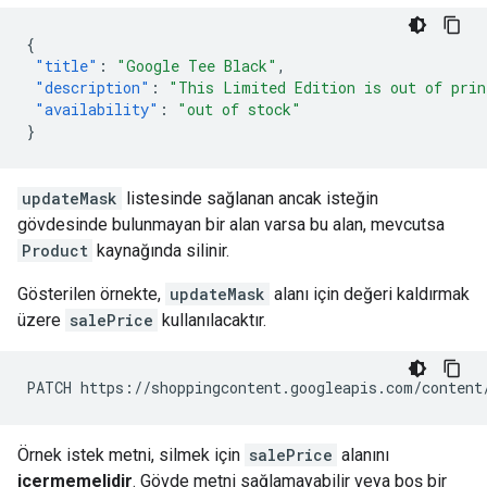
{
"title"
:
"Google Tee Black"
,
"description"
:
"This Limited Edition is out of prin
"availability"
:
"out of stock"
}
updateMask
listesinde sağlanan ancak isteğin
gövdesinde bulunmayan bir alan varsa bu alan, mevcutsa
Product
kaynağında silinir.
Gösterilen örnekte,
updateMask
alanı için değeri kaldırmak
üzere
salePrice
kullanılacaktır.
Örnek istek metni, silmek için
salePrice
alanını
içermemelidir
. Gövde metni sağlamayabilir veya boş bir