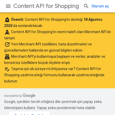
Content API for Shopping
Oturum aç
add_alert
Önemli:
Content API for Shopping'in desteği
18 Ağustos
2026
'da sonlandırılacak.
rocket
Content API for Shopping'in resmi halefi olan
Merchant API
ile
tanışın.
update
Yeni Merchant API özellikleri, hata düzeltmeleri ve
güncellemeleri hakkında
en güncel bilgileri edinin
.
point_of_sale
Merchant API'yi kullanmaya başlayın
ve veriler, analizler ve
benzersiz özelliklere büyük ölçekte erişin.
edit_note
Taşıma için ek süreye mi ihtiyacınız var?
Content API for
Shopping uzatma isteği formunu
kullanarak uzatma isteğinde
bulunun.
Google, içerikleri tercih ettiğiniz dile çevirmek için yapay zeka
teknolojisini kullanır. Yapay zeka çevirilerinde hata olabilir.