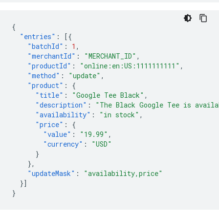
{
"entries"
:
[{
"batchId"
:
1
,
"merchantId"
:
"MERCHANT_ID"
,
"productId"
:
"online:en:US:1111111111"
,
"method"
:
"update"
,
"product"
:
{
"title"
:
"Google Tee Black"
,
"description"
:
"The Black Google Tee is availa
"availability"
:
"in stock"
,
"price"
:
{
"value"
:
"19.99"
,
"currency"
:
"USD"
}
},
"updateMask"
:
"availability,price"
}]
}