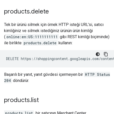
products
.
delete
Tek bir ürünü silmek için örnek HTTP isteği URL'si, satıcı
kimliğiniz ve silmek istediğiniz ürünün ürün kimliği
(
online:en:US:1111111111
gibi REST kimliği biçiminde)
ile birlikte
products.delete
kullanın:
Başarılı bir yanıt, yanıt gövdesi içermeyen bir
HTTP Status
204
döndürür.
products
.
list
products.list
, bir satıcının Merchant Center