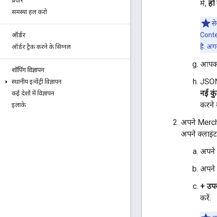
प्रचार
में,
हो
समस्या हल करो
स
Conten
ऑर्डर
है. अग
ऑर्डर ट्रैक करने के सिग्नल
आपको 
शॉपिंग विज्ञापन
JSON 
स्थानीय इन्वेंट्री विज्ञापन
नई कु
कई देशों में विज्ञापन
करने 
इलाके
अपने Mercha
अपने क्लाइं
अपने
अपने 
+ उपयो
करें.