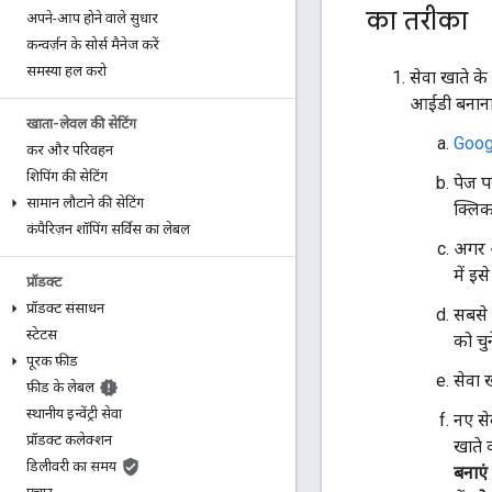
का तरीका
अपने-आप होने वाले सुधार
कन्वर्ज़न के सोर्स मैनेज करें
समस्या हल करो
सेवा खाते के
आईडी बनाना 
खाता-लेवल की सेटिंग
Goog
कर और परिवहन
शिपिंग की सेटिंग
पेज पर
सामान लौटाने की सेटिंग
क्लिक
कंपैरिज़न शॉपिंग सर्विस का लेबल
अगर आ
में इस
प्रॉडक्ट
प्रॉडक्ट संसाधन
सबसे 
स्टेटस
को चुने
पूरक फ़ीड
सेवा 
फ़ीड के लेबल
स्थानीय इन्वेंट्री सेवा
नए से
प्रॉडक्ट कलेक्शन
खाते 
डिलीवरी का समय
बनाएं