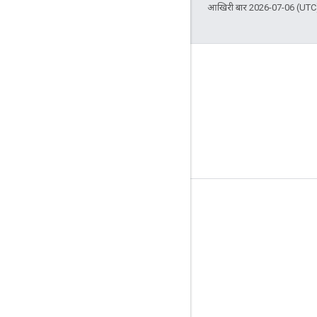
आखिरी बार 2026-07-06 (UTC)
टूल
डाउनलोड किए गए वीडियो
रेफ़रंस वाले दस्तावेज़