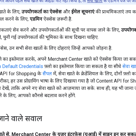
गर आपने पहले सेवा खाते का आईडी नोट नहीं किया है, तो
सेवा खातों
के एडमिन पेज पर जाएं
खाते के लिए,
उपयोगकर्ता का ऐक्सेस
और
ईमेल सूचनाएं
की प्राथमिकताएं तय करें
माल करने के लिए,
एडमिन
ऐक्सेस ज़रूरी है.
मिकताएं सेव करने और उपयोगकर्ताओं की सूची पर वापस जाने के लिए,
उपयोगकर्
 चुनी गई उपयोगकर्ता की भूमिका के साथ दिखना चाहिए.
रोसेस, उन सभी सेवा खातों के लिए दोहराएं जिन्हें आपको जोड़ना है.
े का इस्तेमाल करके, अपने Merchant Center खाते को ऐक्सेस किया जा सक
n Default Credentials
फ़्लो का इस्तेमाल किया जा सकता है या सीधे
सेवा खात
t API for Shopping के
सैंपल
में, सेवा खाते के क्रेडेंशियल के लिए, दोनों फ़्
तरीका, हर उस प्रोग्रामिंग भाषा के लिए दिखाया गया है जो Content API for
ल देखें, ताकि अपने नए सेवा खाते को आज़माया जा सके. साथ ही, यह भी जाना ज
ने के लिए, आपको कौनसे बदलाव करने होंगे.
जाने वाले सवाल
ा खाते से, Merchant Center के यूज़र इंटरफ़ेस (यूआई) में साइन इन कर सक