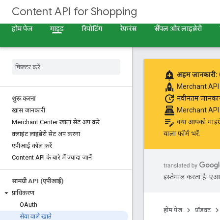
Content API for Shopping
होम पेज
गाइड
रिपोर्टिंग
रेफ़रंस
सैंपल और लाइब्रेरी
add_alert
अहम जानकारी:
rocket
Merchant API के 
update
नवीनतम जानकारी प
शुरू करना
point_of_sale
Merchant API का
खास जानकारी
edit_note
क्या आपको माइग्र
Merchant Center खाता सेट अप करें
वाला फ़ॉर्म भरें
.
क्लाइंट लाइब्रेरी सेट अप करना
एपीआई कॉल करें
Content API के बारे में ज़्यादा जानें
इस्तेमाल करता है. एआई 
सामग्री API (एपीआई)
प्राधिकरण
OAuth
होम पेज
प्रॉडक्ट
सेवा वाले खाते