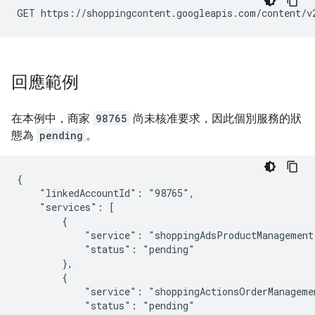
回應範例
在本例中，商家
98765
尚未核准要求，因此個別服務的狀
態為
pending
。
{

    "linkedAccountId": "98765",

    "services": [

        {

            "service": "shoppingAdsProductManagement"
            "status": "pending"

        },

        {

            "service": "shoppingActionsOrderManagemen
            "status": "pending"
