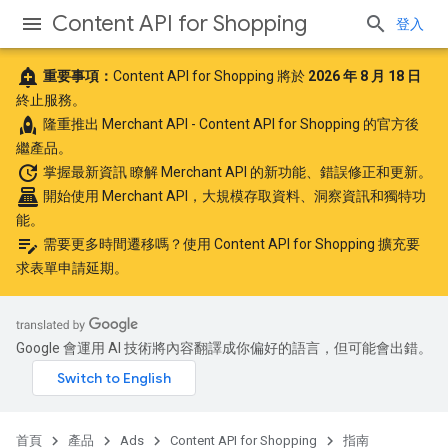
Content API for Shopping
登入
add_alert
重要事項：
Content API for Shopping 將於
2026 年 8 月 18 日
終止服務。
rocket
隆重推出
Merchant API
- Content API for Shopping 的官方後
繼產品。
update
掌握最新資訊
瞭解 Merchant API 的新功能、錯誤修正和更新。
point_of_sale
開始使用 Merchant API
，大規模存取資料、洞察資訊和獨特功
能。
edit_note
需要更多時間遷移嗎？使用
Content API for Shopping 擴充要
求表單
申請延期。
Google 會運用 AI 技術將內容翻譯成你偏好的語言，但可能會出錯。
首頁
產品
Ads
Content API for Shopping
指南