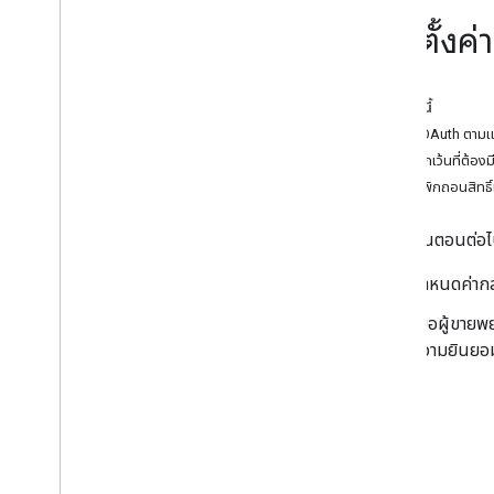
วิธีการ…
การตั้งค
คำถามที่พบบ่อย
ในหน้านี้
การใช้ OAuth ตา
ข้อยกเว้นที่ต้อ
การเพิกถอนสิทธิ์
ทําตามขั้นตอนต่อ
กำหนดค่ากล
เมื่อผู้ขา
ความยินยอม