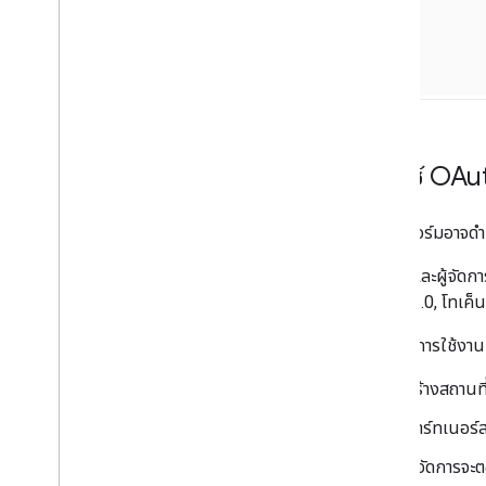
การใช้ OA
แพลตฟอร์มอาจดำเน
เจ้าของและผู้จัดก
OAuth 2.0, โทเค็น
ตัวอย่างการใช้งา
สร้างสถานที
พาร์ทเนอร์
ผู้จัดการจะ