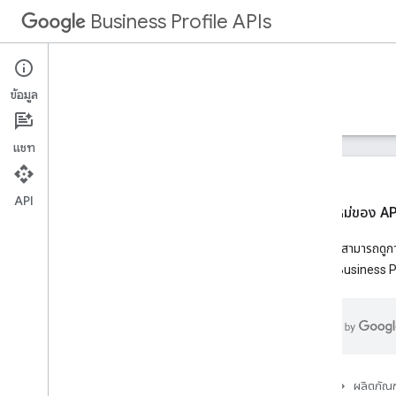
Business Profile APIs
ข้อมูล
คำแนะนำ
ข้อมูลอ้างอิง
ตัวอย่าง
การสนับสนุน
แชท
API
ฟีเจอร์ใหม่ของ A
ภาพรวม
ตอนนี้คุณสามารถดูกา
Google Business Pro
เริ่มใช้งาน
สิ่งที่ต้องดำเนินการก่อน
การตั้งค่าพื้นฐาน
การตั้งค่า OAuth
การตั้งค่าสถานที่ตั้ง
หน้าแรก
ผลิตภัณฑ