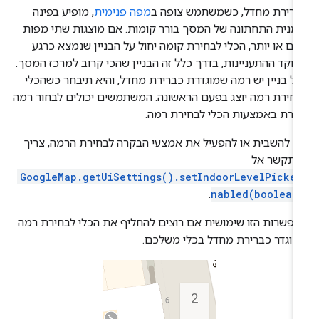
ברירת מחדל, כשמשתמש צופה ב
מפה פנימית
, מופיע בפינה
מנית התחתונה של המסך בורר קומות. אם מוצגות שתי מפות
ים או יותר, הכלי לבחירת קומה יחול על הבניין שנמצא כרגע
וקד ההתעניינות, בדרך כלל זה הבניין שהכי קרוב למרכז המסך.
ל בניין יש רמה שמוגדרת כברירת מחדל, והיא תיבחר כשהכלי
חירת רמה יוצג בפעם הראשונה. המשתמשים יכולים לבחור רמה
רת באמצעות הכלי לבחירת רמה.
י להשבית או להפעיל את אמצעי הבקרה לבחירת הרמה, צריך
התקשר אל
GoogleMap.getUiSettings().setIndoorLevelPicker
.
nabled(boolean
פשרות הזו שימושית אם רוצים להחליף את הכלי לבחירת רמה
וגדר כברירת מחדל בכלי משלכם.