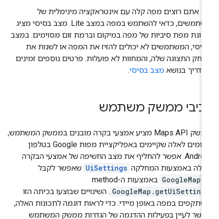
 אתם רוצים מפה קלה עם אינטראקציה מינימלית של
משתמשים, כדאי להשתמש במפה במצב Lite. מצב בסיסי מציג
ונת מפת סיביות של מפה במיקום וברמת זום מסוימים. במצב
יסי, המשתמשים לא יכולים להזיז את המפה או לשנות את
חק התצוגה שלה, והמחוות לא פועלות. פרטים נוספים זמינים
מדריך בנושא
מצב בסיסי
.
כיבי ממשק משתמש
ממשק Maps API מציע אמצעי בקרה מובנים בממשק המשתמש,
שדומים לאלה שקיימים באפליקציית מפות Google בטלפון
Android. אפשר להחליף את מצב החשיפה של אמצעי הבקרה
אלה באמצעות המחלקה
UiSettings
שאפשר לקבל
-
GoogleMap
באמצעות ה-method‏
GoogleMap.getUiSetting
. השינויים שבוצעו בכיתה הזו
תקפים במפה באופן מיידי. כדי לראות דוגמה לתכונות האלה,
שר לעיין בפעילות ההדגמה של הגדרות ממשק המשתמש