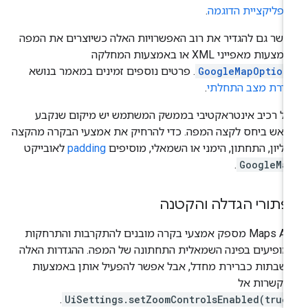
אפליקציית הדוגמה
.
שר גם להגדיר את רוב האפשרויות האלה כשיוצרים את המפה
צעות מאפייני XML או באמצעות המחלקה
GoogleMapOption
. פרטים נוספים זמינים במאמר בנושא
גדרת מצב התחלתי
.
ל רכיב אינטראקטיבי בממשק המשתמש יש מיקום שנקבע
אש ביחס לקצה המפה. כדי להרחיק את אמצעי הבקרה מהקצה
ליון, התחתון, הימני או השמאלי, מוסיפים
padding
לאובייקט
.
GoogleMa
פתורי הגדלה והקטנה
‫Maps API מספק אמצעי בקרה מובנים להתקרבות והתרחקות
ופיעים בפינה השמאלית התחתונה של המפה. ההגדרות האלה
שבתות כברירת מחדל, אבל אפשר להפעיל אותן באמצעות
תקשרות אל
.
UiSettings.setZoomControlsEnabled(true