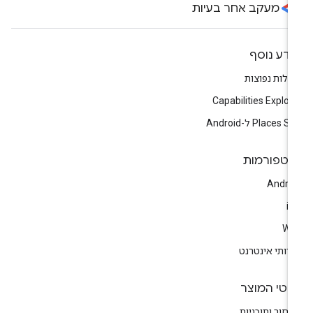
מעקב אחר בעיות
ידע נוסף
לות נפוצות
Capabilities Explor
Places  ל-Android
לטפורמות
Andro
i
We
רותי אינטרנט
רטי המוצר
חור ותוכניות