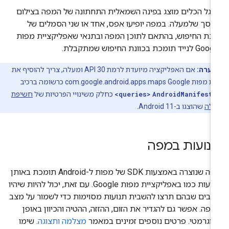
גל הכלים מוצג בפינה השמאלית התחתונה של המפה בצילום
סך שלמעלה. במפה יופיעו אפס, אחד או שני הסמלים של
ונת החיפוש, בהתאם לתוכן המפה ובתנאי שאפליקציית מפות
לנייד תומכת בכוונת החיפוש שמתקבלת.
הערה:
אם האפליקציה מיועדת לרמת API 30 ומעלה, צריך להוסיף את
com.google.android.apps.maps כרשומה ברכיב
AndroidManifest
<queries>
כחלק משינויי הפרטיות של
חשיפת
ילה
שהוצגו ב-Android 11.
נועות במפה
מפה שנוצרה באמצעות SDK של מפות ל-Android תומכת באותן
תנועות כמו באפליקציית מפות Google. עם זאת, יכול להיות שיהיו
בים שבהם תרצו להשבית תנועות מסוימות כדי לשמור על מצב
פה. אפשר גם להגדיר את הזום, ההזזה, ההטיה והכיוון באופן
וגרמטי. פרטים נוספים זמינים במאמר
מצלמה ותצוגה
. שימו