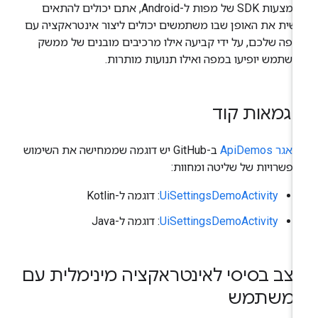
באמצעות SDK של מפות ל-Android, אתם יכולים להתאים
שית את האופן שבו משתמשים יכולים ליצור אינטראקציה עם
פה שלכם, על ידי קביעה אילו מרכיבים מובנים של ממשק
שתמש יופיעו במפה ואילו תנועות מותרות.
וגמאות קוד
גר ApiDemos
ב-GitHub יש דוגמה שממחישה את השימוש
פשרויות של שליטה ומחוות:
UiSettingsDemoActivity
: דוגמה ל-Kotlin
UiSettingsDemoActivity
: דוגמה ל-Java
צב בסיסי לאינטראקציה מינימלית עם
משתמש