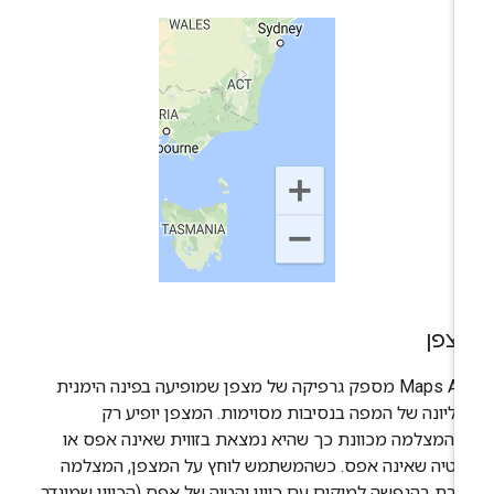
צפן
‫Maps API מספק גרפיקה של מצפן שמופיעה בפינה הימנית
ליונה של המפה בנסיבות מסוימות. המצפן יופיע רק
המצלמה מכוונת כך שהיא נמצאת בזווית שאינה אפס או
הטיה שאינה אפס. כשהמשתמש לוחץ על המצפן, המצלמה
זרת בהנפשה למיקום עם כיוון והטיה של אפס (הכיוון שמוגדר