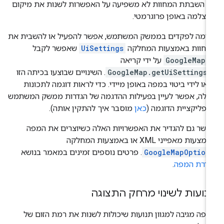
: השבתת המחוות לא משפיעה על האפשרות לשנות את מיקום
צלמה באופן פרוגרמטי.
דומה לפקדים בממשק המשתמש, אפשר להפעיל או להשבית את
מחוות באמצעות המחלקה
UiSettings
שאפשר לקבל
-
GoogleMap
על ידי קריאה
GoogleMap.getUiSettings
. השינויים שבוצעו בכיתה הזו
ואו לידי ביטוי במפה באופן מיידי. כדי לראות דוגמה לתכונות
לה, אפשר לעיין בפעילות ההדגמה של הגדרות ממשק המשתמש
פליקציית הדוגמה (
כאן
מוסבר איך להתקין אותה).
שר גם להגדיר את האפשרויות האלה כשיוצרים את המפה
צעות מאפייני XML או באמצעות המחלקה
GoogleMapOption
. פרטים נוספים זמינים במאמר בנושא
גדרת המפה
.
נועות לשינוי מרחק התצוגה
פה מגיבה למגוון תנועות שיכולות לשנות את רמת הזום של