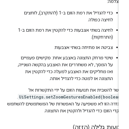
מצלמה:
כדי להגדיל את רמת הזום ב-1 (להתקרב), לוחצים
לחיצה כפולה.
לחיצה בשתי אצבעות כדי להקטין את רמת הזום ב-1
(התרחקות).
צביטה או מתיחה בשתי אצבעות
שינוי מרחק התצוגה באצבע אחת: מקישים פעמיים
על המסך, לא משחררים את האצבע בהקשה השנייה,
ואז מחליקים את האצבע למעלה כדי להקטין את
התצוגה או למטה כדי להגדיל אותה.
שר להשבית את תנועות הזום על ידי התקשרות אל
.
UiSettings.setZoomGesturesEnabled(boolean
הגדרה הזו לא משפיעה על האפשרות של המשתמשים להשתמש
קדי הזום כדי להגדיל ולהקטין את התצוגה.
נועות גלילה (הזזה)