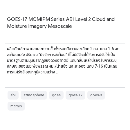
GOES-17 MCMIPM Series ABI Level 2 Cloud and
Moisture Imagery Mesoscale
ผลิตภัณฑ์ภาพเมฆและความชื้นทั้งหมดมีความละเอียด 2 กม. แถบ 1-6 จะ
สะท้อนแสง ปริมาณ "ปัจจัยการสะท้อน" ที่ไม่มีมิติจะได้รับการปรับให้เป็น
มาตรฐานตามมุมปรากฏของดวงอาทิตย์ แถบคลื่นเหล่านี้รองรับการระบุ
ลักษณะของเมฆ พืชพรรณ หิมะ/น้ำแข็ง และละออง แถบ 7-16 เป็นแถบ
การแผ่รังสี อุณหภูมิความสว่าง …
abi
atmosphere
goes
goes-17
goes-s
mcmip