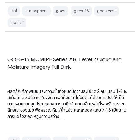
abi
atmosphere
goes
goes-16
goes-east
goes-r
GOES-16 MCMIPF Series ABI Level 2 Cloud and
Moisture Imagery Full Disk
ผลิตภัณฑ์ภาพเมฆและความชื้นทั้งหมดมีความละเอียด 2 กม. แถบ 1-6 จะ
สะท้อนแสง ปริมาณ "ปัจจัยการสะท้อน" ที่ไม่มีมิติจะได้รับการปรับให้เป็น
มาตรฐานตามมุมปรากฏของดวงอาทิตย์ แถบคลื่นเหล่านี้รองรับการระบุ
ลักษณะของเมฆ พืชพรรณ หิมะ/น้ำแข็ง และละออง แถบ 7-16 เป็นแถบ
การแผ่รังสี อุณหภูมิความสว่าง …