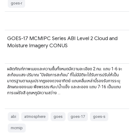
goes-r
GOES-17 MCMIPC Series ABI Level 2 Cloud and
Moisture Imagery CONUS
ผลิตภัณฑ์ภาพเมฆและความชื้นทั้งหมดมีความละเอียด 2 กม. แถบ 1-6 จะ
สะท้อนแสง ปริมาณ "ปัจจัยการสะท้อน" ที่ไม่มีมิติจะได้รับการปรับให้เป็น
มาตรฐานตามมุมปรากฏของดวงอาทิตย์ แถบคลื่นเหล่านี้รองรับการระบุ
ลักษณะของเมฆ พืชพรรณ หิมะ/น้ำแข็ง และละออง แถบ 7-16 เป็นแถบ
การแผ่รังสี อุณหภูมิความสว่าง …
abi
atmosphere
goes
goes-17
goes-s
mcmip