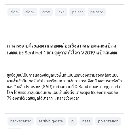
alos
alos2
eroc
jaxa
palsar
palsar2
การกระจายตัวของความสอดคล้องเชิงแทรกสอดและแบ็กส
แคตของ Sentinel-1 ตามฤดูกาลทั่วโลก V2019 แบ็กสแคต
ชุดข้อมูลนี้เป็นการแสดงข้อมูลเชิงพื้นที่แบบแรกของความสอดคล้องแบบ
ผ่านซ้ำเชิงอินเทอร์เฟอโรเมตริกและลายเซ็นการกระเจิงกลับของเรดาร์ชนิด
ช่องรับคลื่นสังเคราะห์ (SAR) ในย่านความถี่ C-Band แบบหลายฤดูกาลทั่ว
โลก โดยครอบคลุมผืนดินและแผ่นน้ำแข็งตั้งแต่ละติจูด 82 องศาเหนือถึง
79 องศาใต้ ชุดข้อมูลได้มาจาก … หลายช่วงเวลา
backscatter
earth-big-data
jpl
nasa
polarization