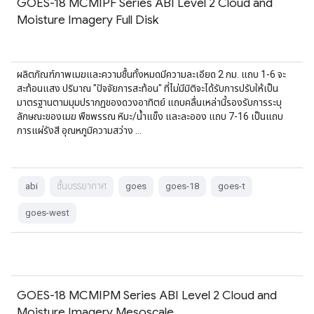
GOES-18 MCMIPF Series ABI Level 2 Cloud and
Moisture Imagery Full Disk
ผลิตภัณฑ์ภาพเมฆและความชื้นทั้งหมดมีความละเอียด 2 กม. แถบ 1-6 จะ
สะท้อนแสง ปริมาณ "ปัจจัยการสะท้อน" ที่ไม่มีมิติจะได้รับการปรับให้เป็น
มาตรฐานตามมุมปรากฏของดวงอาทิตย์ แถบคลื่นเหล่านี้รองรับการระบุ
ลักษณะของเมฆ พืชพรรณ หิมะ/น้ำแข็ง และละออง แถบ 7-16 เป็นแถบ
การแผ่รังสี อุณหภูมิความสว่าง …
abi
ชั้นบรรยากาศ
goes
goes-18
goes-t
goes-west
GOES-18 MCMIPM Series ABI Level 2 Cloud and
Moisture Imagery Mesoscale