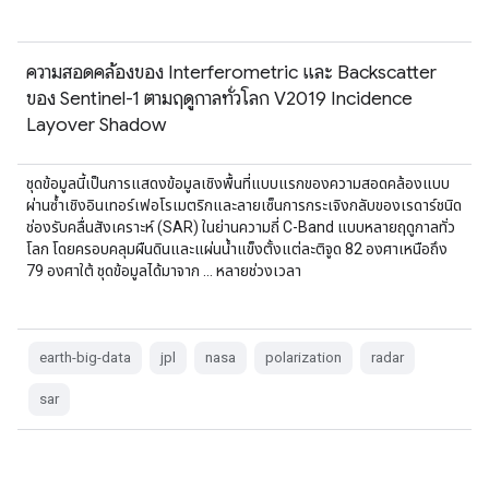
ความสอดคล้องของ Interferometric และ Backscatter
ของ Sentinel-1 ตามฤดูกาลทั่วโลก V2019 Incidence
Layover Shadow
ชุดข้อมูลนี้เป็นการแสดงข้อมูลเชิงพื้นที่แบบแรกของความสอดคล้องแบบ
ผ่านซ้ำเชิงอินเทอร์เฟอโรเมตริกและลายเซ็นการกระเจิงกลับของเรดาร์ชนิด
ช่องรับคลื่นสังเคราะห์ (SAR) ในย่านความถี่ C-Band แบบหลายฤดูกาลทั่ว
โลก โดยครอบคลุมผืนดินและแผ่นน้ำแข็งตั้งแต่ละติจูด 82 องศาเหนือถึง
79 องศาใต้ ชุดข้อมูลได้มาจาก … หลายช่วงเวลา
earth-big-data
jpl
nasa
polarization
radar
sar