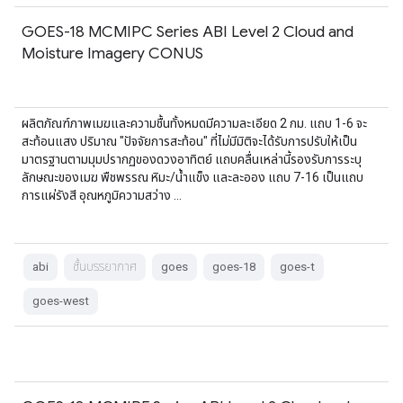
GOES-18 MCMIPC Series ABI Level 2 Cloud and
Moisture Imagery CONUS
ผลิตภัณฑ์ภาพเมฆและความชื้นทั้งหมดมีความละเอียด 2 กม. แถบ 1-6 จะ
สะท้อนแสง ปริมาณ "ปัจจัยการสะท้อน" ที่ไม่มีมิติจะได้รับการปรับให้เป็น
มาตรฐานตามมุมปรากฏของดวงอาทิตย์ แถบคลื่นเหล่านี้รองรับการระบุ
ลักษณะของเมฆ พืชพรรณ หิมะ/น้ำแข็ง และละออง แถบ 7-16 เป็นแถบ
การแผ่รังสี อุณหภูมิความสว่าง …
abi
ชั้นบรรยากาศ
goes
goes-18
goes-t
goes-west