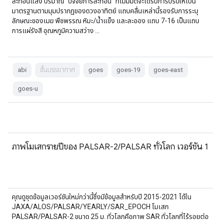
สะท้อนแสง ปริมาณ "ปัจจัยการสะท้อน" ที่ไม่มีมิติจะได้รับการปรับให้เป็น
มาตรฐานตามมุมปรากฏของดวงอาทิตย์ แถบคลื่นเหล่านี้รองรับการระบุ
ลักษณะของเมฆ พืชพรรณ หิมะ/น้ำแข็ง และละออง แถบ 7-16 เป็นแถบ
การแผ่รังสี อุณหภูมิความสว่าง …
abi
ชั้นบรรยากาศ
goes
goes-19
goes-east
goes-u
ภาพโมเสกรายปีของ PALSAR-2/PALSAR ทั่วโลก เวอร์ชัน 1
คุณดูชุดข้อมูลเวอร์ชันใหม่กว่านี้ซึ่งมีข้อมูลสำหรับปี 2015-2021 ได้ใน
JAXA/ALOS/PALSAR/YEARLY/SAR_EPOCH โมเสก
PALSAR/PALSAR-2 ขนาด 25 ม. ทั่วโลกคือภาพ SAR ทั่วโลกที่ไร้รอยต่อ