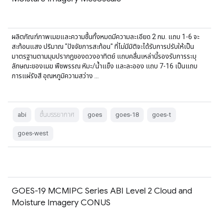
ผลิตภัณฑ์ภาพเมฆและความชื้นทั้งหมดมีความละเอียด 2 กม. แถบ 1-6 จะ
สะท้อนแสง ปริมาณ "ปัจจัยการสะท้อน" ที่ไม่มีมิติจะได้รับการปรับให้เป็น
มาตรฐานตามมุมปรากฏของดวงอาทิตย์ แถบคลื่นเหล่านี้รองรับการระบุ
ลักษณะของเมฆ พืชพรรณ หิมะ/น้ำแข็ง และละออง แถบ 7-16 เป็นแถบ
การแผ่รังสี อุณหภูมิความสว่าง …
abi
ชั้นบรรยากาศ
goes
goes-18
goes-t
goes-west
GOES-19 MCMIPC Series ABI Level 2 Cloud and
Moisture Imagery CONUS