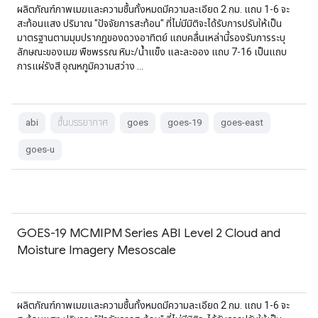
ผลิตภัณฑ์ภาพเมฆและความชื้นทั้งหมดมีความละเอียด 2 กม. แถบ 1-6 จะ
สะท้อนแสง ปริมาณ "ปัจจัยการสะท้อน" ที่ไม่มีมิติจะได้รับการปรับให้เป็น
มาตรฐานตามมุมปรากฏของดวงอาทิตย์ แถบคลื่นเหล่านี้รองรับการระบุ
ลักษณะของเมฆ พืชพรรณ หิมะ/น้ำแข็ง และละออง แถบ 7-16 เป็นแถบ
การแผ่รังสี อุณหภูมิความสว่าง …
abi
ชั้นบรรยากาศ
goes
goes-19
goes-east
goes-u
GOES-19 MCMIPM Series ABI Level 2 Cloud and
Moisture Imagery Mesoscale
ผลิตภัณฑ์ภาพเมฆและความชื้นทั้งหมดมีความละเอียด 2 กม. แถบ 1-6 จะ