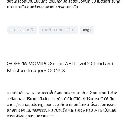
ของเครื่องสแกนแบบแถว โดยมีความละเอียดเชิงพื้นที่ 30 เมตรสำหรับทุก
แถบ และมีความกว้างของฉากมาตรฐานเท่ากับ …
ไฮเปอร์สเปกตรัล
ภาพถ่ายจากดาวเทียม
usgs
GOES-16 MCMIPC Series ABI Level 2 Cloud and
Moisture Imagery CONUS
ผลิตภัณฑ์ภาพเมฆและความชื้นทั้งหมดมีความละเอียด 2 กม. แถบ 1-6 จะ
สะท้อนแสง ปริมาณ "ปัจจัยการสะท้อน" ที่ไม่มีมิติจะได้รับการปรับให้เป็น
มาตรฐานตามมุมปรากฏของดวงอาทิตย์ แถบคลื่นเหล่านี้รองรับการระบุ
ลักษณะของเมฆ พืชพรรณ หิมะ/น้ำแข็ง และละออง แถบ 7-16 เป็นแถบ
การแผ่รังสี อุณหภูมิความสว่าง …