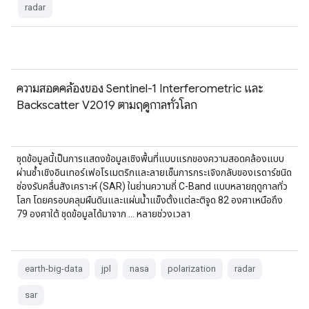
radar
ความสอดคล้องของ Sentinel-1 Interferometric และ
Backscatter V2019 ตามฤดูกาลทั่วโลก
ชุดข้อมูลนี้เป็นการแสดงข้อมูลเชิงพื้นที่แบบแรกของความสอดคล้องแบบ
ผ่านซ้ำเชิงอินเทอร์เฟอโรเมตริกและลายเซ็นการกระเจิงกลับของเรดาร์ชนิด
ช่องรับคลื่นสังเคราะห์ (SAR) ในย่านความถี่ C-Band แบบหลายฤดูกาลทั่ว
โลก โดยครอบคลุมผืนดินและแผ่นน้ำแข็งตั้งแต่ละติจูด 82 องศาเหนือถึง
79 องศาใต้ ชุดข้อมูลได้มาจาก … หลายช่วงเวลา
earth-big-data
jpl
nasa
polarization
radar
sar