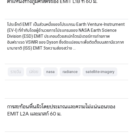
ตำแหน่งทางภูมิศาสตร์ของ EMIT L1B ที่ 60 ม.
โปรเจ็กต์ EMIT เป็นส่วนหนึ่งของโปรแกรม Earth Venture-Instrument
(EV-I) ที่กำกับโดยผู้อำนวยการโปรแกรมของ NASA Earth Science
Division (ESD) EMIT ประกอบด้วยสเปกโตรมิเตอร์การถ่ายภาพ
อินฟราเรด VSWIR ของ Dyson ซึ่งดัดแปลงมาเพื่อติดตั้งบนสถานีอวกาศ
นานาชาติ (ISS) EMIT วัดความส่องสว่าง …
รายวัน
ปล่อย
nasa
radiance
satellite-imagery
การสะท้อนพื้นผิวโดยประมาณและความไม่แน่นอนของ
EMIT L2A และมาสก์ 60 ม.