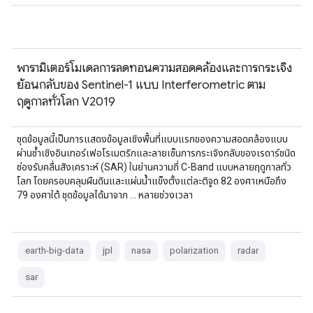
พารามิเตอร์โมเดลการลดทอนความสอดคล้องและการกระเจิง
ย้อนกลับของ Sentinel-1 แบบ Interferometric ตาม
ฤดูกาลทั่วโลก V2019
ชุดข้อมูลนี้เป็นการแสดงข้อมูลเชิงพื้นที่แบบแรกของความสอดคล้องแบบ
ผ่านซ้ำเชิงอินเทอร์เฟอโรเมตริกและลายเซ็นการกระเจิงกลับของเรดาร์ชนิด
ช่องรับคลื่นสังเคราะห์ (SAR) ในย่านความถี่ C-Band แบบหลายฤดูกาลทั่ว
โลก โดยครอบคลุมผืนดินและแผ่นน้ำแข็งตั้งแต่ละติจูด 82 องศาเหนือถึง
79 องศาใต้ ชุดข้อมูลได้มาจาก … หลายช่วงเวลา
earth-big-data
jpl
nasa
polarization
radar
sar