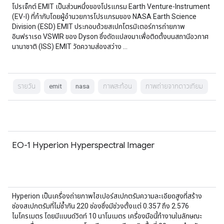
โปรเจ็กต์ EMIT เป็นส่วนหนึ่งของโปรแกรม Earth Venture-Instrument
(EV-I) ที่กำกับโดยผู้อำนวยการโปรแกรมของ NASA Earth Science
Division (ESD) EMIT ประกอบด้วยสเปกโตรมิเตอร์การถ่ายภาพ
อินฟราเรด VSWIR ของ Dyson ซึ่งดัดแปลงมาเพื่อติดตั้งบนสถานีอวกาศ
นานาชาติ (ISS) EMIT วัดความส่องสว่าง …
รายวัน
emit
nasa
ภาพสะท้อน
ภาพถ่ายจากดาวเทียม
EO-1 Hyperion Hyperspectral Imager
Hyperion เป็นเครื่องถ่ายภาพไฮเปอร์สเปกตรัมความละเอียดสูงที่สร้าง
ช่องสเปกตรัมที่ไม่ซ้ำกัน 220 ช่องซึ่งมีช่วงตั้งแต่ 0.357 ถึง 2.576
ไมโครเมตร โดยมีแบนด์วิดท์ 10 นาโนเมตร เครื่องมือนี้ทำงานในลักษณะ