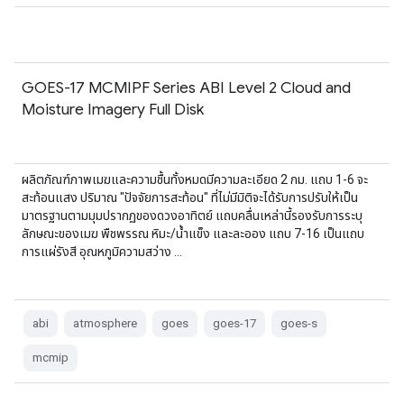
GOES-17 MCMIPF Series ABI Level 2 Cloud and
Moisture Imagery Full Disk
ผลิตภัณฑ์ภาพเมฆและความชื้นทั้งหมดมีความละเอียด 2 กม. แถบ 1-6 จะ
สะท้อนแสง ปริมาณ "ปัจจัยการสะท้อน" ที่ไม่มีมิติจะได้รับการปรับให้เป็น
มาตรฐานตามมุมปรากฏของดวงอาทิตย์ แถบคลื่นเหล่านี้รองรับการระบุ
ลักษณะของเมฆ พืชพรรณ หิมะ/น้ำแข็ง และละออง แถบ 7-16 เป็นแถบ
การแผ่รังสี อุณหภูมิความสว่าง …
abi
atmosphere
goes
goes-17
goes-s
mcmip