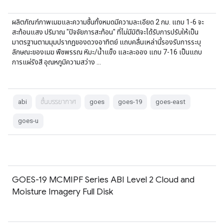
ผลิตภัณฑ์ภาพเมฆและความชื้นทั้งหมดมีความละเอียด 2 กม. แถบ 1-6 จะ
สะท้อนแสง ปริมาณ "ปัจจัยการสะท้อน" ที่ไม่มีมิติจะได้รับการปรับให้เป็น
มาตรฐานตามมุมปรากฏของดวงอาทิตย์ แถบคลื่นเหล่านี้รองรับการระบุ
ลักษณะของเมฆ พืชพรรณ หิมะ/น้ำแข็ง และละออง แถบ 7-16 เป็นแถบ
การแผ่รังสี อุณหภูมิความสว่าง …
abi
ชั้นบรรยากาศ
goes
goes-19
goes-east
goes-u
GOES-19 MCMIPF Series ABI Level 2 Cloud and
Moisture Imagery Full Disk