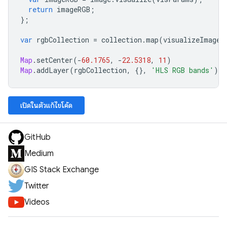
return
imageRGB
;
};
var
rgbCollection
=
collection
.
map
(
visualizeImage
)
Map
.
setCenter
(
-
60.1765
,
-
22.5318
,
11
)
Map
.
addLayer
(
rgbCollection
,
{},
'HLS RGB bands'
);
เปิดในตัวแก้ไขโค้ด
GitHub
Medium
GIS Stack Exchange
Twitter
Videos