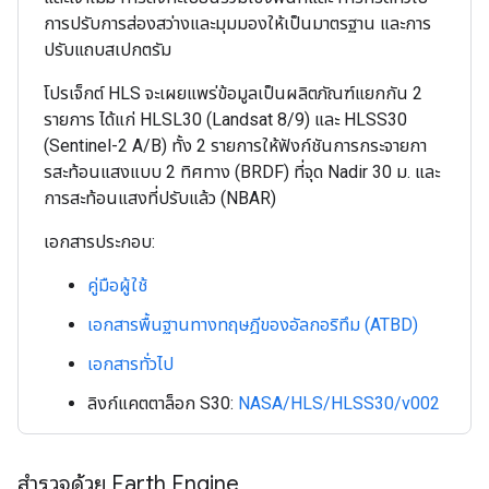
การปรับการส่องสว่างและมุมมองให้เป็นมาตรฐาน และการ
ปรับแถบสเปกตรัม
โปรเจ็กต์ HLS จะเผยแพร่ข้อมูลเป็นผลิตภัณฑ์แยกกัน 2
รายการ ได้แก่ HLSL30 (Landsat 8/9) และ HLSS30
(Sentinel-2 A/B) ทั้ง 2 รายการให้ฟังก์ชันการกระจายกา
รสะท้อนแสงแบบ 2 ทิศทาง (BRDF) ที่จุด Nadir 30 ม. และ
การสะท้อนแสงที่ปรับแล้ว (NBAR)
เอกสารประกอบ:
คู่มือผู้ใช้
เอกสารพื้นฐานทางทฤษฎีของอัลกอริทึม (ATBD)
เอกสารทั่วไป
ลิงก์แคตตาล็อก S30:
NASA/HLS/HLSS30/v002
สำรวจด้วย Earth Engine