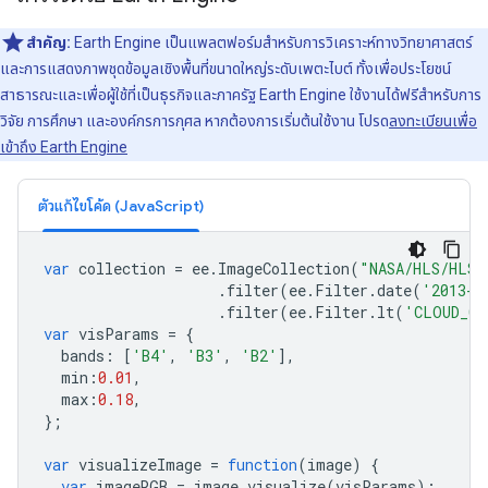
สำคัญ:
Earth Engine เป็นแพลตฟอร์มสําหรับการวิเคราะห์ทางวิทยาศาสตร์
และการแสดงภาพชุดข้อมูลเชิงพื้นที่ขนาดใหญ่ระดับเพตะไบต์ ทั้งเพื่อประโยชน์
สาธารณะและเพื่อผู้ใช้ที่เป็นธุรกิจและภาครัฐ Earth Engine ใช้งานได้ฟรีสำหรับการ
วิจัย การศึกษา และองค์กรการกุศล หากต้องการเริ่มต้นใช้งาน โปรด
ลงทะเบียนเพื่อ
เข้าถึง Earth Engine
ตัวแก้ไขโค้ด (JavaScript)
var
collection
=
ee
.
ImageCollection
(
"NASA/HLS/HLSL
.
filter
(
ee
.
Filter
.
date
(
'2013-0
.
filter
(
ee
.
Filter
.
lt
(
'CLOUD_CO
var
visParams
=
{
bands
:
[
'B4'
,
'B3'
,
'B2'
],
min
:
0.01
,
max
:
0.18
,
};
var
visualizeImage
=
function
(
image
)
{
var
imageRGB
=
image
.
visualize
(
visParams
);