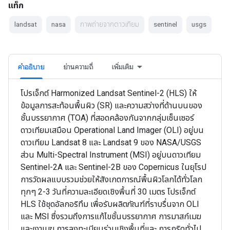
แท็ก
landsat
nasa
ภาพถ่ายจากดาวเทียม
sentinel
usgs
คำอธิบาย
ย่านความถี่
เพิ่มเติม
โปรเจ็กต์ Harmonized Landsat Sentinel-2 (HLS) ให้
ข้อมูลการสะท้อนพื้นผิว (SR) และความสว่างที่ด้านบนของ
ชั้นบรรยากาศ (TOA) ที่สอดคล้องกันจากกลุ่มเซ็นเซอร์
ดาวเทียมเสมือน Operational Land Imager (OLI) อยู่บน
ดาวเทียม Landsat 8 และ Landsat 9 ของ NASA/USGS
ส่วน Multi-Spectral Instrument (MSI) อยู่บนดาวเทียม
Sentinel-2A และ Sentinel-2B ของ Copernicus ในยุโรป
การวัดผลแบบรวมช่วยให้สังเกตการณ์พื้นผิวโลกได้ทั่วโลก
ทุกๆ 2-3 วันที่ความละเอียดเชิงพื้นที่ 30 เมตร โปรเจ็กต์
HLS ใช้ชุดอัลกอริทึม เพื่อรับผลิตภัณฑ์ที่ราบรื่นจาก OLI
และ MSI ซึ่งรวมถึงการแก้ไขชั้นบรรยากาศ การมาสก์เมฆ
และเงาเมฆ การลงทะเบียนร่วมเชิงพื้นที่และ การกริดทั่วไป