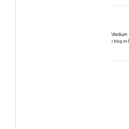
GitHub
Medium
Earth Engine on GitHub
Follow our blog o
เข้าร่วม
Google Developer Program
Google Developer Groups
Google Developer Experts
Accelerators
Google Cloud & NVIDIA