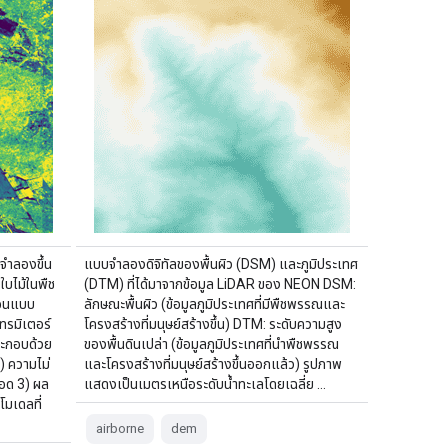
จำลองขึ้น
แบบจำลองดิจิทัลของพื้นผิว (DSM) และภูมิประเทศ
บไม้ในพืช
(DTM) ที่ได้มาจากข้อมูล LiDAR ของ NEON DSM:
้อนแบบ
ลักษณะพื้นผิว (ข้อมูลภูมิประเทศที่มีพืชพรรณและ
ทรมิเตอร์
โครงสร้างที่มนุษย์สร้างขึ้น) DTM: ระดับความสูง
ะกอบด้วย
ของพื้นดินเปล่า (ข้อมูลภูมิประเทศที่นำพืชพรรณ
) ความไม่
และโครงสร้างที่มนุษย์สร้างขึ้นออกแล้ว) รูปภาพ
อด 3) ผล
แสดงเป็นเมตรเหนือระดับน้ำทะเลโดยเฉลี่ย …
มเดลที่
airborne
dem