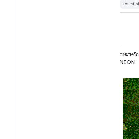
agriculture
highres
imagery
forest-
orthophotos
usda
ภาพจากกล้อง RGB ของ NEON
การสะท้อ
NEON