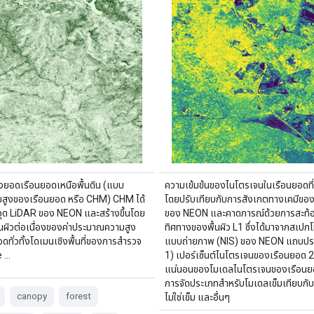
งยอดเรือนยอดเหนือพื้นดิน (แบบ
ความเข้มข้นของไนโตรเจนในเรือนยอดที่
สูงของเรือนยอด หรือ CHM) CHM ได้
โดยปรับเทียบกับการสังเกตทางเคมีของใ
จุด LiDAR ของ NEON และสร้างขึ้นโดย
ของ NEON และคาดการณ์ด้วยการสะท
้นผิวต่อเนื่องของค่าประมาณความสูง
ทิศทางของพื้นผิว L1 ซึ่งได้มาจากสเปกโ
ดทั่วทั้งโดเมนเชิงพื้นที่ของการสำรวจ
แบบถ่ายภาพ (NIS) ของ NEON แถบปร
e …
1) เปอร์เซ็นต์ไนโตรเจนของเรือนยอด 2
แน่นอนของโมเดลไนโตรเจนของเรือนย
การจัดประเภทสำหรับโมเดลเข็มเทียบกับโ
canopy
forest
ไม่ใช่เข็ม และอื่นๆ