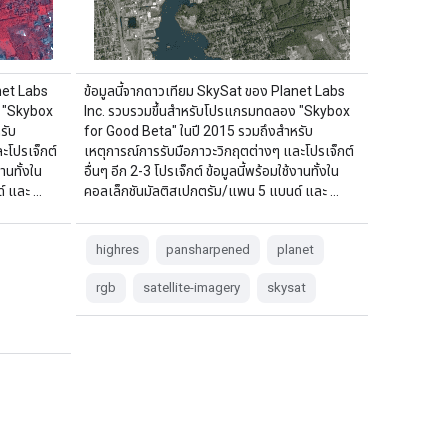
net Labs
ข้อมูลนี้จากดาวเทียม SkySat ของ Planet Labs
ง "Skybox
Inc. รวบรวมขึ้นสำหรับโปรแกรมทดลอง "Skybox
รับ
for Good Beta" ในปี 2015 รวมถึงสำหรับ
ะโปรเจ็กต์
เหตุการณ์การรับมือภาวะวิกฤตต่างๆ และโปรเจ็กต์
งานทั้งใน
อื่นๆ อีก 2-3 โปรเจ็กต์ ข้อมูลนี้พร้อมใช้งานทั้งใน
์ และ …
คอลเล็กชันมัลติสเปกตรัม/แพน 5 แบนด์ และ …
highres
pansharpened
planet
rgb
satellite-imagery
skysat