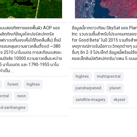
แบบสองทิศทางของพื้นผิว AOP ของ
ข้อมูลนี้จากดาวเทียม SkySat ของ Pla
ลิตภัณฑ์ข้อมูลไฮเปอร์สเปกตรัล
Inc. รวบรวมขึ้นสำหรับโปรแกรมทดลอ
ราเรดที่มองเห็นได้ถึงคลื่นสั้น) ซึ่งมี
for Good Beta" ในปี 2015 รวมถึงสำห
ครอบคลุมความยาวคลื่นตั้งแต่ ~380
เหตุการณ์การรับมือภาวะวิกฤตต่างๆ แล
ึง 2510 นาโนเมตร การสะท้อนแสงจะ
อื่นๆ อีก 2-3 โปรเจ็กต์ ข้อมูลนี้พร้อมใช้
มปัจจัย 10000 ความยาวคลื่นระหว่าง
คอลเล็กชันมัลติสเปกตรัม/แพน 5 แบนด
 นาโนเมตร และ 1790-1955 นาโน
ค่าเป็น …
highres
multispectral
forest
highres
pansharpened
planet
ctral
neon
satellite-imagery
skysat
od-earthengine