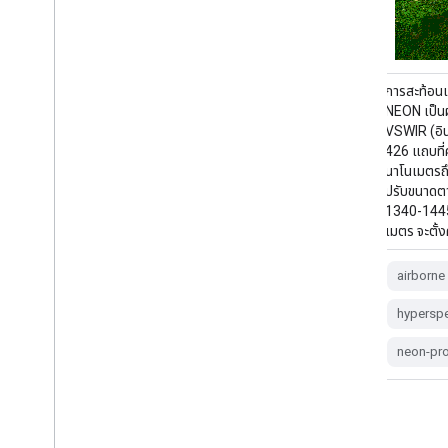
ภาพจากกล้องความละเอียดสูงแบบ Red-Green-
การสะท้อน
Blue (RGB) ที่ผ่านการปรับแก้ภาพให้ตั้งฉากแล้วนำ
NEON เป็นผ
มาต่อกันเป็นภาพโมเสกและส่งออกไปยังตารางเชิง
VSWIR (อินฟ
พื้นที่แบบคงที่และสม่ำเสมอโดยใช้การสุ่มตัวอย่าง
426 แถบที่
ใหม่แบบเพื่อนบ้านที่ใกล้ที่สุด ความละเอียดเชิงพื้นที่
นาโนเมตรถ
คือ 0.1 ม. กล้องดิจิทัลเป็นส่วนหนึ่งของชุดเครื่องมือ
ปรับขนาดตา
บนแพลตฟอร์มการสังเกตการณ์ทางอากาศ
1340-1445
(AOP) ของ NEON ซึ่งรวมถึง …
เมตร จะตั้ง
airborne
forest
highres
neon
airborne
neon-prod-earthengine
orthophoto
hyperspe
neon-pr