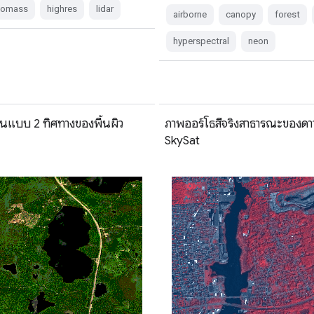
biomass
highres
lidar
airborne
canopy
forest
hyperspectral
neon
นแบบ 2 ทิศทางของพื้นผิว
ภาพออร์โธสีจริงสาธารณะของดา
SkySat