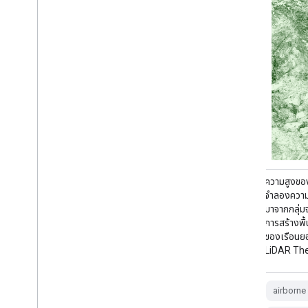
โปรแกรมภาพถ่ายทางอากาศแห่งชาติเพื่อ
ความสูงขอ
การเกษตร (National Agriculture Imagery
จำลองความ
Program หรือ NAIP) จะจัดหาภาพถ่ายทางอากาศ
มาจากกลุ่ม
ในช่วงฤดูเพาะปลูกในสหรัฐอเมริกาภาคพื้นทวีป โดย
การสร้างพื
จะมีการทำสัญญาโครงการ NAIP ในแต่ละปีตามงบ
ของเรือนยอ
ประมาณที่มีและวงจรการจัดหาภาพ ตั้งแต่ปี 2003
LiDAR Th
เป็นต้นมา NAIP ได้รับการจัดซื้อตามรอบ 5 ปี ปี
2008 เป็นปีที่ …
airborne