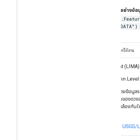
ตัวอย่างข้อ
ee.Featur
TADATA"
คำอธิบาย
สคีมาของตาราง
ข้อกำหนดในการใช้งาน
ภาพโมเสกของทวีปแอนตาร์กติกาจาก Landsat (LIMA) เป
ฉาก Landsat ที่ประมวลผลแล้ว (16 บิต) คือฉาก Leve
ฉาก Landsat แต่ละฉากได้รับการประมวลผลด้วยข้อมูลระ
ทำให้ดูเหมือนดวงอาทิตย์กำลังตก เนื่องจากมุมของดวงอาทิต
สว่างและมืด มุมของดวงอาทิตย์และเงาไม่สอดคล้องกันในฉา
มืดกว่า
ตารางนี้มีข้อมูลเมตาสำหรับคอลเล็กชันรูปภาพ
USGS/L