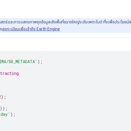
์และการแสดงภาพชุดข้อมูลเชิงพื้นที่ขนาดใหญ่ระดับเพตะไบต์ ทั้งเพื่อประโยชน์สาธา
รด
ลงทะเบียนเพื่อเข้าถึง Earth Engine
IMA/SR_METADATA'
);
tracting
2
);
));
'day'
);