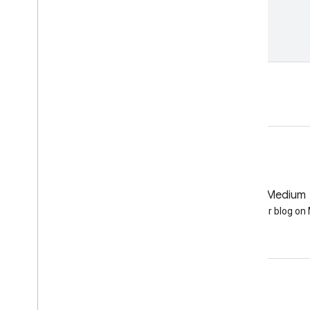
reduced_ages
,
reduced_ages_vis
,
'Acquisition Age'
);
เปิดในตัวแก้ไขโค้ด
GitHub
Medium
Earth Engine on GitHub
Follow our blog o
เข้าร่วม
Google Developer Program