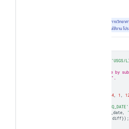
สำรวจด้วย Earth Engine
สำคัญ:
Earth Engine เป็นแพลตฟอร์มสําหรับการวิเคราะห์ทางวิทยาศาสตร
สำหรับการวิจัย การศึกษา และองค์กรการกุศล หากต้องการเริ่มต้นใช้งาน โป
ตัวแก้ไขโค้ด (JavaScript)
var
dataset
=
ee
.
FeatureCollection
(
'USGS/L
// Calculate the age of each feature by sub
// the acquisition date from "today".
var
feature_ages
=
dataset
.
map
(
function
(
feature
)
{
var
today
=
ee
.
Date
.
fromYMD
(
2024
,
1
,
1
var
acq_date
=
ee
.
Date
.
parse
(
'yyyy-MM-dd'
,
feature
.
get
(
'ACQ_DATE'
var
diff
=
today
.
difference
(
acq_date
,
return
feature
.
set
({
'ACQ_AGE'
:
diff
});
}