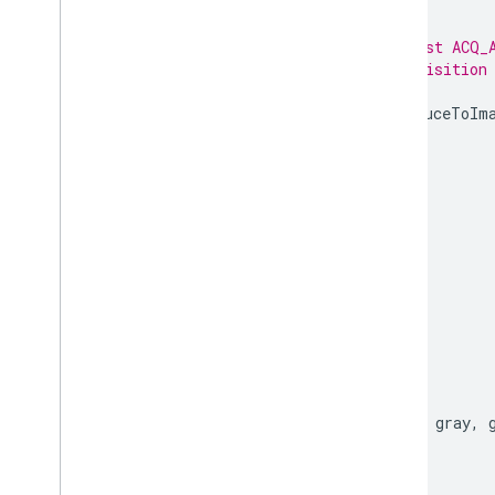
);
// Reduce by calculating the smallest ACQ_
// which gives the most recent acquisition
// that area.
var
reduced_ages
=
feature_ages
.
reduceToIm
properties
:
[
'ACQ_AGE'
],
reducer
:
ee
.
Reducer
.
min
()
});
var
reduced_ages_vis
=
{
min
:
6000
,
max
:
9000
,
palette
:
[
'00ff00'
,
'ff0000'
],
};
var
lon
=
-
43.6
;
var
lat
=
-
74.2
;
var
gray
=
150
;
var
background
=
ee
.
Image
.
rgb
(
gray
,
gray
,
Map
.
setCenter
(
lon
,
lat
,
2
);
Map
.
addLayer
(