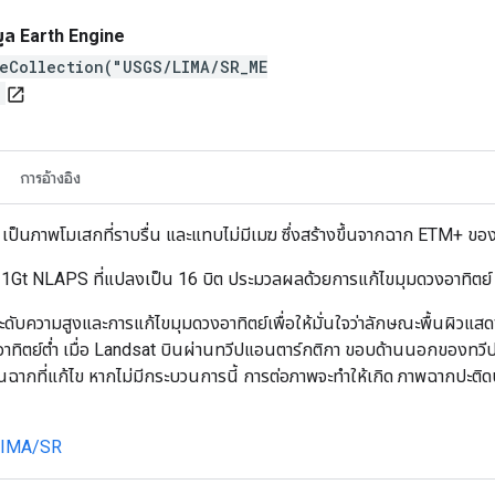
มูล Earth Engine
eCollection("USGS/LIMA/SR_ME
)
open_in_new
การอ้างอิง
็นภาพโมเสกที่ราบรื่น และแทบไม่มีเมฆ ซึ่งสร้างขึ้นจากฉาก ETM+ ของ
l 1Gt NLAPS ที่แปลงเป็น 16 บิต ประมวลผลด้วยการแก้ไขมุมดวงอาทิตย์
ดับความสูงและการแก้ไขมุมดวงอาทิตย์เพื่อให้มั่นใจว่าลักษณะพื้นผิวแส
ย์ต่ำ เมื่อ Landsat บินผ่านทวีปแอนตาร์กติกา ขอบด้านนอกของทวีปจึงสว่างก
กที่แก้ไข หากไม่มีกระบวนการนี้ การต่อภาพจะทำให้เกิด ภาพฉากปะติดปะต่
IMA/SR