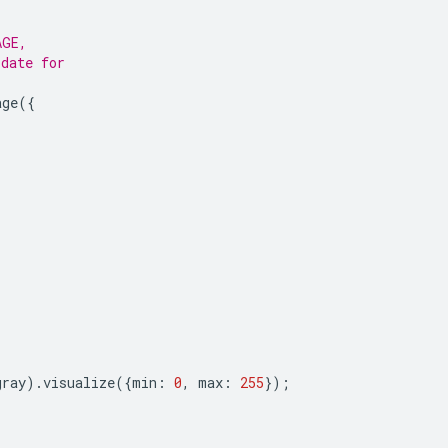
AGE,
 date for
age
({
gray
).
visualize
({
min
:
0
,
max
:
255
});