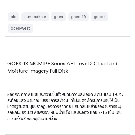
abi
atmosphere
goes
goes-18
goes-t
goes-west
GOES-18 MCMIPF Series ABI Level 2 Cloud and
Moisture Imagery Full Disk
ผลิตภัณฑ์ภาพเมฆและความชื้นทั้งหมดมีความละเอียด 2 กม. แถบ 1-6 จะ
สะท้อนแสง ปริมาณ "ปัจจัยการสะท้อน" ที่ไม่มีมิติจะได้รับการปรับให้เป็น
มาตรฐานตามมุมปรากฏของดวงอาทิตย์ แถบคลื่นเหล่านี้รองรับการระบุ
ลักษณะของเมฆ พืชพรรณ หิมะ/น้ำแข็ง และละออง แถบ 7-16 เป็นแถบ
การแผ่รังสี อุณหภูมิความสว่าง …