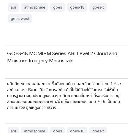
abi
atmosphere
goes
goes-18
goes-t
goes-west
GOES-18 MCMIPM Series ABI Level 2 Cloud and
Moisture Imagery Mesoscale
ผลิตภัณฑ์ภาพเมฆและความชื้นทั้งหมดมีความละเอียด 2 กม. แถบ 1-6 จะ
สะท้อนแสง ปริมาณ "ปัจจัยการสะท้อน" ที่ไม่มีมิติจะได้รับการปรับให้เป็น
มาตรฐานตามมุมปรากฏของดวงอาทิตย์ แถบคลื่นเหล่านี้รองรับการระบุ
ลักษณะของเมฆ พืชพรรณ หิมะ/น้ำแข็ง และละออง แถบ 7-16 เป็นแถบ
การแผ่รังสี อุณหภูมิความสว่าง …
abi
atmosphere
goes
goes-18
goes-t