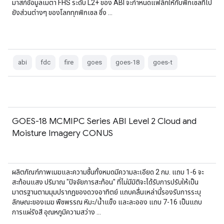
มาสก์ข้อมูลเมตา FHS ระดับ L2+ ของ ABI จะกำหนดแฟล็กให้กับพิกเซลที่ไป
ยังส่วนต่างๆ ของโลกทุกพิกเซล ซึ่ง …
abi
fdc
fire
goes
goes-18
goes-t
GOES-18 MCMIPC Series ABI Level 2 Cloud and
Moisture Imagery CONUS
ผลิตภัณฑ์ภาพเมฆและความชื้นทั้งหมดมีความละเอียด 2 กม. แถบ 1-6 จะ
สะท้อนแสง ปริมาณ "ปัจจัยการสะท้อน" ที่ไม่มีมิติจะได้รับการปรับให้เป็น
มาตรฐานตามมุมปรากฏของดวงอาทิตย์ แถบคลื่นเหล่านี้รองรับการระบุ
ลักษณะของเมฆ พืชพรรณ หิมะ/น้ำแข็ง และละออง แถบ 7-16 เป็นแถบ
การแผ่รังสี อุณหภูมิความสว่าง …