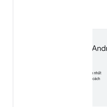
Ý định cho mọi ứng dụng And
1. Ý định phổ biến
Cho phép người dùng truy cập các tính năng phổ biến nhất
của ứng dụng, chẳng hạn như Mở và Tìm kiếm, bằng cách
sử dụng lệnh thoại đơn giản.
Tìm hiểu thêm