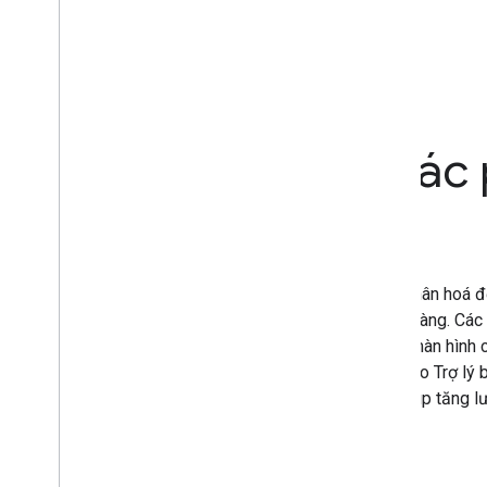
Dành cho nhà phát triển Android
Hiển thị các thao tác
bằng Phím tắt
Giúp người dùng tạo lối tắt cho ứng dụng được cá nhân hoá để
thích và thường xuyên một cách nhanh chóng và dễ dàng. Các l
và giữ biểu tượng ứng dụng, sau đó kéo lối tắt vào màn hình 
trình chạy lối tắt. Với Trợ lý Google, bạn có thể gọi cho Trợ lý
có thể đề xuất lối tắt liên quan cho người dùng và giúp tăng 
dụng của bạn.