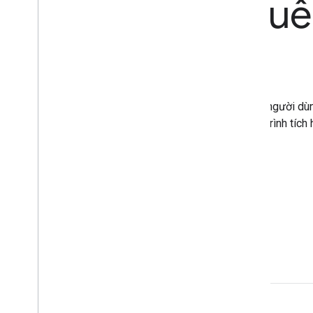
của bạn, đã khuế
giọng nói
Giảm bớt những bước phiền hà bằng cách cho phép người dùn
chóng sử dụng chức năng chính của ứng dụng. Quá trình tích 
ngày và sẽ có sẵn cho tất cả ứng dụng Android.
Bắt đầu