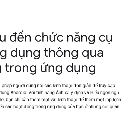
âu đến chức năng cụ
ng dụng thông qua
 trong ứng dụng
phép người dùng nói các lệnh thoại đơn giản để truy cập
ụng Android. Với tính năng Ánh xạ ý định và Hiểu ngôn ngữ
le, bạn chỉ cần thêm một vài lệnh thoại để thêm một lớp lệnh
ến các hoạt động trong ứng dụng của bạn ở những nơi quan