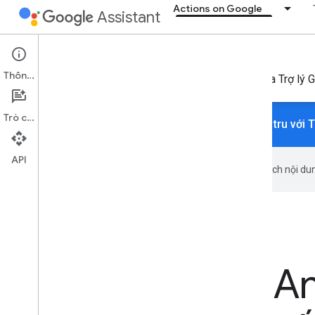
Actions on Google
Assistant
App Actions
Thông tin
Khởi chạy và liên kết sâu trong ứng dụng Android qua Trợ lý 
Trò chuyện
Bạn muốn ứng dụng Android hoạt động trơn tru với T
API
Google sử dụng công nghệ AI để dịch nội dun
Các ứng dụng An