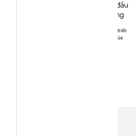
Các nhà phát triển Android hàng đầu
sử dụng Hành động trong ứng dụng
Khám phá những nhà phát triển Android hàng đầu đã triển
khai Hành động trong ứng dụng trên
thư mục Trợ lý
của
chúng tôi.
Tin tức và tài nguyên