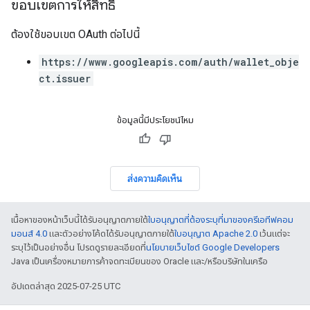
ขอบเขตการให้สิทธิ์
ต้องใช้ขอบเขต OAuth ต่อไปนี้
https://www.googleapis.com/auth/wallet_obje
ct.issuer
ข้อมูลนี้มีประโยชน์ไหม
ส่งความคิดเห็น
เนื้อหาของหน้าเว็บนี้ได้รับอนุญาตภายใต้
ใบอนุญาตที่ต้องระบุที่มาของครีเอทีฟคอม
มอนส์ 4.0
และตัวอย่างโค้ดได้รับอนุญาตภายใต้
ใบอนุญาต Apache 2.0
เว้นแต่จะ
ระบุไว้เป็นอย่างอื่น โปรดดูรายละเอียดที่
นโยบายเว็บไซต์ Google Developers
Java เป็นเครื่องหมายการค้าจดทะเบียนของ Oracle และ/หรือบริษัทในเครือ
อัปเดตล่าสุด 2025-07-25 UTC