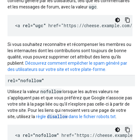
contenu généré par les utilisateurs, tels que les commentaires
ugc
et les messages de forum, avec la valeur
.
<a 
rel="ugc"
 href="https://cheese.example.com/App
Si vous souhaitez reconnaître et récompenser les membres ou
les internautes dont les contributions sont toujours de bonne
qualité, vous pouvez supprimer cet attribut des liens qu'ils
publient.
Découvrez comment empêcher le spam généré par
des utilisateurs sur votre site et votre plate-forme.
rel="nofollow"
nofollow
Utilisez la valeur
lorsque les autres valeurs ne
s'appliquent pas et que vous préférez que Google n'associe pas
votre site à la page liée ou qu'il n'explore pas celle-ci à partir de
votre site. Pour les liens qui renvoient vers une page de votre
disallow
site, utilisez la
règle
dans le fichier robots.txt
.
<a 
rel="nofollow"
 href="https://cheese.example.co