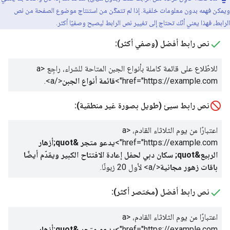
ويمكن فهمه بدون معلومات خلفية. إذا لم تتمكّن من استنتاج موضوع الصفحة من نص
الرابط، فهذا يعني أنّك تحتاج إلى تغيير نص الرابط ليصبح وصفيًا أكثر.
نص رابط أفضل (وصفي أكثر):
للاطّلاع على قائمة كاملة بأنواع الجبن المتاحة للشراء، راجِع
<a
href="https://example.com">
قائمة أنواع الجبن
</a>
.
نص رابط سيئ (طويل بصورة غير منطقية):
اعتبارًا من يوم الثلاثاء القادم،
<a
href="https://example.com">
يدعو متجر &quot;أزهار
الربيع&quot; سكان دبي لحفل إعادة الافتتاح الكبير ويقدّم أيضًا
باقات زهور مجانية
</a>
لأول 20 زبونًا.
نص رابط أفضل (مختصر أكثر):
اعتبارًا من يوم الثلاثاء القادم،
<a
href="https://example.com">
يدعو متجر &quot;أزهار