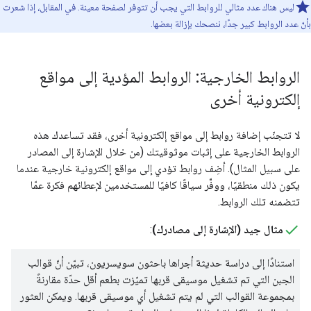
ليس هناك عدد مثالي للروابط التي يجب أن تتوفر لصفحة معينة. في المقابل، إذا شعرت
بأنّ عدد الروابط كبير جدًا، ننصحك بإزالة بعضها.
الروابط الخارجية: الروابط المؤدية إلى مواقع
إلكترونية أخرى
لا تتجنّب إضافة روابط إلى مواقع إلكترونية أخرى، فقد تساعدك هذه
الروابط الخارجية على إثبات موثوقيتك (من خلال الإشارة إلى المصادر
على سبيل المثال). أضِف روابط تؤدي إلى مواقع إلكترونية خارجية عندما
يكون ذلك منطقيًا، ووفِّر سياقًا كافيًا للمستخدمين لإعطائهم فكرة عمّا
تتضمنه تلك الروابط.
مثال جيد (الإشارة إلى مصادرك)
:
استنادًا إلى دراسة حديثة أجراها باحثون سويسريون، تبيّن أنّ قوالب
الجبن التي تم تشغيل موسيقى قربها تميّزت بطعم أقل حدّة مقارنةً
بمجموعة القوالب التي لم يتم تشغيل أي موسيقى قربها. ويمكن العثور