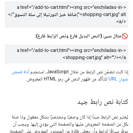
<a href="/add-to-cart.html"><img src="enchiladas-in-
shopping-cart.jpg" alt="
إضافة خبز التورتيلا إلى سلة التسوق
"/>
</a>
مثال سيئ (النص البديل فارغ ونص الرابط فارغ):
<a href="/add-to-cart.html"><img src="enchiladas-in-
shopping-cart.jpg" alt=""/></a>
إذا كنت تضمّن نص الرابط من خلال JavaScript، استخدِم
أداة فحص
عنوان URL
للتأكّد من ظهور النص في رمز HTML المعروض.
كتابة نص رابط جيد
يُعتبر نص الرابط جيدًا إذا كان وصفيًا ومختصرًا بشكل معقول وذا صلة
بكل من الصفحة المعروض عليها والصفحة التي يؤدي إليها. ويجب أن
يوفّر سياقًا للرابط وأن يعطي فكرة عن المحتوى المعروض على الصفحة.