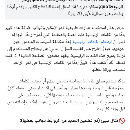
الربيع&quot; سكان دبي
</a>
لحفل إعادة الافتتاح الكبير ويقدّم أيضًا
باقات زهور مجانية لأول 20 زبونًا.
احرص على استخدام عبارات طبيعية قدر الإمكان وتجنَّب إضافة عدد كبير
جدًا من الكلمات الرئيسية ذات الصلة بالصفحة التي تُدرج رابطًا إليها (لا
تنسَ أنّ
ازدحام الكلمات الرئيسية
يُعدّ مخالفة لسياسات المحتوى غير
المرغوب فيه). اطرح على نفسك السؤال التالي: هل يحتاج المستخدم إلى
قراءة جميع هذه الكلمات الرئيسية ليفهم مضمون الصفحة التالية؟ إذا كنت
تعتقد أنّك أضفت عددًا كبيرًا جدًا من الكلمات الرئيسية في نص الرابط،
ننصحك بإزالة بعضها.
تذكَّر تقديم سياق للروابط الخاصة بك: من المهم أن تختار الكلمات
المدرَجة قبل الروابط وبعدها بعناية وتأخذ في الاعتبار معنى الجملة ككلّ.
تجنَّب وضع سلسلة من الروابط بجانب بعضها لأنّ ذلك يصعّب على
المستخدمين التمييز بين الروابط المختلفة، ولن يعود بإمكانك إضافة نص
قبل وبعد كلّ رابط.
مثال سيئ (تم تضمين العديد من الروابط بجانب بعضها):