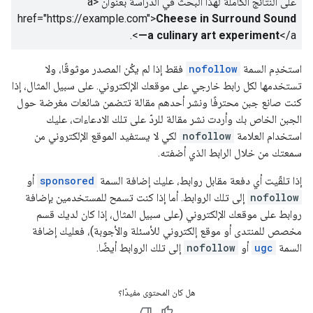
على النتائج الكاملة لهذا البحث في الدراسة بعنوان
<a
href="https://example.com">
Cheese in Surround Sound
.
—a culinary art experiment
</a>
استخدِم السمة
nofollow
فقط إذا لم يكُن المصدر موثوقًا، ولا
تستخدمها لكل رابط خارجي على موقعك الإلكتروني. على سبيل المثال، إذا
كنت صانع جبن محترفًا ونشر أحدهم مقالة تتضمن شائعات مغرضة حول
الجبن الخاص بك وأردت نشر مقالة للردّ على تلك الادعاءات، عليك
استخدام العلامة
nofollow
لكي لا يستفيد الموقع الإلكتروني من
سمعتك من خلال الرابط الذي أضفته.
إذا تلقّيت أي دفعة مقابل روابط، عليك إضافة السمة
sponsored
أو
nofollow
إلى تلك الروابط. أما إذا كنت تسمح للمستخدمين بإضافة
روابط على موقعك الإلكتروني (على سبيل المثال، إذا كان لديك قسم
مخصص للمنتدى أو موقع إلكتروني للأسئلة والأجوبة)، فعليك إضافة
السمة
ugc
أو
nofollow
إلى تلك الروابط أيضًا.
هل كان المحتوى مفيدًا؟