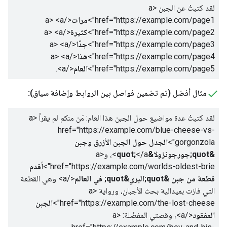
لقد كتبتُ عن الجبن
<a
href="https://example.com/page1">
مرات
</a>
<a
href="https://example.com/page2">
كثيرة
</a>
<a
href="https://example.com/page3">
جدًا
</a>
<a
href="https://example.com/page4">
هذا
</a>
<a
href="https://example.com/page5">
العام
</a>
.
مثال أفضل (تم تضمين فواصل بين الروابط وإضافة سياق):
لقد كتبتُ عدة مواضيع حول الجبن هذا العام: مَن منكم لم يقرأ
<a
href="https://example.com/blue-cheese-vs-
gorgonzola">
الجدل حول الجبن الأزرق وجبن
&quot;جورجونزولا&quot;
</a>
، و
<a
href="https://example.com/worlds-oldest-brie">
أقدم
قطعة من جبن &quot;البري&quot; في العالم
</a>
وهي القطعة
التي فازت بميدالية بحث الأجبان، ورواية
<a
href="https://example.com/the-lost-cheese">
الجبن
المفقود
</a>
، وقصتي المفضّلة:
<a