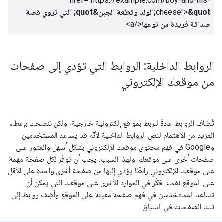
href="https://example.com/boy-and-his-
cheese">
&quot;الولد وقطعة الجبن&quot; التي تروي قصة
صداقة فريدة من نوعها
</a>
.
الروابط الداخلية: الروابط التي تؤدي إلى صفحات
من موقعك الإلكتروني
تُضاف الروابط عادةً للربط بمواقع إلكترونية خارجية، ولكن ننصحك بإعطاء
المزيد من الاهتمام لنص الروابط الداخلية لأنّه قد يساعد المستخدمين
وGoogle في فهم محتوى موقعك الإلكتروني بشكل أسهل والعثور على
صفحات أخرى على موقعك. ولهذا السبب، يجب أن توفّر لكل صفحة مهمة
على موقعك الإلكتروني رابطًا يؤدي إليها من صفحة أخرى واحدة على الأقل
على الموقع نفسه. فكِّر في الموارد الأخرى على موقعك التي يمكن أن
تساعد المستخدمين في فهم صفحة معينة على الموقع وأضِف روابط إلى
تلك الصفحات في السياق.