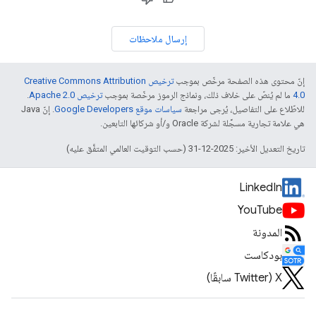
إرسال ملاحظات
إنّ محتوى هذه الصفحة مرخّص بموجب
ترخيص Creative Commons Attribution
4.0‏
ما لم يُنصّ على خلاف ذلك، ونماذج الرموز مرخّصة بموجب
ترخيص Apache 2.0‏
.
للاطّلاع على التفاصيل، يُرجى مراجعة
سياسات موقع Google Developers‏
. إنّ Java
هي علامة تجارية مسجَّلة لشركة Oracle و/أو شركائها التابعين.
تاريخ التعديل الأخير: 2025-12-31 (حسب التوقيت العالمي المتفَّق عليه)
LinkedIn
YouTube
المدونة
بودكاست
‫X ‏(Twitter سابقًا)