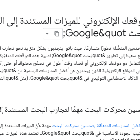
ك الإلكتروني للميزات المستندة إلى ال
مين المفضَّلة تطورًا متسارعًا، حيث باتوا ينجذبون بشكل متزايد نحو تجارب 
التي يبحثون عنها. مع سعينا إلى تطوير &quot;بحث 
التفاعل مع موقعك الإلكتروني أو قضاء وقت أطول في تصفّح محتواك أو حتى إكما
ين محركات البحث مهمًا لتجارب البحث المستندة إلى
فضل الممارسات المتعلّقة بتحسين محركات البحث
تعتمد على أنظمة ترتيب الجودة الأساسية ف