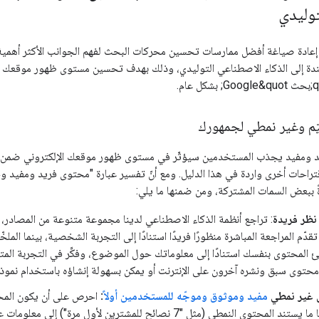
وليدي
 إعادة صياغة أفضل ممارسات تحسين محركات البحث لفهم الجوانب الأكثر أهمية 
دة إلى الذكاء الاصطناعي التوليدي، وذلك بهدف تحسين مستوى ظهور موقعك الإ
ّم وغير نمطي لجمهورك
يد ومفيد يجذب المستخدمين سيؤثّر في مستوى ظهور موقعك الإلكتروني ضمن نتا
قتراحات أخرى واردة في هذا الدليل. ومع أنّ تفسير عبارة "محتوى فريد ومفيد و
ةً ببعض السمات المشتركة، ومن ضمنها ما يلي:
نظر فريدة
: تراجع أنظمة الذكاء الاصطناعي لدينا مجموعة متنوعة من المصادر، 
تقدّم المراجعة المباشرة منظورًا فريدًا استنادًا إلى التجربة الشخصية، بينما ا
ئ المحتوى بنفسك استنادًا إلى معلوماتك حول الموضوع، وفكِّر في التجربة المت
محتوى سبق ونشره آخرون على الإنترنت أو يمكن بسهولة إنشاؤه باستخدام نموذ
 غير نمطي
مفيد وموثوق وموجّه للمستخدمين أولاً
:
احرص على أن يكون المحتو
جمهورك. غالبًا ما يستند المحتوى النمطي (مثل "7 نصائح للمشترين 