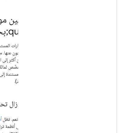
متوافقًا مع محرّكات البحث
دليل المطوّرين حول "بحث Google"
تحسين موقع
هل أنت بحاجة إلى خبير في تحسين محركات
البحث؟
&quot;بحث Google&quot;
إرشادات حول أدوات ونصائح لتحسين
محركات البحث تابعة لجهات خارجية
تشهد خيارات المستخد
الزحف والفهرسة
قد يميلون أكثر إلى 
الترتيب وشكل الظهور في البحث
رصد الأخطاء وتصحيحها
AI&quot;).
دلائل متعلّقة بموقع إلكتروني محدّد
هل ما زال تحس
باختصار، نعم. تظل
أ