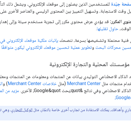
فحة جيّدة
للمستخدمين الذين يصلون إلى موقعك الإلكتروني، ويشمل ذلك التأكّ
يل وقت الاستجابة، وتسهيل التمييز بين المحتوى الرئيسي والعناصر الأخرى على
توى المكرر:
الوقت،
حاوِل تقليلها
.
 فنية محتملة وتشخيصها بسرعة، ننصحك
بإثبات ملكية موقعك الإلكتروني في Search Console
تحسين محركات البحث
و
تطوير عملية تحسين موقعك الإلكتروني ليكون متوافقًا 
سستك المحلية والتجارة الإلكترونية
 الذكاء الاصطناعي التوليدي بيانات عن المنتجات ومعلومات عن المنتجات ومعلوم
خدام منتجات مثل
Merchant Center
(مثل
خلاصات Merchant Center
) و
ال
طناعي وفي نتائج &quot;بحث Google&quot; الأخرى.
مزيد من ال
تجاري وأهدافك، يمكنك الاستفادة من تجارب أخرى خاصة بالتجّار، مثل
الوكيل التجاري