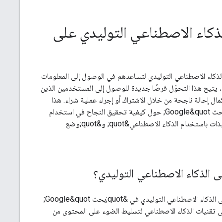
ذكاء الاصطناعي التوليدي على
الذكاء الاصطناعي التوليدي لتساعدهم في الوصول إلى المعلومات
Google&quot; لتلبية هذه التوقّعات المتغيّرة، يتيح هذا التحوّل فرصًا جديدة للوصول إلى المستخدمين الذين
ل إحالة ناجحة من خلال الاشتراك أو إجراء عملية شراء. هذا
الدليل مخصّص لمالكي المواقع الإلكترونية الذين يبحثون عن أفضل الممارسات الرسمية من &quot;بحث Google&quot; حول كيفية تحقيق النجاح في استخدام
الميزات المستندة إلى الذكاء الاصطناعي التوليدي في &quot;بحث Google&quot; (مثل &quot;النبذات باستخدام الذكاء الاصطناعي&quot; و&quot;وضع
 الذكاء الاصطناعي التوليدي؟
مهمة لأنّ الميزات المستندة إلى الذكاء الاصطناعي التوليدي في &quot;بحث Google&quot;
ي &quot;بحث Google&quot;. تعتمد هذه الميزات على تقنيات الذكاء الاصطناعي لتسليط الضوء على المحتوى من