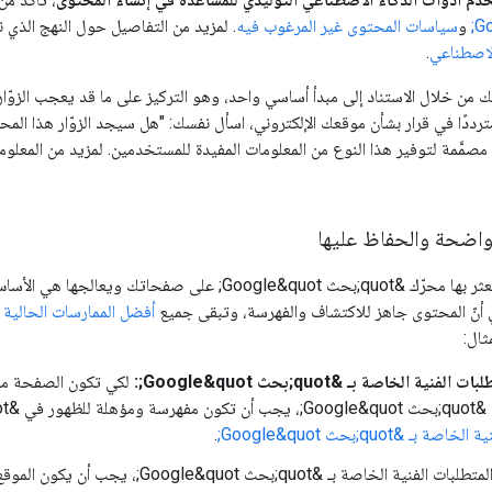
Go
و
سياسات المحتوى غير المرغوب فيه
. لمزيد من التفاصيل حول النهج الذي نت
الاصطناعي
.
من خلال الاستناد إلى مبدأ أساسي واحد، وهو التركيز على ما قد يعجب الزوّار
مترددًا في قرار بشأن موقعك الإلكتروني، اسأل نفسك: "هل سيجد الزوّار هذا المحت
 مصمَّمة لتوفير هذا النوع من المعلومات المفيدة للمستخدمين. لمزيد من المعلوما
 واضحة والحفاظ عليها
تبقى الطريقة التي يعثر بها محرّك &quot;بحث gle&quot
أنّ المحتوى جاهز للاكتشاف والفهرسة، وتبقى جميع
أفضل الممارسات الحالية 
ثال:
فنية الخاصة بـ &quot;بحث Google&quot;:
لكي تكون الصفحة مؤهل
 مع مقتطف، ومستوفية
 بـ &quot;بحث Google&quot;
.
الخاصة بـ &quot;بحث Google&quot;، يجب أن يكون الموقع الإلكتروني