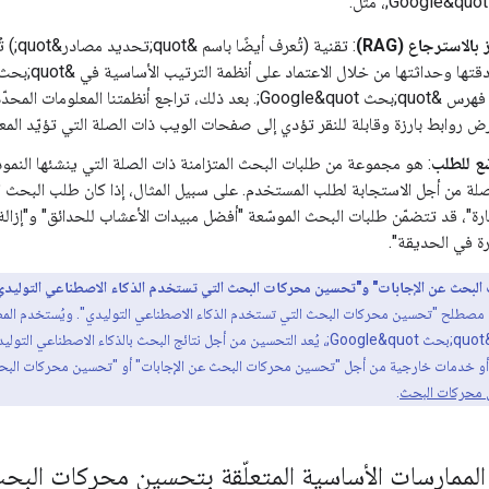
بالاسترجاع (RAG)
: تقني
والحديثة من فهرس &quot;بحث Google&quot;. بعد ذلك، تراجع أ
ض روابط بارزة وقابلة للنقر تؤدي إلى صفحات الويب ذات الصلة التي تؤيّد المعلو
ّع للطلب
: هو مجموعة من طلبات البحث المتزامنة ذات الصلة التي ينشئها النم
لة من أجل الاستجابة لطلب المستخدم. على سبيل المثال، إذا كان طلب البحث 
رة"، قد تتضمّن طلبات البحث الموسّعة "أفضل مبيدات الأعشاب للحدائق" و"إزالة 
ة في الحديقة".
لبحث عن الإجابات" و"تحسين محركات البحث التي تستخدم الذكاء الاصطناعي التوليدي
 يشير الاختصار "GEO" إلى مصطلح "تحسين محركات البحث التي تستخدم الذكاء الاصطناعي التوليدي". و
بالذكاء الاصطناعي. من منظور &quot;بحث Google&quot;، يُعد التحسين من أجل نتائج ا
ح أو خدمات خارجية من أجل "تحسين محركات البحث عن الإجابات" أو "تحسين محركات البح
ن محركات البحث
.
لممارسات الأساسية المتعلّقة بتحسين محركات البحث