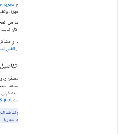
قدِّم
تجربة ص
الأجهزة، وتقل
الحدّ من المح
إذا كان لديك 
لاستكشاف أي مشاكل
على
الدليل الفني ل
تحسين تفاصيل مؤ
يمكن أن تتضمّن ردود
يمكن أن يساعد است
الردود المستندة إلى الذكاء الاص
&quot;بحث Google&quot;
استنادًا إلى نوع نشاطك ال
محادثات مع علامتك التجارية.