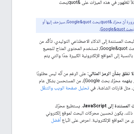
ليكون مؤهلاً للظهور في هذه الميزات على &quot;بحث
إذا كانت الصفحة تستوفي جميع المتطلبات وتتّبع أفضل الممارسات وتلتزم بالسياسات، لا يعني ذلك بالضرورة أنّ محرّك &quot;بحث Google&quot; سيزحف إليها أو
حث المستندة إلى الذكاء الاصطناعي التوليدي، تأكَّد من
أنّ المحتوى الخاص بك يمكن الزحف إليه، لأنّ نماذج الذكاء الاصطناعي التوليدي في &quot;بحث Google&quot; تستخدم المحتوى المتاح للجميع
سبة إلى المواقع الإلكترونية الكبيرة جدًا والتي يتم
على الرغم من أنّه ليس مطلوبًا
استخدام ترميز HTML دلالي مثالي (فالويب بشكل عام ليس ترميز HTML صالحًا، ويمكن أن يفهمه محرّك بحث Google)، من المستحسن بشكل عام
تحليل صفحة الويب والتنقّل
. يستطيع محرّك
ن JavaScript طالما أنّه غير محظور. مع ذلك، يكون تحسين محركات البحث لموقع إلكتروني
أفضل