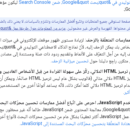
Google&quot; ضمن Search Console
Go
ض محتواها. الفهرسة والعرض غير مضمونَين.
مزيد من المعلومات حول طريقة عمل &quot;بحث Google&quot;
لممارسات المتعلّقة بالزحف
: لزيادة مستوى ظهور موقعك الإلكتروني في ميزات الب
 إليه من أجل التعرّف على الأنماط وتقديم ردود ذات صلة ومستندة إلى مصادر. بالن
متكرر، راجِع دليلنا حول
تحسين ميزانية الزحف
.
اص العاديين ولا تقلق بشأن الرمز المثالي:
نواعًا أخرى من المستخدمين، مثل قارئات الشاشة، في
كبر
.
حث المستندة إلى JavaScript
&quot;بحث Google&quot; معالجة المحتوى ضم
لمواقع الإلكترونية. احرص على اتّباع
ادة المتعلّقة بتحسين محرّكات البحث المستندة إلى JavaScript
.