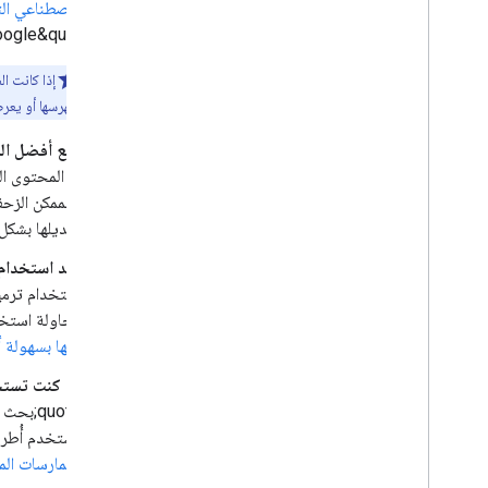
الاصطناعي التوليدي في &quot;بحث 
ogle&quot;.
يفهرسها أو يعر
اتّبِع أفضل ا
والممكن الزحف
تعديلها بشكل 
عند استخدام ترميز HTML الدلالي، ركِّز على سهولة القراءة من قِبل الأشخ
محاولة استخدام ترميز HTML دلالي كلما أمكن ذلك، لأنّه يساعد أ
فيها بسهولة أ
إذا كنت تستخدم JavaScript، احرص على اتّباع أفضل ممارسات تحسين محرّكات الب
يستخدم أُطر عمل JavaScript أكثر تعقيدًا بشكل عام من تحسين محركات البحث لأنواع أخرى من ا
الممارسات المعت