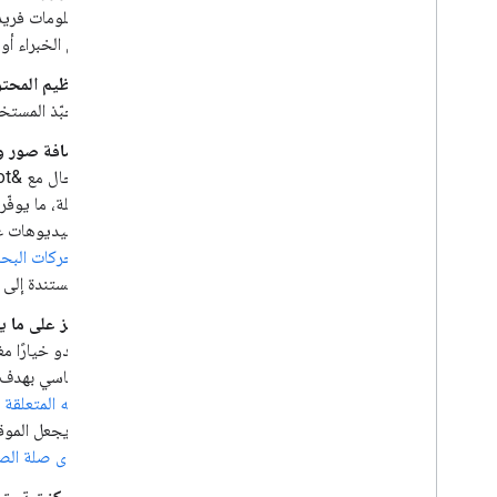
معلومات فريدة
من الخبراء أو
تنظيم المحتو
يحبّذ المستخ
إضافة صور و
صلة، ما يوفّ
وفيديوهات عال
محركات البح
المستندة إلى 
ركِّز على ما 
يبدو خيارًا م
أساسي بهدف التلاعب 
فيه المتعلقة 
لا يجعل الموقع الإلك
مدى صلة الص
إذا كنت تستخ