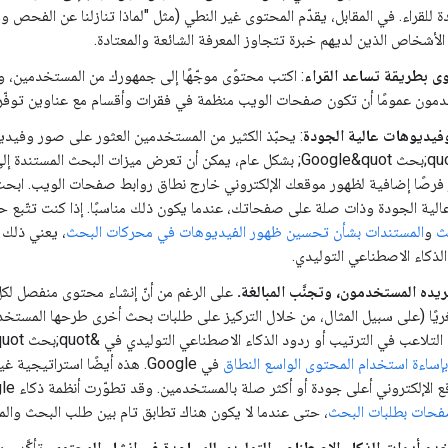
 للقراء. في المقابل، يقدّم المحتوى غير النطي (مثل "لماذا تنازلنا عن الفحص 
 الأشخاص الذين لديهم خبرة تتجاوز المعرفة الشائعة والمعتادة.
ى بطريقة تساعد القراء
: اكتب محتوًى موجّهًا إلى جمهورك من المستخدمين، 
دمون عمومًا أن تكون صفحات الويب منظمة في فقرات وأقسام مع عناوين توفّر
فيديوهات عالية الجودة
: يحبّذ الكثير من المستخدمين العثور على صور وفيدي
الحال مع &quot;بحث Google&quot; بشكل عام، يمكن أن تعرض ميزات الب
ر فرصًا إضافية لظهور موقعك الإلكتروني خارج نطاق روابط صفحات الويب. اب
ية الجودة وذات صلة على صفحاتك، عندما يكون ذلك مناسبًا. إذا كنت تتّبع حال
ث
و
المستندات بشأن تحسين ظهور الفيديوهات في محركات البحث
، يعني ذلك 
الذكاء الاصطناعي التوليدي.
يريده المستخدمون، وتجنَّب المبالغة.
على الرغم من أنّ إنشاء محتوى منفصل ل
غريًا (على سبيل المثال، من خلال التركيز على طلبات بحث أخرى طرحها المستخ
في الترتيب أو ردود الذكاء الاصطناعي التوليدي في &quot;بحث Google&quot; يشكّل انتهاكًا
بإساءة استخدام المحتوى الواسع النطاق
في Google. هذه أيضًا استراتيج
تروني أعلى جودة أو أكثر صلة بالمستخدمين. وقد تطوّرت أنظمة ذكاء Google الاصطناعي بشكل أكبر، ما حسّن قدرتنا على
فحات بطلبات البحث
، حتى عندما لا يكون هناك تطابق تام بين طلب البحث وا
دم أدوات الذكاء الاصطناعي التوليدي للمساعدة في إنشاء المحتوى
، تأكَّد 