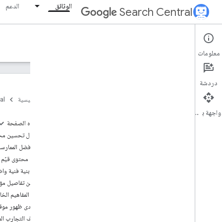
الوثائق
الدعم
Search Central
Documentation
معلومات
مقدمة
دردشة
أساسيات "بحث Google"
الصفحة الرئيسية
al
واجهة برمجة التطبيقات
أساسيات تحسين محركات البحث
على هذه الصفحة
دليل تحسين نتائج محركات البحث للمبتدئين
هل ما زال تحسين محرك
طريقة عمل "بحث Google"
تطبيق أفضل الممارسات
إنشاء محتوى مفيد وموثوق وموجّه
للمستخدمين أولاً
تقديم محتوى قيّم
أساسيات الذكاء الاصطناعي التوليدي
إنشاء بنية فنية وا
تحسين المحتوى ليظهر في ميزات الذكاء
تحسين تفاصيل مؤسس
الاصطناعي التوليدي
تصحيح المفاهيم الخاط
إرشادات بشأن استخدام الذكاء الاصطناعي
قياس مدى ظهور موقعك الإ
التوليدي
استكشاف التجارب المس
مواصلة تحسين موقعك الإلكتروني ليكون