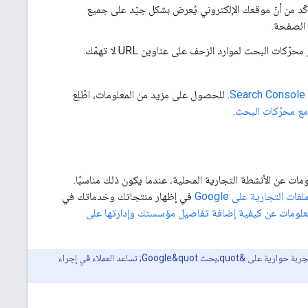
د من أنّ موقعك الإلكتروني يُعرض بشكل جيّد على جميع
 الصفحة.
قد يؤدي عرض محتوى مكرر إلى تجربة مستخدم سيئة وإلى إهدار محرّكات البحث لموارد الزحف على عناوين URL لا تهمّك.
. للحصول على مزيد من المعلومات، اطّلِع
مع محرّكات البحث
.
ات عن الأنشطة التجارية المحلية، عندما يكون ذلك مناسبًا.
ملفات التجارية على Google
في إظهار منتجاتك وخدماتك في
معلومات عن كيفية إضافة تفاصيل مؤسستك وإدارتها على
، وهي تجربة حوارية على &quot;بحث Google&quot; تساعد العملاء في إجراء