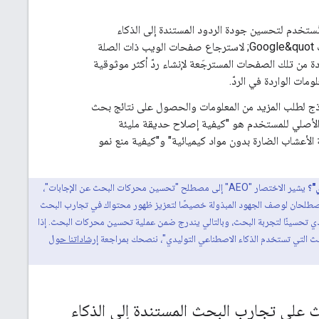
ة (تُعرف أيضًا باسم &quot;تحديد مصادر&quot;) تُستخدم لتحسين جودة الردود المستندة إلى الذكاء
الاصطناعي ودقتها وحداثتها من خلال الاعتماد على أنظمة الترتيب الأساسية في &quot;بحث Google&quot; لاسترجاع صفحات الويب ذات الصلة
نظمتنا المعلومات المحدّدة من تلك الصفحات المسترجَعة لإنشاء ردّ أكثر موثوقية
مات الواردة في الردّ.
وذج لطلب المزيد من المعلومات والحصول على نتائج بحث
الأصلي للمستخدم هو "كيفية إصلاح حديقة مليئة
الأعشاب الضارة بدون مواد كيميائية" و"كيفية منع نمو
"؟
يشير الاختصار "AEO" إلى مصطلح "تحسين محركات البحث عن الإجابات"،
يُستخدم المصطلحان لوصف الجهود المبذولة خصيصًا لتعزيز ظهور محتواك في تجارب البحث
لبحث بالذكاء الاصطناعي التوليدي تحسينًا لتجربة البحث، وبالتالي يندرج ضمن عملية تحسين محركات البحث. إذا
ث التي تستخدم الذكاء الاصطناعي التوليدي"، ننصحك بمراجعة
إرشاداتنا حول
 على تجارب البحث المستندة إلى الذكاء