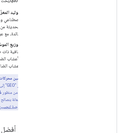
فهرس &quot;بحث Google&quot;، مثل:
التوليد المعزّز 
وفائدة، مع عر
التوزيع الموس
إضافية ذات ص
بالأعشاب الضا
الأعشاب الضار
ماذا عن "تحسين محركات ا
بينما
كنت تفكّر في الاستعانة بنصائ
تقييم النصائح الخارجية لتحسي
تطبيق أفضل ا