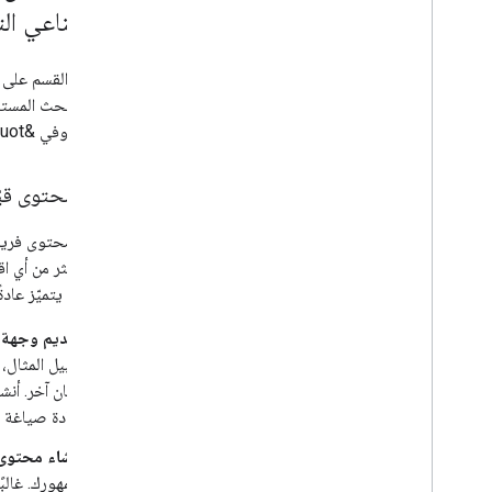
الاصطناعي الت
يركّز هذا القسم على
تجارب البحث المستن
التوليدي وفي &quot;بحث Google&quot; بشكل عام.
تقديم محتوى قي
إنّ إنشاء محتوى فر
الطويل أكثر من أي ا
هذا النوع يتميّز عاد
تقديم وجهة 
سبيل المثال، 
مكان آخر. أنش
إعادة صياغة 
إنشاء محتوى