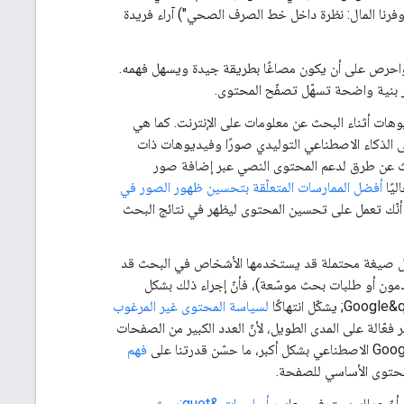
ووفرنا المال: نظرة داخل خط الصرف الصحي") آراء فريدة
واحرص على أن يكون مصاغًا بطريقة جيدة ويسهل فهمه.
 بنية واضحة تسهّل تصفّح المحتوى.
وهات أثناء البحث عن معلومات على الإنترنت. كما هي
حث المستندة إلى الذكاء الاصطناعي التوليدي صورًا وفيديوهات ذات
حث عن طرق لدعم المحتوى النصي عبر إضافة صور
يًا
أفضل الممارسات المتعلّقة بتحسين ظهور الصور في
أنّك تعمل على تحسين المحتوى ليظهر في نتائج البحث
كل صيغة محتملة قد يستخدمها الأشخاص في البحث قد
دمون أو طلبات بحث موسّعة)، فأنّ إجراء ذلك بشكل
لسياسة المحتوى غير المرغوب
ية غير فعّالة على المدى الطويل، لأنّ العدد الكبير من الصفحات
فهم
لمحتوى الأساسي للصفحة.
من أنّ عملك يستوفي معايير
أساسيات &quot;بحث