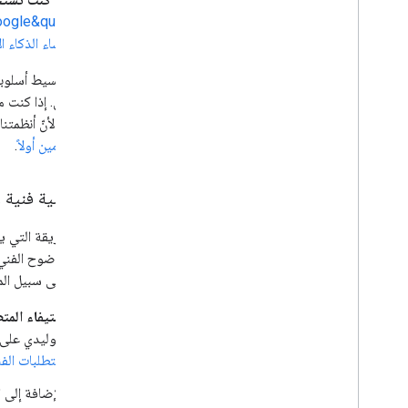
ogle&quot;
إنشاء الذكاء 
يمكنك تبسيط أسلوبك 
الإلكتروني. إذا كنت 
الصحيح، لأنّ أنظمتنا
للمستخدمين أولاً
.
إنشاء بنية فنية
يضمن الوضوح الفني 
مفيدة، على سبيل الم
استيفاء المتطلبات ال
التوليدي على &quot;بحث Google&quot;، يجب أن تكون مفهرسة ومؤهلة للظهور في &quot;بحث Google&quot;
المتطلبات الفنية الخاصة
بالإضافة إلى المتطلبات الفنية 