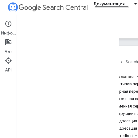
Документация
Search Central
Documentation
Информация
Введение
Чат
Главное о Поиске
Главная
Search
API
Основы поисковой
оптимизации
Содержание
Обзор типов пе
Сканирование и
Серверная пер
индексирование
Постоянная с
Обзор
Временная се
Типы файлов
,
которые может
Инструкции п
индексировать Google
Переадресация m
Структура URL
Переадресация 
Ссылки
Crypto redirect
Файлы Sitemap