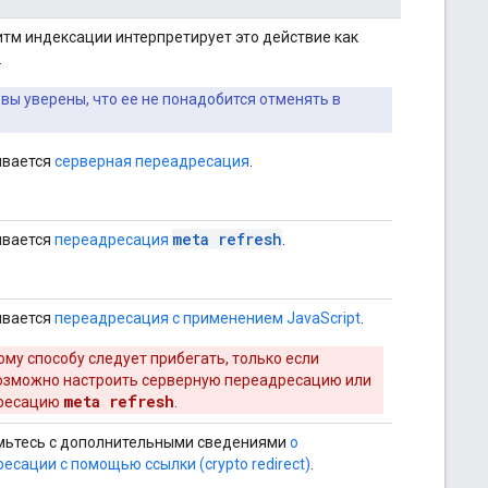
ритм индексации интерпретирует это действие как
.
вы уверены, что ее не понадобится отменять в
ивается
серверная переадресация
.
meta refresh
ивается
переадресация
.
ивается
переадресация с применением JavaScript
.
ому способу следует прибегать, только если
озможно настроить серверную переадресацию или
meta refresh
ресацию
.
мьтесь с дополнительными сведениями
о
есации с помощью ссылки (
crypto
redirect)
.