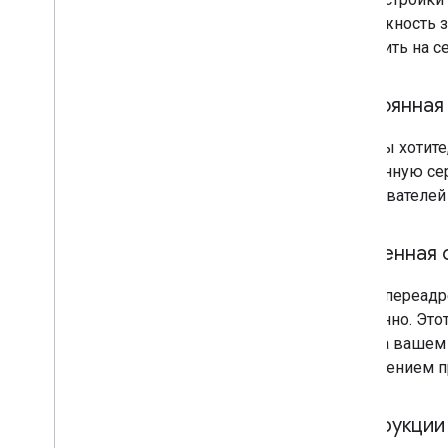
возможность з
настроить на 
Постоянная
Если вы хотит
постоянную се
пользователей
Временная 
Такую переадр
временно. Этот
если на вашем
объяснением пр
Инструкции