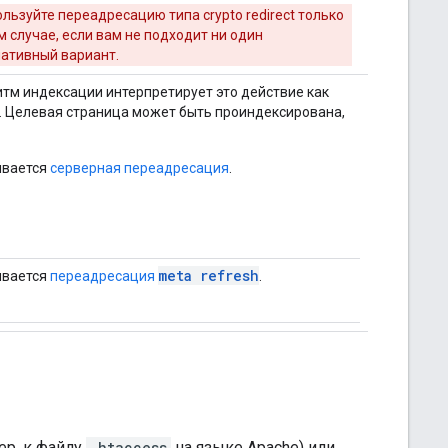
ользуйте переадресацию типа
crypto
redirect только
м случае, если вам не подходит ни один
ативный вариант.
ритм индексации интерпретирует это действие как
. Целевая страница может быть проиндексирована,
ивается
серверная переадресация
.
meta refresh
ивается
переадресация
.
ер, к файлу
.htaccess
на языке Apache) или