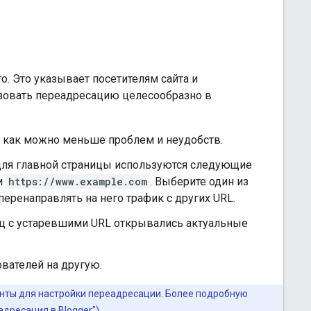
. Это указывает посетителям сайта и
ьзовать переадресацию целесообразно в
ло как можно меньше проблем и неудобств.
 для главной страницы используются следующие
и
https://www.example.com
. Выберите один из
еренаправлять на него трафик с других URL.
ниц с устаревшими URL открывались актуальные
вателей на другую.
менты для настройки переадресации. Более подробную
дресация в Blogger").