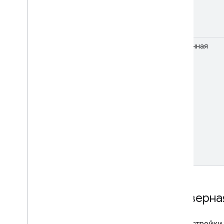
Временная
Серверна
Для настройки