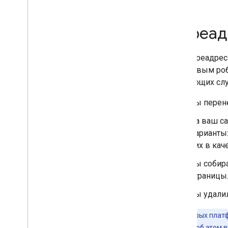
Работа с поисковыми роботами
robots
.
txt
Переад
Нормализация
Мобильный сайт и
индексирование с приоритетом
При переадрес
мобильного контента
поисковым роб
AMP
следующих слу
Java
Script
Метаданные страниц и контента
Вы перене
Удаления
На ваш с
Перенос и изменение сайтов
варианты
Переадресация и Google
них в кач
Поиск
Переносы сайтов
Вы собира
A
/
B-тестирование
страницы
Отключение сайта или
временная приостановка его
Вы удалил
работы
На некоторых платф
Ранжирование и вид ресурса в
информацию об этом вы