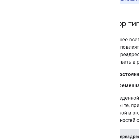
поиске
Мониторинг и отладка
Обзор ти
Рекомендации для сайтов
Вероятнее всег
может повлият
типа переадрес
показывать в р
Постоянн
Временна
В приведенной
указаны те, пр
надежной в эт
особенностей с
Типы переадре