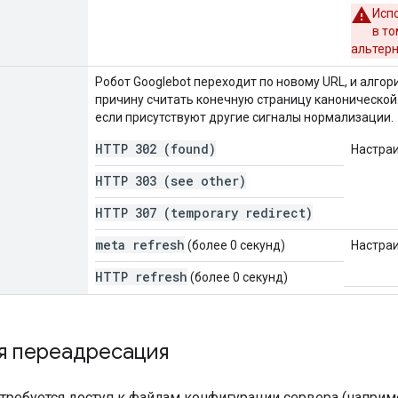
Исп
в то
альтерн
Робот Googlebot переходит по новому URL, и алго
причину считать конечную страницу канонической
если присутствуют другие сигналы нормализации.
HTTP 302 (found)
Настра
HTTP 303 (see other)
HTTP 307 (temporary redirect)
meta refresh
(более 0 секунд)
Настра
HTTP refresh
(более 0 секунд)
я переадресация
 требуется доступ к файлам конфигурации сервера (наприм