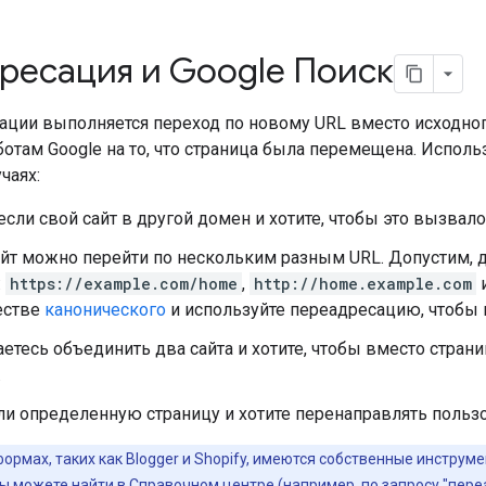
ресация и Google Поиск
ации выполняется переход по новому URL вместо исходного
отам Google на то, что страница была перемещена. Испол
чаях:
сли свой сайт в другой домен и хотите, чтобы это вызва
айт можно перейти по нескольким разным URL. Допустим,
:
https://example.com/home
,
http://home.example.com
естве
канонического
и используйте переадресацию, чтобы п
етесь объединить два сайта и хотите, чтобы вместо стра
.
и определенную страницу и хотите перенаправлять пользо
ормах, таких как Blogger и Shopify, имеются собственные инстру
 можете найти в Справочном центре (например, по запросу "переа