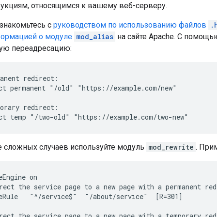
рукциям, относящимся к вашему веб-серверу.
знакомьтесь с
руководством по использованию файлов
.
ормацией о модуле
mod_alias
на сайте Apache. C помощ
ую переадресацию:
anent redirect:

ct permanent "/old" "https://example.com/new"

orary redirect:

ct temp "/two-old" "https://example.com/two-new"
е сложных случаев используйте модуль
mod_rewrite
. При
eEngine on

rect the service page to a new page with a permanent redi
eRule   "^/service$"  "/about/service"  [R=301]

rect the service page to a new page with a temporary redi