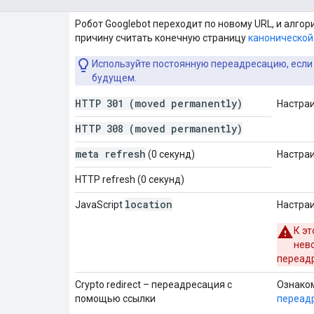
Робот Googlebot переходит по новому URL, и алго
причину считать конечную страницу
канонической
Используйте постоянную переадресацию, если 
будущем.
HTTP 301 (moved permanently)
Настра
HTTP 308 (moved permanently)
meta refresh
(0 секунд)
Настра
HTTP refresh (0 секунд)
location
JavaScript
Настра
К эт
нев
переад
Crypto
redirect – переадресация с
Ознако
помощью ссылки
переадр