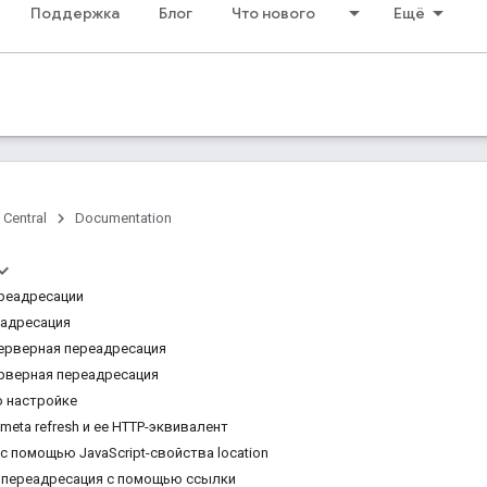
Поддержка
Блог
Что нового
Ещё
 Central
Documentation
реадресации
еадресация
ерверная переадресация
рверная переадресация
о настройке
eta refresh и ее HTTP-эквивалент
с помощью JavaScript-свойства location
 – переадресация с помощью ссылки