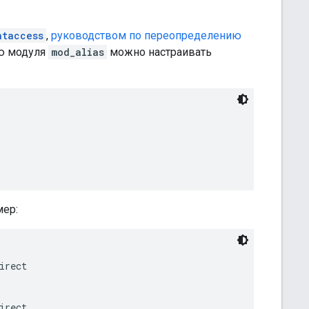
htaccess
,
руководством по переопределению
ью модуля
mod_alias
можно настраивать
мер:
rect

rect
