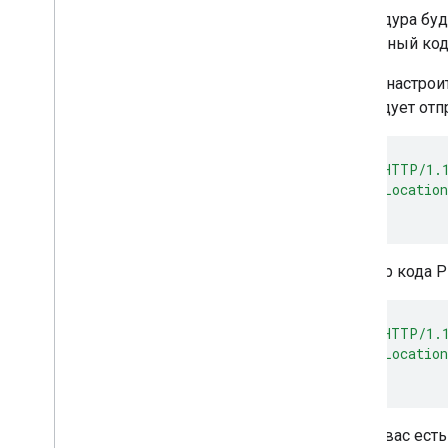
Процедура буде
серверный код 
Чтобы настрои
не следует отп
header
(
'HTTP/1.1
header
(
'Location
exit
();
Пример кода P
header
(
'HTTP/1.
header
(
'Location
exit
();
Если у вас ес