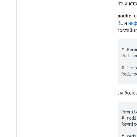
Следуйте инст
Apache:
о
URL
и
инф
простейш
# Perm
Redire
# Temp
Redire
Для боле
Rewrit
# redi
Rewrit
# redi