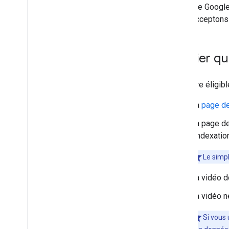
Pour que Google
Nous acceptons
Vérifier q
Pour être éligib
La
page de
La page de
l'indexatio
Le simpl
La vidéo d
La vidéo n
Si vous 