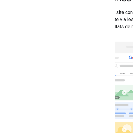
Extraits optimisés
Échantillon flexible
Si votre site co
Google Discover
votre site via l
Images
de résultats de 
Fonctionnalités locales
Expérience sur la page
Sources préférées
Systèmes de classement
Mises à jour du classement
Noms de sites
Liens annexes
Extraits
Données structurées
Liens de titre
Fonctionnalités traduites
Vidéos
Galerie d'éléments visuels
Web Stories
Programme destiné aux utilisateurs