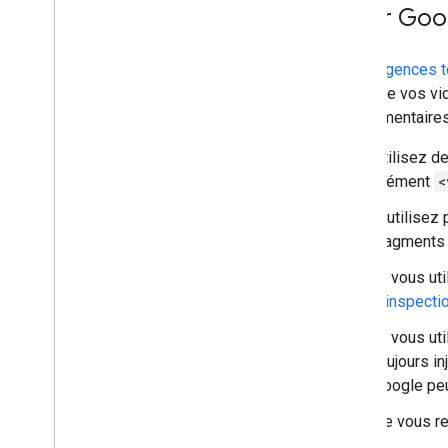
Aider Goog
Les
exigences 
Pour que vos vi
supplémentaires
Utilisez d
élément
<
N'utilisez 
fragments 
Si vous ut
d'inspecti
Si vous ut
toujours i
Google peu
Ne vous re