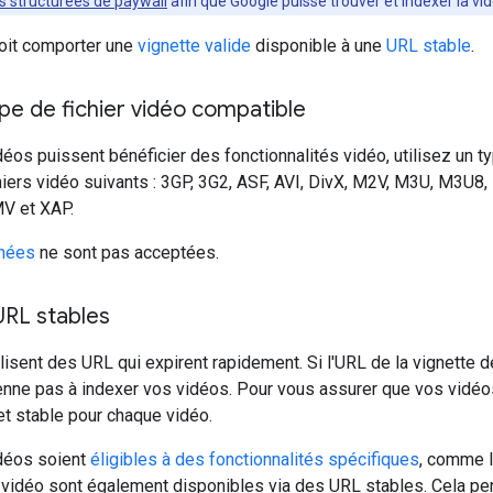
 structurées de paywall
afin que Google puisse trouver et indexer la vid
oit comporter une
vignette valide
disponible à une
URL stable
.
type de fichier vidéo compatible
éos puissent bénéficier des fonctionnalités vidéo, utilisez un ty
chiers vidéo suivants : 3GP, 3G2, ASF, AVI, DivX, M2V, M3U, M3
V et XAP.
nées
ne sont pas acceptées.
 URL stables
lisent des URL qui expirent rapidement. Si l'URL de la vignette d
enne pas à indexer vos vidéos. Pour vous assurer que vos vidéo
et stable pour chaque vidéo.
déos soient
éligibles à des fonctionnalités spécifiques
, comme l
 vidéo sont également disponibles via des URL stables. Cela per