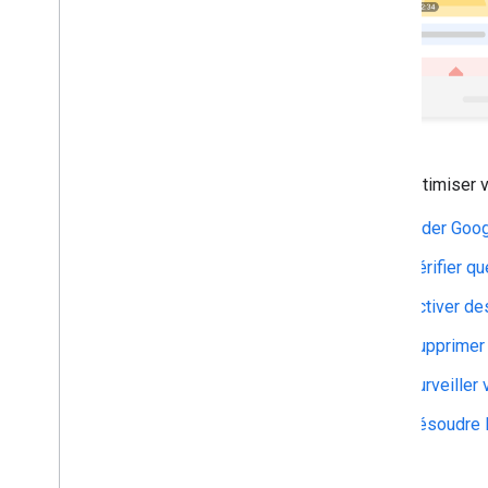
de la première heure
Surveillance et débogage
Guides spécifiques au site
Pour optimiser v
Aider Goog
Vérifier q
Activer de
Supprimer 
Surveiller
Résoudre l