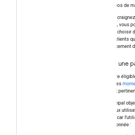
les vidéos de ma
Si vous craigne
contenu, vous 
pouvez choisir d
autres clients q
l'emplacement de
Créer une p
Pour être éligib
Vidéo, les
mome
cela est pertinen
Le principal obj
vidéo aux utili
lecture, car l'ut
vidéo donnée :