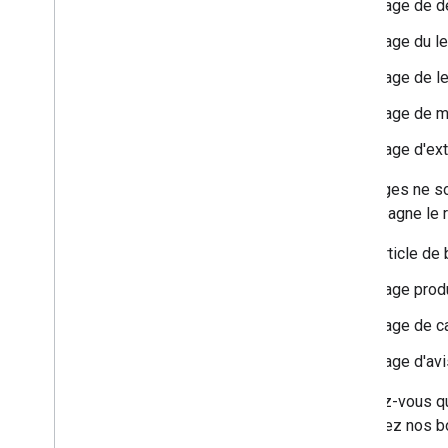
Page de de
Page du le
Page de le
Page de m
Page d'ext
Ces pages ne son
accompagne le r
Article de 
Page produ
Page de ca
Page d'avi
Assurez-vous que
consultez nos b