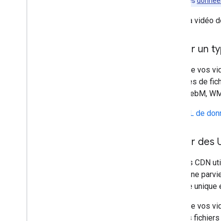
des
données
La vidéo d
Utiliser un 
Pour que vos vid
les types de fi
VOB, WebM, WM
Les
URL de don
Utiliser des
Certains CDN uti
Google ne parvi
vignette unique 
Pour que vos vi
que vos fichiers