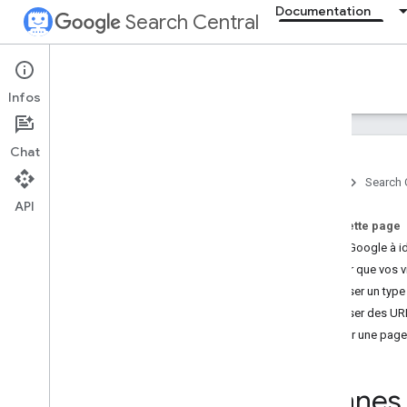
Documentation
Search Central
Documentation
Infos
Présentation
Chat
Essentiels de la recherche
Accueil
Search 
API
Principes de base du SEO
Sur cette page
Aider Google à id
Exploration et indexation
Vérifier que vos 
Utiliser un typ
Classement et apparence dans
les résultats de recherche
Utiliser des UR
Aperçu
Créer une page
Fonctionnalités d'IA
Dates de signature
Bonnes 
Favicons