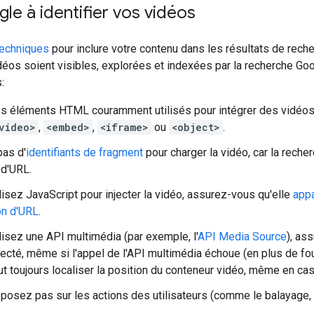
le à identifier vos vidéos
techniques
pour inclure votre contenu dans les résultats de rech
déos soient visibles, explorées et indexées par la recherche G
:
es éléments HTML couramment utilisés pour intégrer des vidéos.
video>
,
<embed>
,
<iframe>
ou
<object>
.
pas d'
identifiants de fragment
pour charger la vidéo, car la rech
d'URL.
ilisez JavaScript pour injecter la vidéo, assurez-vous qu'elle
appa
on d'URL
.
ilisez une API multimédia (par exemple, l'
API Media Source
), as
njecté, même si l'appel de l'API multimédia échoue (en plus de fo
t toujours localiser la position du conteneur vidéo, même en ca
posez pas sur les actions des utilisateurs (comme le balayage, le