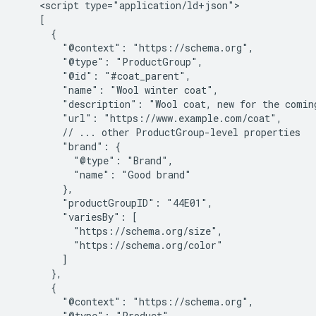
    <script type="application/ld+json">

    [

      {

        "@context": "https://schema.org",

        "@type": "ProductGroup",

        "@id": "#coat_parent",

        "name": "Wool winter coat",

        "description": "Wool coat, new for the coming
        "url": "https://www.example.com/coat",

        // ... other ProductGroup-level properties

        "brand": {

          "@type": "Brand",

          "name": "Good brand"

        },

        "productGroupID": "44E01",

        "variesBy": [

          "https://schema.org/size",

          "https://schema.org/color"

        ]

      },

      {

        "@context": "https://schema.org",

        "@type": "Product",
