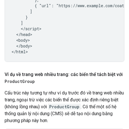
          { "url": "https://www.example.com/coat/g
        ]

      }

    ]

    </script>

  </head>

  <body>

  </body>

</html>
Ví dụ về trang web nhiều trang: các biến thể tách biệt với
Product
Group
Cấu trúc này tương tự như ví dụ trước đó về trang web nhiều
trang, ngoại trừ việc các biến thể được xác định riêng biệt
(không lồng nhau) với
ProductGroup
. Có thể một số hệ
thống quản lý nội dung (CMS) sẽ dễ tạo nội dung bằng
phương pháp này hơn.