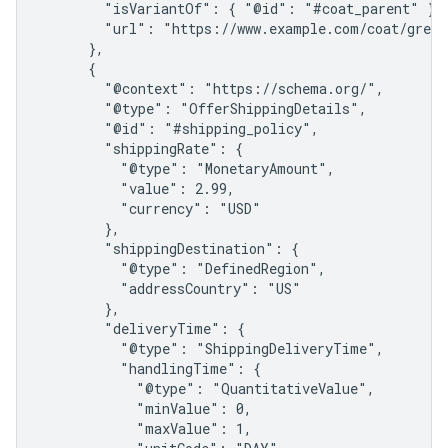
        "isVariantOf": { "@id": "#coat_parent" },

        "url": "https://www.example.com/coat/green
      },

      {

        "@context": "https://schema.org/",

        "@type": "OfferShippingDetails",

        "@id": "#shipping_policy",

        "shippingRate": {

          "@type": "MonetaryAmount",

          "value": 2.99,

          "currency": "USD"

        },

        "shippingDestination": {

          "@type": "DefinedRegion",

          "addressCountry": "US"

        },

        "deliveryTime": {

          "@type": "ShippingDeliveryTime",

          "handlingTime": {

            "@type": "QuantitativeValue",

            "minValue": 0,

            "maxValue": 1,
