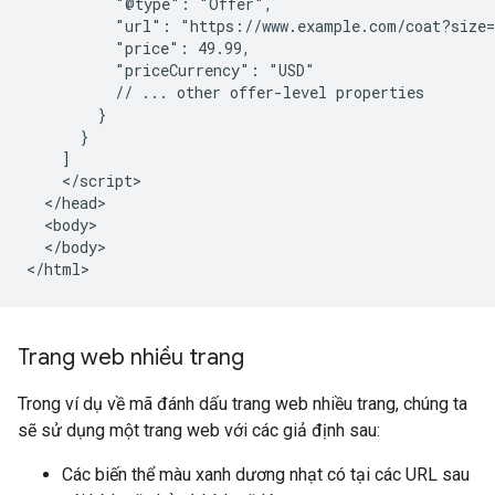
          "@type": "Offer",

          "url": "https://www.example.com/coat?size=
          "price": 49.99,

          "priceCurrency": "USD"

          // ... other offer-level properties

        }

      }

    ]

    </script>

  </head>

  <body>

  </body>

</html>
Trang web nhiều trang
Trong ví dụ về mã đánh dấu trang web nhiều trang, chúng ta
sẽ sử dụng một trang web với các giả định sau:
Các biến thể màu xanh dương nhạt có tại các URL sau