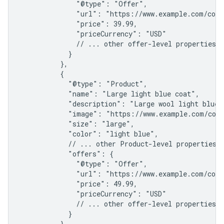
              "@type": "Offer",

              "url": "https://www.example.com/coat
              "price": 39.99,

              "priceCurrency": "USD"

              // ... other offer-level properties

            }

          },

          {

            "@type": "Product",

            "name": "Large light blue coat",

            "description": "Large wool light blue c
            "image": "https://www.example.com/coat
            "size": "large",

            "color": "light blue",

            // ... other Product-level properties

            "offers": {

              "@type": "Offer",

              "url": "https://www.example.com/coat
              "price": 49.99,

              "priceCurrency": "USD"

              // ... other offer-level properties

            }

          },
