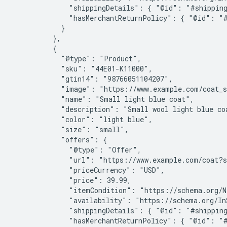
              "shippingDetails": { "@id": "#shipping
              "hasMerchantReturnPolicy": { "@id": "#
            }

          },

          {

            "@type": "Product",

            "sku": "44E01-K11000",

            "gtin14": "98766051104207",

            "image": "https://www.example.com/coat_s
            "name": "Small light blue coat",

            "description": "Small wool light blue coa
            "color": "light blue",

            "size": "small",

            "offers": {

              "@type": "Offer",

              "url": "https://www.example.com/coat?s
              "priceCurrency": "USD",

              "price": 39.99,

              "itemCondition": "https://schema.org/Ne
              "availability": "https://schema.org/InS
              "shippingDetails": { "@id": "#shipping
              "hasMerchantReturnPolicy": { "@id": "#