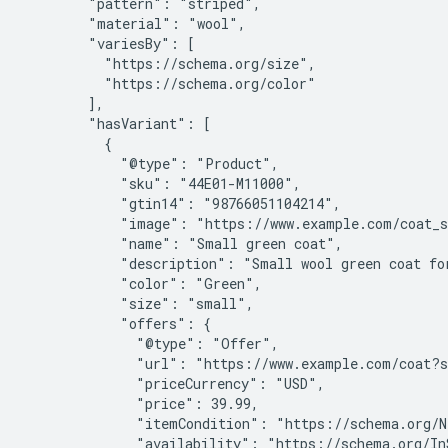
        "pattern": "striped",

        "material": "wool",

        "variesBy": [

          "https://schema.org/size",

          "https://schema.org/color"

        ],

        "hasVariant": [

          {

            "@type": "Product",

            "sku": "44E01-M11000",

            "gtin14": "98766051104214",

            "image": "https://www.example.com/coat_s
            "name": "Small green coat",

            "description": "Small wool green coat for
            "color": "Green",

            "size": "small",

            "offers": {

              "@type": "Offer",

              "url": "https://www.example.com/coat?s
              "priceCurrency": "USD",

              "price": 39.99,

              "itemCondition": "https://schema.org/Ne
              "availability": "https://schema.org/InS