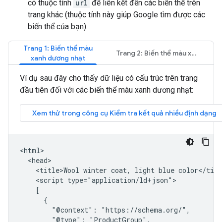
có thuộc tính
url
để liên kết đến các biến thể trên
trang khác (thuộc tính này giúp Google tìm được các
biến thể của bạn).
Trang 1: Biến thể màu
Trang 2: Biến thể màu xanh lá
xanh dương nhạt
Ví dụ sau đây cho thấy dữ liệu có cấu trúc trên trang
đầu tiên đối với các biến thể màu xanh dương nhạt:
<html>

  <head>

    <title>Wool winter coat, light blue color</titl
    <script type="application/ld+json">

    [

      {

        "@context": "https://schema.org/",

        "@type": "ProductGroup",
