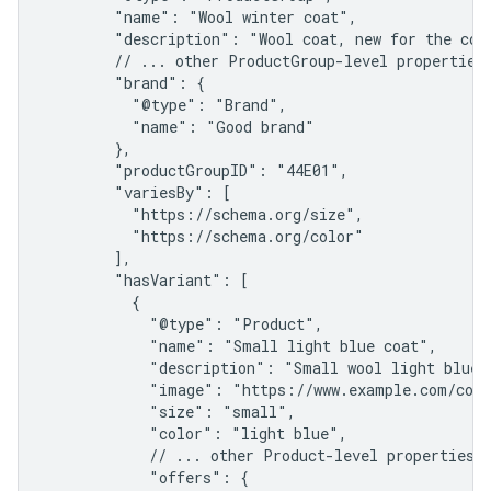
        "name": "Wool winter coat",

        "description": "Wool coat, new for the comi
        // ... other ProductGroup-level properties

        "brand": {

          "@type": "Brand",

          "name": "Good brand"

        },

        "productGroupID": "44E01",

        "variesBy": [

          "https://schema.org/size",

          "https://schema.org/color"

        ],

        "hasVariant": [

          {

            "@type": "Product",

            "name": "Small light blue coat",

            "description": "Small wool light blue c
            "image": "https://www.example.com/coat
            "size": "small",

            "color": "light blue",

            // ... other Product-level properties

            "offers": {
