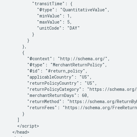
          "transitTime": {

            "@type": "QuantitativeValue",

            "minValue": 1,

            "maxValue": 5,

            "unitCode": "DAY"

          }

        }

      },

      {

        "@context": "http://schema.org/",

        "@type": "MerchantReturnPolicy",

        "@id": "#return_policy",

        "applicableCountry": "US",

        "returnPolicyCountry": "US",

        "returnPolicyCategory": "https://schema.org/
        "merchantReturnDays": 60,

        "returnMethod": "https://schema.org/ReturnByM
        "returnFees": "https://schema.org/FreeReturn
      }

    ]

    </script>

  </head>
