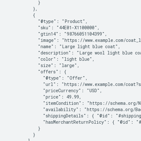
            }

          },

          {

            "@type": "Product",

            "sku": "44E01-X1100000",

            "gtin14": "98766051104399",

            "image": "https://www.example.com/coat_l
            "name": "Large light blue coat",

            "description": "Large wool light blue coa
            "color": "light blue",

            "size": "large",

            "offers": {

              "@type": "Offer",

              "url": "https://www.example.com/coat?s
              "priceCurrency": "USD",

              "price": 49.99,

              "itemCondition": "https://schema.org/Ne
              "availability": "https://schema.org/Bac
              "shippingDetails": { "@id": "#shipping
              "hasMerchantReturnPolicy": { "@id": "#
            }

          }

        ]
