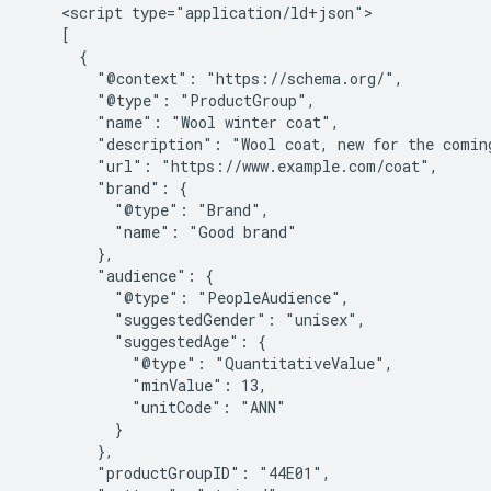
    <script type="application/ld+json">

    [

      {

        "@context": "https://schema.org/",

        "@type": "ProductGroup",

        "name": "Wool winter coat",

        "description": "Wool coat, new for the coming
        "url": "https://www.example.com/coat",

        "brand": {

          "@type": "Brand",

          "name": "Good brand"

        },

        "audience": {

          "@type": "PeopleAudience",

          "suggestedGender": "unisex",

          "suggestedAge": {

            "@type": "QuantitativeValue",

            "minValue": 13,

            "unitCode": "ANN"

          }

        },

        "productGroupID": "44E01",
