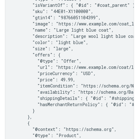
        "isVariantOf": { "@id": "#coat_parent" },

        "sku": "44E01-X1100000",

        "gtin14": "98766051104399",

        "image": "https://www.example.com/coat_lig
        "name": "Large light blue coat",

        "description": "Large wool light blue coat 
        "color": "light blue",

        "size": "large",

        "offers": {

          "@type": "Offer",

          "url": "https://www.example.com/coat/lig
          "priceCurrency": "USD",

          "price": 49.99,

          "itemCondition": "https://schema.org/NewC
          "availability": "https://schema.org/BackO
          "shippingDetails": { "@id": "#shipping_p
          "hasMerchantReturnPolicy": { "@id": "#re
        }

      },

      {

        "@context": "https://schema.org",

        "@type": "Product",
