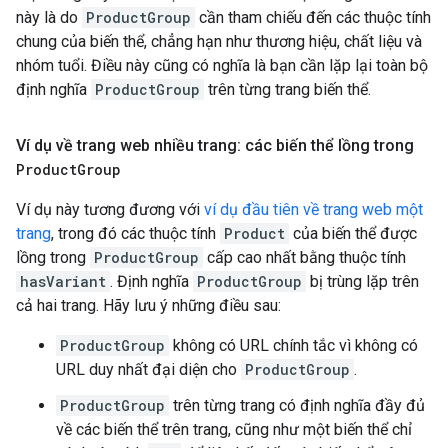
này là do
ProductGroup
cần tham chiếu đến các thuộc tính
chung của biến thể, chẳng hạn như thương hiệu, chất liệu và
nhóm tuổi. Điều này cũng có nghĩa là bạn cần lặp lại toàn bộ
định nghĩa
ProductGroup
trên từng trang biến thể.
Ví dụ về trang web nhiều trang: các biến thể lồng trong
Product
Group
Ví dụ này tương đương với
ví dụ đầu tiên về trang web một
trang
, trong đó các thuộc tính
Product
của biến thể được
lồng trong
ProductGroup
cấp cao nhất bằng thuộc tính
hasVariant
. Định nghĩa
ProductGroup
bị trùng lặp trên
cả hai trang. Hãy lưu ý những điều sau:
ProductGroup
không có URL chính tắc vì không có
URL duy nhất đại diện cho
ProductGroup
.
ProductGroup
trên từng trang có định nghĩa đầy đủ
về các biến thể trên trang, cũng như một biến thể chỉ