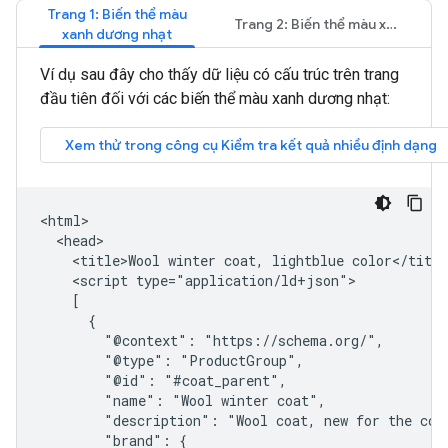
Trang 1: Biến thể màu
Trang 2: Biến thể màu xanh lá
xanh dương nhạt
Ví dụ sau đây cho thấy dữ liệu có cấu trúc trên trang
đầu tiên đối với các biến thể màu xanh dương nhạt:
<html>

  <head>

    <title>Wool winter coat, lightblue color</title
    <script type="application/ld+json">

    [

      {

        "@context": "https://schema.org/",

        "@type": "ProductGroup",

        "@id": "#coat_parent",

        "name": "Wool winter coat",

        "description": "Wool coat, new for the comi
        "brand": {
