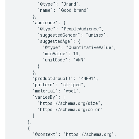
          "@type": "Brand",

          "name": "Good brand"

        },

        "audience": {

          "@type": "PeopleAudience",

          "suggestedGender": "unisex",

          "suggestedAge": {

            "@type": "QuantitativeValue",

            "minValue": 13,

            "unitCode": "ANN"

          }

        },

        "productGroupID": "44E01",

        "pattern": "striped",

        "material": "wool",

        "variesBy": [

          "https://schema.org/size",

          "https://schema.org/color"

        ]

      },

      {

        "@context": "https://schema.org",
