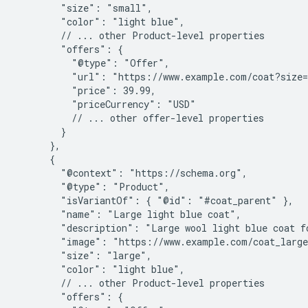
        "size": "small",

        "color": "light blue",

        // ... other Product-level properties

        "offers": {

          "@type": "Offer",

          "url": "https://www.example.com/coat?size=
          "price": 39.99,

          "priceCurrency": "USD"

          // ... other offer-level properties

        }

      },

      {

        "@context": "https://schema.org",

        "@type": "Product",

        "isVariantOf": { "@id": "#coat_parent" },

        "name": "Large light blue coat",

        "description": "Large wool light blue coat fo
        "image": "https://www.example.com/coat_large
        "size": "large",

        "color": "light blue",

        // ... other Product-level properties

        "offers": {
