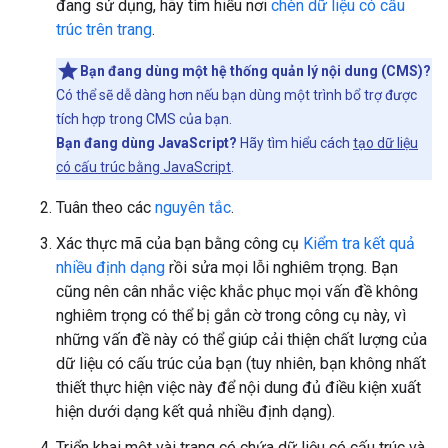
đang sử dụng, hãy tìm hiểu nơi
chèn dữ liệu có cấu
trúc trên trang
.
Bạn đang dùng một hệ thống quản lý nội dung (CMS)?
Có thể sẽ dễ dàng hơn nếu bạn dùng một trình bổ trợ được
tích hợp trong CMS của bạn.
Bạn đang dùng JavaScript?
Hãy tìm hiểu cách
tạo dữ liệu
có cấu trúc bằng JavaScript
.
Tuân theo các
nguyên tắc
.
Xác thực mã của bạn bằng công cụ
Kiểm tra kết quả
nhiều định dạng
rồi sửa mọi lỗi nghiêm trọng. Bạn
cũng nên cân nhắc việc khắc phục mọi vấn đề không
nghiêm trọng có thể bị gắn cờ trong công cụ này, vì
những vấn đề này có thể giúp cải thiện chất lượng của
dữ liệu có cấu trúc của bạn (tuy nhiên, bạn không nhất
thiết thực hiện việc này để nội dung đủ điều kiện xuất
hiện dưới dạng kết quả nhiều định dạng).
Triển khai một vài trang có chứa dữ liệu có cấu trúc và