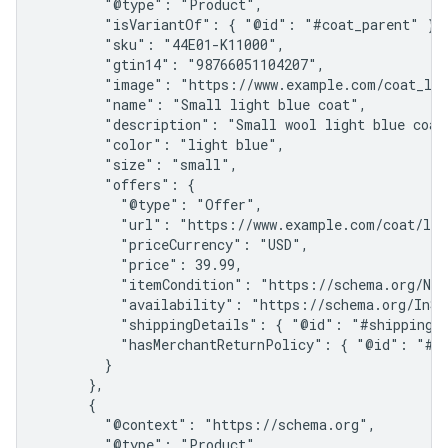
        "@type": "Product",

        "isVariantOf": { "@id": "#coat_parent" },

        "sku": "44E01-K11000",

        "gtin14": "98766051104207",

        "image": "https://www.example.com/coat_lig
        "name": "Small light blue coat",

        "description": "Small wool light blue coat 
        "color": "light blue",

        "size": "small",

        "offers": {

          "@type": "Offer",

          "url": "https://www.example.com/coat/lig
          "priceCurrency": "USD",

          "price": 39.99,

          "itemCondition": "https://schema.org/NewC
          "availability": "https://schema.org/InSto
          "shippingDetails": { "@id": "#shipping_p
          "hasMerchantReturnPolicy": { "@id": "#re
        }

      },

      {

        "@context": "https://schema.org",

        "@type": "Product",
