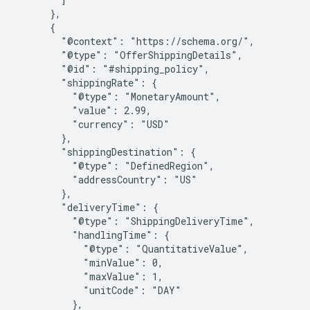
      },

      {

        "@context": "https://schema.org/",

        "@type": "OfferShippingDetails",

        "@id": "#shipping_policy",

        "shippingRate": {

          "@type": "MonetaryAmount",

          "value": 2.99,

          "currency": "USD"

        },

        "shippingDestination": {

          "@type": "DefinedRegion",

          "addressCountry": "US"

        },

        "deliveryTime": {

          "@type": "ShippingDeliveryTime",

          "handlingTime": {

            "@type": "QuantitativeValue",

            "minValue": 0,

            "maxValue": 1,

            "unitCode": "DAY"

          },
