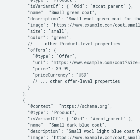
        "isVariantOf": { "@id": "#coat_parent" },

        "name": "Small green coat",

        "description": "Small wool green coat for the
        "image": "https://www.example.com/coat_small
        "size": "small",

        "color": "green",

        // ... other Product-level properties

        "offers": {

          "@type": "Offer",

          "url": "https://www.example.com/coat?size=
          "price": 39.99,

          "priceCurrency": "USD"

          // ... other offer-level properties

        }

      },

      {

        "@context": "https://schema.org",

        "@type": "Product",

        "isVariantOf": { "@id": "#coat_parent" },

        "name": "Small dark blue coat",

        "description": "Small wool light blue coat fo
        "image": "https://www.example.com/coat_small