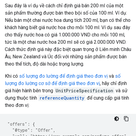
Sau đây là ví dụ về cách chỉ định giá bán 200 ml của một
sản phẩm thường được bán theo bội số của 100 ml. Ví dụ:
Nếu bán một chai nước hoa dung tích 200 ml, bạn có thể cho
khách hàng biết giá nước hoa cho mỗi 100 ml. Ví dụ sau đây
cho thấy nước hoa có giá 1.000.000 VND cho mỗi 100 ml,
tức là một chai nước hoa 200 ml sẽ có giá 2.000.000 VND.
Cách thức định giá này đặc biệt quan trọng ở Liên minh Châu
Âu, New Zealand và Úc đối với những sản phẩm được bán
theo thể tích, độ dài hoặc trọng lượng.
Khi có
số lượng đo lường để định giá theo đơn vị
và
số
lượng đo lường cơ sở để định giá theo đơn vị
, hãy chỉ định
giá hiện hành bên trong
UnitPriceSpecification
và sử
dụng thuộc tính
referenceQuantity
để cung cấp giá tính
theo đơn vị:
"offers"
:
{
"@type"
:
"Offer"
,