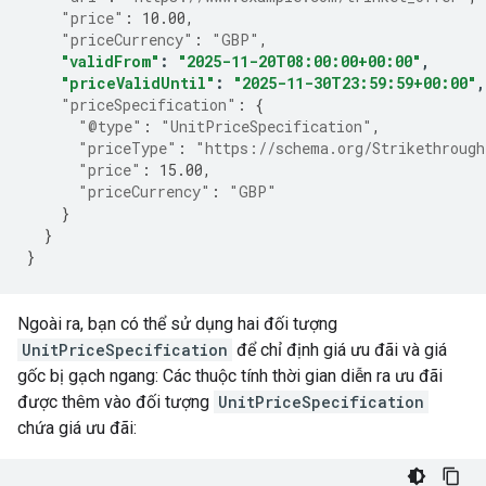
"price"
:
10.00
,
"priceCurrency"
:
"GBP"
,
"validFrom"
:
"2025-11-20T08:00:00+00:00"
,
"priceValidUntil"
:
"2025-11-30T23:59:59+00:00"
,
"priceSpecification"
:
{
"@type"
:
"UnitPriceSpecification"
,
"priceType"
:
"https://schema.org/Strikethroug
"price"
:
15.00
,
"priceCurrency"
:
"GBP"
}
}
}
Ngoài ra, bạn có thể sử dụng hai đối tượng
UnitPriceSpecification
để chỉ định giá ưu đãi và giá
gốc bị gạch ngang: Các thuộc tính thời gian diễn ra ưu đãi
được thêm vào đối tượng
UnitPriceSpecification
chứa giá ưu đãi: