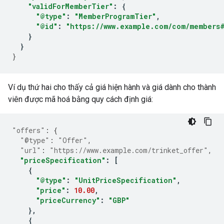
"validForMemberTier"
:
{
"@type"
:
"MemberProgramTier"
,
"@id"
:
"https://www.example.com/com/members
}
}
}
Ví dụ thứ hai cho thấy cả giá hiện hành và giá dành cho thành
viên được mã hoá bằng quy cách định giá:
"offers"
:
{
"@type"
:
"Offer"
,
"url"
:
"https://www.example.com/trinket_offer"
,
"priceSpecification"
:
[
{
"@type"
:
"UnitPriceSpecification"
,
"price"
:
10.00
,
"priceCurrency"
:
"GBP"
},
{