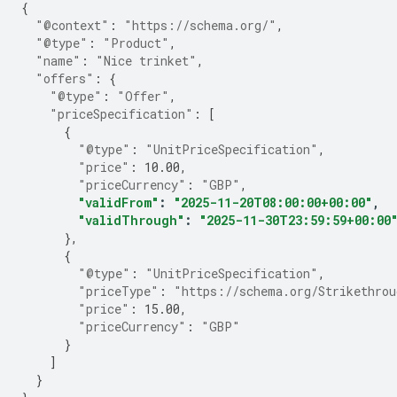
{
"@context"
:
"https://schema.org/"
,
"@type"
:
"Product"
,
"name"
:
"Nice trinket"
,
"offers"
:
{
"@type"
:
"Offer"
,
"priceSpecification"
:
[
{
"@type"
:
"UnitPriceSpecification"
,
"price"
:
10.00
,
"priceCurrency"
:
"GBP"
,
"validFrom"
:
"2025-11-20T08:00:00+00:00"
,
"validThrough"
:
"2025-11-30T23:59:59+00:00
},
{
"@type"
:
"UnitPriceSpecification"
,
"priceType"
:
"https://schema.org/Strikethrou
"price"
:
15.00
,
"priceCurrency"
:
"GBP"
}
]
}