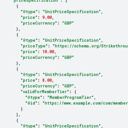
"priceSpecification"
:
[
{
"@type"
:
"UnitPriceSpecification"
,
"price"
:
9.00
,
"priceCurrency"
:
"GBP"
},
{
"@type"
:
"UnitPriceSpecification"
,
"priceType"
:
"https://schema.org/Strikethrou
"price"
:
10.00
,
"priceCurrency"
:
"GBP"
},
{
"@type"
:
"UnitPriceSpecification"
,
"price"
:
8.00
,
"priceCurrency"
:
"GBP"
,
"validForMemberTier"
:
{
"@type"
:
"MemberProgramTier"
,
"@id"
:
"https://www.example.com/com/member
}
},
{
"@type"
:
"UnitPriceSpecification"
,