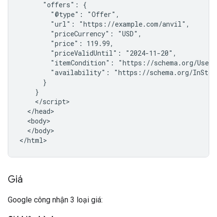
      "offers": {

        "@type": "Offer",

        "url": "https://example.com/anvil",

        "priceCurrency": "USD",

        "price": 119.99,

        "priceValidUntil": "2024-11-20",

        "itemCondition": "https://schema.org/UsedCo
        "availability": "https://schema.org/InStock
      }

    }

    </script>

  </head>

  <body>

  </body>

</html>
Giá
Google công nhận 3 loại giá: