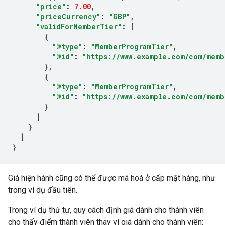
"price"
:
7.00
,
"priceCurrency"
:
"GBP"
,
"validForMemberTier"
:
[
{
"@type"
:
"MemberProgramTier"
,
"@id"
:
"https://www.example.com/com/memb
},
{
"@type"
:
"MemberProgramTier"
,
"@id"
:
"https://www.example.com/com/memb
}
]
}
]
}
Giá hiện hành cũng có thể được mã hoá ở cấp mặt hàng, như
trong ví dụ đầu tiên.
Trong ví dụ thứ tư, quy cách định giá dành cho thành viên
cho thấy điểm thành viên thay vì giá dành cho thành viên: