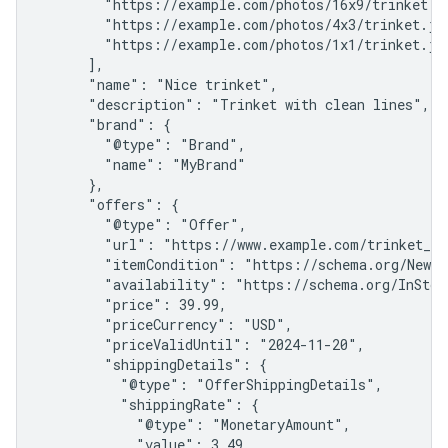
        "https://example.com/photos/16x9/trinket.jp
        "https://example.com/photos/4x3/trinket.jpg
        "https://example.com/photos/1x1/trinket.jpg
      ],

      "name": "Nice trinket",

      "description": "Trinket with clean lines",

      "brand": {

        "@type": "Brand",

        "name": "MyBrand"

      },

      "offers": {

        "@type": "Offer",

        "url": "https://www.example.com/trinket_off
        "itemCondition": "https://schema.org/NewCon
        "availability": "https://schema.org/InStock
        "price": 39.99,

        "priceCurrency": "USD",

        "priceValidUntil": "2024-11-20",

        "shippingDetails": {

          "@type": "OfferShippingDetails",

          "shippingRate": {

            "@type": "MonetaryAmount",

            "value": 3.49,
