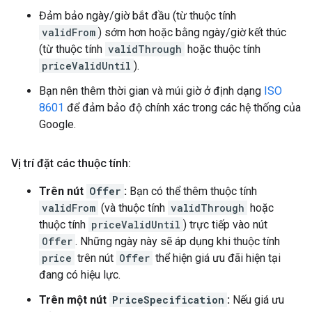
Đảm bảo ngày/giờ bắt đầu (từ thuộc tính
validFrom
) sớm hơn hoặc bằng ngày/giờ kết thúc
(từ thuộc tính
validThrough
hoặc thuộc tính
priceValidUntil
).
Bạn nên thêm thời gian và múi giờ ở định dạng
ISO
8601
để đảm bảo độ chính xác trong các hệ thống của
Google.
Vị trí đặt các thuộc tính:
Trên nút
Offer
:
Bạn có thể thêm thuộc tính
validFrom
(và thuộc tính
validThrough
hoặc
thuộc tính
priceValidUntil
) trực tiếp vào nút
Offer
. Những ngày này sẽ áp dụng khi thuộc tính
price
trên nút
Offer
thể hiện giá ưu đãi hiện tại
đang có hiệu lực.
Trên một nút
PriceSpecification
:
Nếu giá ưu