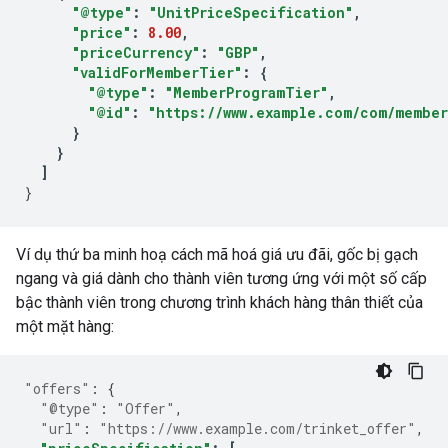
"@type"
:
"UnitPriceSpecification"
,
"price"
:
8.00
,
"priceCurrency"
:
"GBP"
,
"validForMemberTier"
:
{
"@type"
:
"MemberProgramTier"
,
"@id"
:
"https://www.example.com/com/member
}
}
]
}
Ví dụ thứ ba minh hoạ cách mã hoá giá ưu đãi, gốc bị gạch
ngang và giá dành cho thành viên tương ứng với một số cấp
bậc thành viên trong chương trình khách hàng thân thiết của
một mặt hàng:
"offers"
:
{
"@type"
:
"Offer"
,
"url"
:
"https://www.example.com/trinket_offer"
,