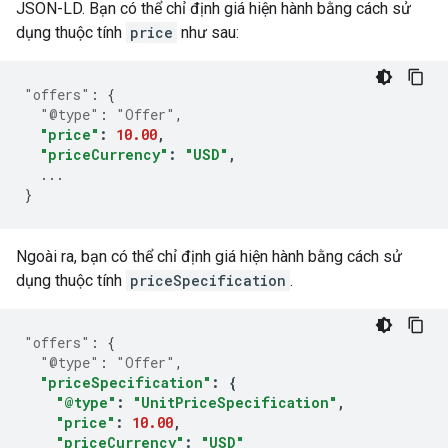
JSON-LD. Bạn có thể chỉ định giá hiện hành bằng cách sử
dụng thuộc tính
price
như sau:
"offers"
:
{
"@type"
:
"Offer"
,
"price"
:
10.00
,
"priceCurrency"
:
"USD"
,
...
}
Ngoài ra, bạn có thể chỉ định giá hiện hành bằng cách sử
dụng thuộc tính
priceSpecification
.
"offers"
:
{
"@type"
:
"Offer"
,
"priceSpecification"
:
{
"@type"
:
"UnitPriceSpecification"
,
"price"
:
10.00
,
"priceCurrency"
:
"USD"