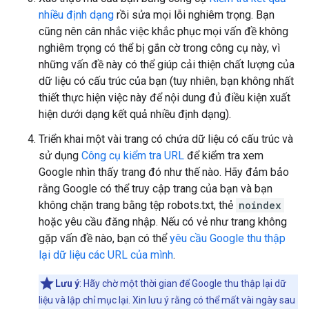
nhiều định dạng
rồi sửa mọi lỗi nghiêm trọng. Bạn
cũng nên cân nhắc việc khắc phục mọi vấn đề không
nghiêm trọng có thể bị gắn cờ trong công cụ này, vì
những vấn đề này có thể giúp cải thiện chất lượng của
dữ liệu có cấu trúc của bạn (tuy nhiên, bạn không nhất
thiết thực hiện việc này để nội dung đủ điều kiện xuất
hiện dưới dạng kết quả nhiều định dạng).
Triển khai một vài trang có chứa dữ liệu có cấu trúc và
sử dụng
Công cụ kiểm tra URL
để kiểm tra xem
Google nhìn thấy trang đó như thế nào. Hãy đảm bảo
rằng Google có thể truy cập trang của bạn và bạn
không chặn trang bằng tệp robots.txt, thẻ
noindex
hoặc yêu cầu đăng nhập. Nếu có vẻ như trang không
gặp vấn đề nào, bạn có thể
yêu cầu Google thu thập
lại dữ liệu các URL của mình
.
Lưu ý
: Hãy chờ một thời gian để Google thu thập lại dữ
liệu và lập chỉ mục lại. Xin lưu ý rằng có thể mất vài ngày sau