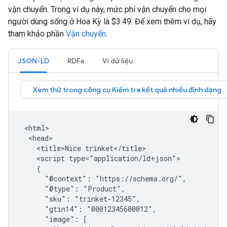
vận chuyển. Trong ví dụ này, mức phí vận chuyển cho mọi
người dùng sống ở Hoa Kỳ là
$3.49
. Để xem thêm ví dụ, hãy
tham khảo phần
Vận chuyển
.
JSON-LD
RDFa
Vi dữ liệu
 <html>

  <head>

    <title>Nice trinket</title>

    <script type="application/ld+json">

    {

      "@context": "https://schema.org/",

      "@type": "Product",

      "sku": "trinket-12345",

      "gtin14": "00012345600012",

      "image": [
