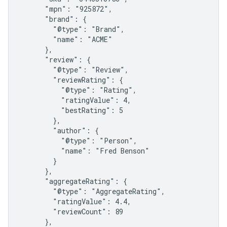
      "mpn": "925872",

      "brand": {

        "@type": "Brand",

        "name": "ACME"

      },

      "review": {

        "@type": "Review",

        "reviewRating": {

          "@type": "Rating",

          "ratingValue": 4,

          "bestRating": 5

        },

        "author": {

          "@type": "Person",

          "name": "Fred Benson"

        }

      },

      "aggregateRating": {

        "@type": "AggregateRating",

        "ratingValue": 4.4,

        "reviewCount": 89

      },
