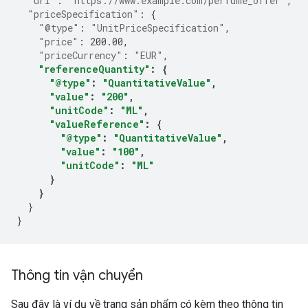
"url"
:
"https://www.example.com/perfume_offer"
,
"priceSpecification"
:
{
"@type"
:
"UnitPriceSpecification"
,
"price"
:
200.00
,
"priceCurrency"
:
"EUR"
,
"referenceQuantity"
:
{
"@type"
:
"QuantitativeValue"
,
"value"
:
"200"
,
"unitCode"
:
"ML"
,
"valueReference"
:
{
"@type"
:
"QuantitativeValue"
,
"value"
:
"100"
,
"unitCode"
:
"ML"
}
}
}
}
Thông tin vận chuyển
Sau đây là ví dụ về trang sản phẩm có kèm theo thông tin