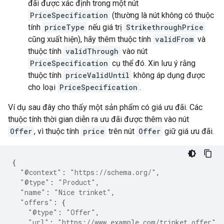
đãi được xác định trong một nút
PriceSpecification
(thường là nút không có thuộc
tính
priceType
nếu giá trị
StrikethroughPrice
cũng xuất hiện), hãy thêm thuộc tính
validFrom
và
thuộc tính
validThrough
vào nút
PriceSpecification
cụ thể đó. Xin lưu ý rằng
thuộc tính
priceValidUntil
không áp dụng được
cho loại
PriceSpecification
.
Ví dụ sau đây cho thấy một sản phẩm có giá ưu đãi. Các
thuộc tính thời gian diễn ra ưu đãi được thêm vào nút
Offer
, vì thuộc tính
price
trên nút
Offer
giữ giá ưu đãi.
{
"@context"
:
"https://schema.org/"
,
"@type"
:
"Product"
,
"name"
:
"Nice trinket"
,
"offers"
:
{
"@type"
:
"Offer"
,
"url"
:
"https://www.example.com/trinket_offer"
,