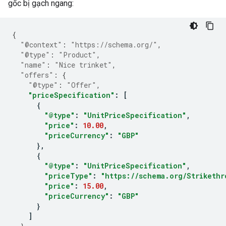
gốc bị gạch ngang:
{
"@context"
:
"https://schema.org/"
,
"@type"
:
"Product"
,
"name"
:
"Nice trinket"
,
"offers"
:
{
"@type"
:
"Offer"
,
"priceSpecification"
:
[
{
"@type"
:
"UnitPriceSpecification"
,
"price"
:
10.00
,
"priceCurrency"
:
"GBP"
},
{
"@type"
:
"UnitPriceSpecification"
,
"priceType"
:
"https://schema.org/Strikethr
"price"
:
15.00
,
"priceCurrency"
:
"GBP"
}
]