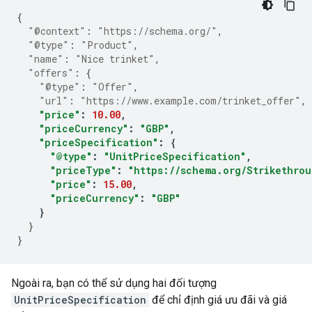
{
"@context"
:
"https://schema.org/"
,
"@type"
:
"Product"
,
"name"
:
"Nice trinket"
,
"offers"
:
{
"@type"
:
"Offer"
,
"url"
:
"https://www.example.com/trinket_offer"
,
"price"
:
10.00
,
"priceCurrency"
:
"GBP"
,
"priceSpecification"
:
{
"@type"
:
"UnitPriceSpecification"
,
"priceType"
:
"https://schema.org/Strikethrou
"price"
:
15.00
,
"priceCurrency"
:
"GBP"
}
}
}
Ngoài ra, bạn có thể sử dụng hai đối tượng
UnitPriceSpecification
để chỉ định giá ưu đãi và giá