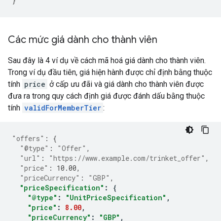
}
Các mức giá dành cho thành viên
Sau đây là 4 ví dụ về cách mã hoá giá dành cho thành viên.
Trong ví dụ đầu tiên, giá hiện hành được chỉ định bằng thuộc
tính
price
ở cấp ưu đãi và giá dành cho thành viên được
đưa ra trong quy cách định giá được đánh dấu bằng thuộc
tính
validForMemberTier
:
"offers"
:
{
"@type"
:
"Offer"
,
"url"
:
"https://www.example.com/trinket_offer"
,
"price"
:
10.00
,
"priceCurrency"
:
"GBP"
,
"priceSpecification"
:
{
"@type"
:
"UnitPriceSpecification"
,
"price"
:
8.00
,
"priceCurrency"
:
"GBP"
,