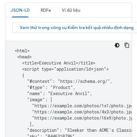
JSON-LD
RDFa
Vi dữ liệu
 <html>

  <head>

    <title>Executive Anvil</title>

    <script type="application/ld+json">

    {

      "@context": "https://schema.org/",

      "@type": "Product",

      "name": "Executive Anvil",

      "image": [

        "https://example.com/photos/1x1/photo.jpg",
        "https://example.com/photos/4x3/photo.jpg",
        "https://example.com/photos/16x9/photo.jpg"
       ],

      "description": "Sleeker than ACME's Classic A
      "sku": "0446310786",
