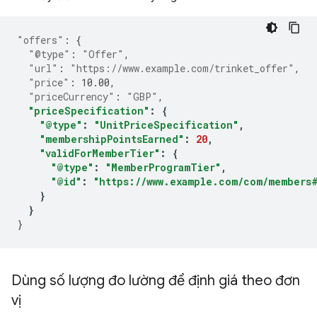
"offers"
:
{
"@type"
:
"Offer"
,
"url"
:
"https://www.example.com/trinket_offer"
,
"price"
:
10.00
,
"priceCurrency"
:
"GBP"
,
"priceSpecification"
:
{
"@type"
:
"UnitPriceSpecification"
,
"membershipPointsEarned"
:
20
,
"validForMemberTier"
:
{
"@type"
:
"MemberProgramTier"
,
"@id"
:
"https://www.example.com/com/members
}
}
}
Dùng số lượng đo lường để định giá theo đơn
vị