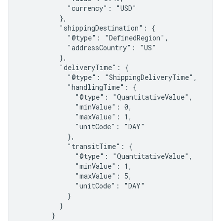
            "currency": "USD"

          },

          "shippingDestination": {

            "@type": "DefinedRegion",

            "addressCountry": "US"

          },

          "deliveryTime": {

            "@type": "ShippingDeliveryTime",

            "handlingTime": {

              "@type": "QuantitativeValue",

              "minValue": 0,

              "maxValue": 1,

              "unitCode": "DAY"

            },

            "transitTime": {

              "@type": "QuantitativeValue",

              "minValue": 1,

              "maxValue": 5,

              "unitCode": "DAY"

            }

          }

        }
