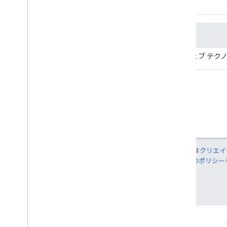
タイトル
説明
基本的な統合
さまざまなウェブ テクノロジ
特に記載のない限り、このページのコンテンツは
クリエイ
れます。詳しくは、
Google Developers サイトのポリシー
最終更新日 2025-11-29 UTC。
サービス情報