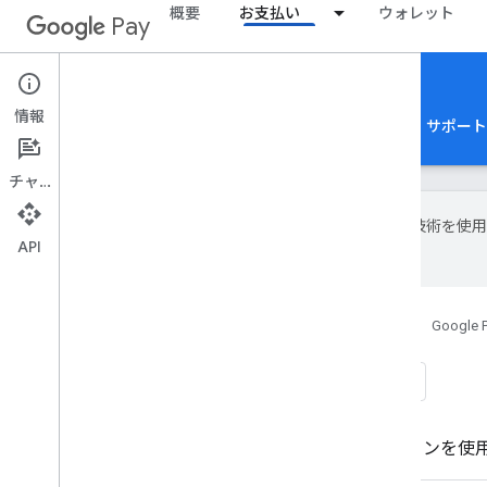
概要
お支払い
ウォレット
Pay
Google Pay for Payments
Web
情報
ホーム
ガイド
リファレンス
サンプル
サポート
チャット
Google は AI 
API
場合があります。
ホーム
プロダクト
Google Pay
Google P
サンプル
次のコードサンプルのコレクションを使用して