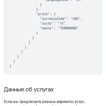
                }

              ],

              "price": {

                "currencyCode": "USD",

                "units": "15",

                "nanos": "750000000"

              }

            }

          ]

        }

      ]

    }

  ]

}
Данные об услугах
Если вы предлагаете разные варианты услуг,