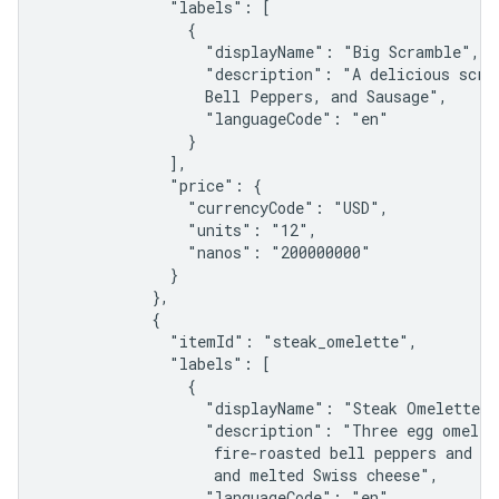
              "labels": [

                {

                  "displayName": "Big Scramble",

                  "description": "A delicious scram
                  Bell Peppers, and Sausage",

                  "languageCode": "en"

                }

              ],

              "price": {

                "currencyCode": "USD",

                "units": "12",

                "nanos": "200000000"

              }

            },

            {

              "itemId": "steak_omelette",

              "labels": [

                {

                  "displayName": "Steak Omelette",

                  "description": "Three egg omelett
                   fire-roasted bell peppers and on
                   and melted Swiss cheese",

                  "languageCode": "en"
