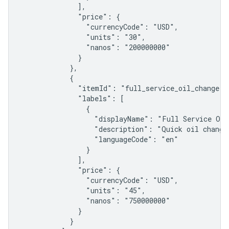
              ],

              "price": {

                "currencyCode": "USD",

                "units": "30",

                "nanos": "200000000"

              }

            },

            {

              "itemId": "full_service_oil_change",

              "labels": [

                {

                  "displayName": "Full Service Oil 
                  "description": "Quick oil change,
                  "languageCode": "en"

                }

              ],

              "price": {

                "currencyCode": "USD",

                "units": "45",

                "nanos": "750000000"

              }

            }
