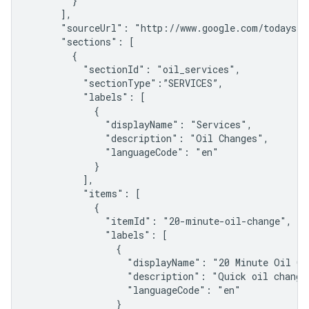
        }

      ],

      "sourceUrl": "http://www.google.com/todays_se
      "sections": [

        {

          "sectionId": "oil_services",

          "sectionType":”SERVICES”,

          "labels": [

            {

              "displayName": "Services",

              "description": "Oil Changes",

              "languageCode": "en"

            }

          ],

          "items": [

            {

              "itemId": "20-minute-oil-change",

              "labels": [

                {

                  "displayName": "20 Minute Oil Cha
                  "description": "Quick oil change 
                  "languageCode": "en"

                }
