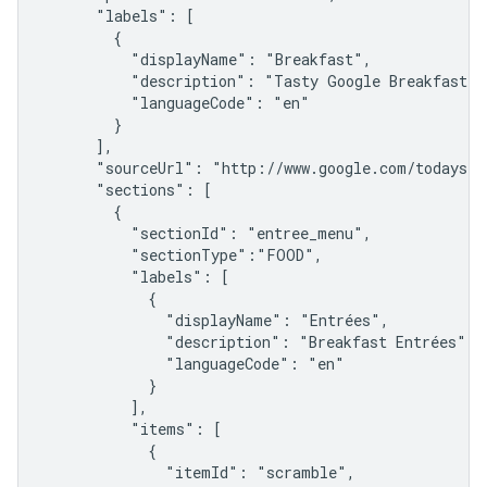
      "labels": [

        {

          "displayName": "Breakfast",

          "description": "Tasty Google Breakfast",

          "languageCode": "en"

        }

      ],

      "sourceUrl": "http://www.google.com/todays_me
      "sections": [

        {

          "sectionId": "entree_menu",

          "sectionType":"FOOD",

          "labels": [

            {

              "displayName": "Entrées",

              "description": "Breakfast Entrées",

              "languageCode": "en"

            }

          ],

          "items": [

            {

              "itemId": "scramble",
