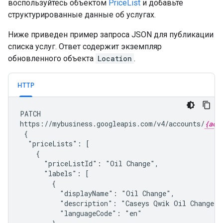
воспользуйтесь объектом
PriceList
и добавьте
структурированные данные об услугах.
Ниже приведен пример запроса JSON для публикации
списка услуг. Ответ содержит экземпляр
обновленного объекта
Location
.
HTTP
PATCH

https://mybusiness.googleapis.com/v4/accounts/
{acc
 {

  "priceLists": [

    {

      "priceListId": "Oil Change",

      "labels": [

        {

          "displayName": "Oil Change",

          "description": "Caseys Qwik Oil Change",

          "languageCode": "en"
