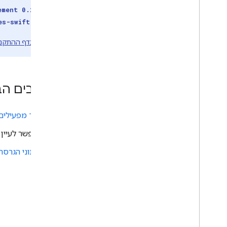
ement 0.2.0 and root
es-swift-sdk' 0.2.0.
מידע נוסף זמין
בדף ההתקנ
השלבים הב
כך מפעילים את ces SDK
אפשר לעיין 
נתוני הגרסה של es Swift SDK