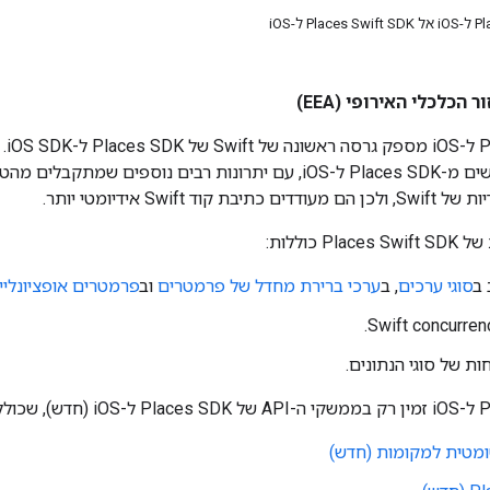
הכלכלי האירופי (EEA)
וד Swift אידיומטי יותר.
 כוללות:
 ב
סוגי ערכים
, ב
ערכי ברירת מחדל של פרמטרים
וב
פרמטרים אופציונליי
ות של סוגי הנתונים.
 הבאים:
מטית למקומות (חדש)