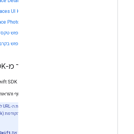
Place Details (ח
aces UI Kit
Place Photos (ח
חיפוש טקסט
חיפוש בקרב
מעבר מ-Places SDK ל-i
הקוד של Places Swift SDK ל-iOS פועל לצד הטמעות ישנות יותר, כך שאפשר לבצע את המעבר בהדרגה.
מידע נוסף והוראות להעברה 
הערה:
כתובת ה-URL לגישה ל-Places Swift SDK ל-iOS השתנתה. הכתובת החדשה היא
המעודכנת.
אם תנסו להוסיף את
Swift