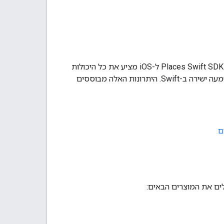
‫Places Swift SDK ל-iOS מספק גרסה ראשונה של Swift של Places SDK ל-iOS SDK. ‫Places Swift SDK ל-iOS מציע את כל היכולות
שמוכרות למשתמשים מ-Places SDK ל-iOS, עם יתרונות רבים נוספים שמתקבלים מהטמעה ישירה ב-Swift. היתרונות האלה מבוססים
ם