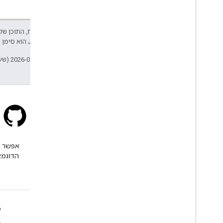
אלא אם צוין אחרת, התוכן של 
Developers‏
.‏ Java הוא סימן מסחרי רשום של חברת Oracle ו/או של השותפים העצמאיים שלה.
עדכון אחרון: 2026-07-07 (שעון UTC).
Stack Overflow
שולחים שאלה עם התג google-
maps.
הדוגמא
מידע נוסף
פ