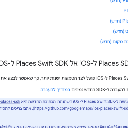
דש)
Pl
דש)
 (חדש)
ת מקום (חדש)
OS אל Places Swift SDK ל-i
OS
ל-SDK החדש זמינים
במדריך להעברה
.
-places-sdk
GooglePlaces
ממאגר שיצא משימוש, תופיע הודעת השגיאה הבאה:
sSwift