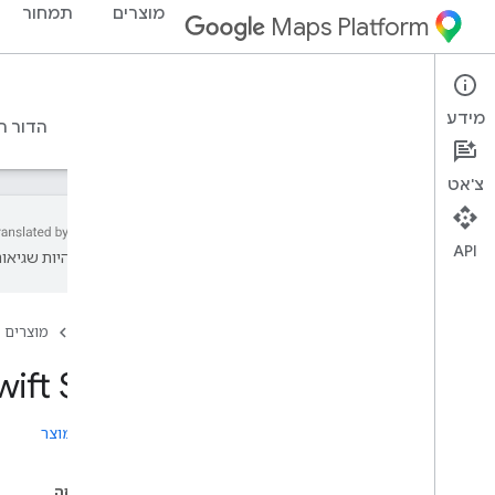
מוצרים
תמחור
Maps Platform
Places SDK for iOS
iOS
מידע
מדריכים
חומרי עזר
דוגמאות
משאבים
הדור ה
צ'אט
API
עשויות להיות שגיאות
Places SDK ל-i
OS
סקירה כללית
דף הבית
מוצרים
Places Swift SDK ל-i
OS
מזהי מקומות
 Swift SDK
סמלי מקומות
הערות המוצר
הגדרה
הגדרת Places SDK ל-i
OS
בדף הזה