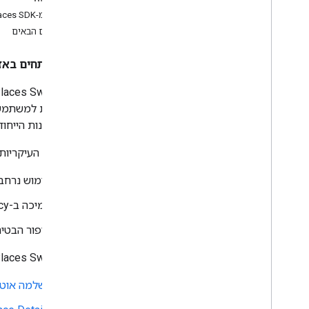
הגדרת פרויקט ב-Xcode
מעבר מ-Places SDK ל-iOS אל Places Swift SDK ל-iOS
שימוש ב-App Check לאבטחת מפתח ה-
API
השלבים הבאים
גרסאות
מפתחים באזור 
Places API (חדש) ב-Places SDK ל-i
OS
השלמה אוטומטית של מקומות (חדש)
פרטי מקום (חדש)
על התכונות הייחודיות של Swift, ולכן הם מעודדים כתיבת ק
תמונות של המקום (חדש)
התכונות העיקריות של Places Swift SDK
חיפוש טקסט (חדש)
חיפוש בקרבת מקום (חדש)
שימוש נרחב
עבודה עם נתוני מקום (חדש)
תמיכה ב-Swift concurrency.
Places UI Kit
שימוש באסימוני ביקור
שיפור הבטיח
חיפוש לאורך המסלול
‫Places Swift SDK ל-iOS זמין רק בממשקי ה-API של Places SDK ל-iOS (חדש), שכוללים את המוצרים
ספריות בקוד פתוח
השלמה אוטו
שילוב ספרייה