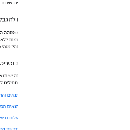
להשתמש בשירות בצורה נכו
חריגים להגבל
שימו לב ש
מזהה ה
מזהי מקומות ללא 
לרענן ולנהל מזהי 
מדינות וטריטו
לפני שמתחילים לפתח באמצעות Google Maps Platform, חשוב לעיין 
התנאים וההגבלות ש
התנאים הספציפיים
שאלות נפוצות
הדרישות של הפלטפורמ