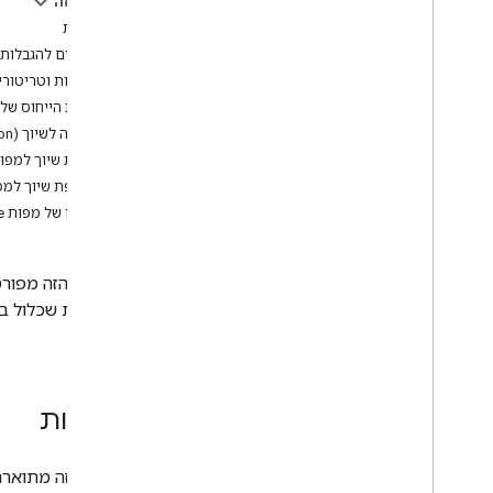
בדף הזה
שימוש וחיוב
מדיניות
דיווח ומעקב
חריגים להגבלות
מדינות וטריטורי
מדיניות ותנאים
דרישות הייחוס של מפות
מדיניות וייחוס
דוגמה לשיוך (Attribution)
תנאים והגבלות
הצגת שיוך למפות ogle
איך להתכונן לקראת דרישות הגילוי הנאות
של Google Play לגבי איסוף נתונים
הוספת שיוך למפות le
הלוגו של מפות Google ושיוך הטקסט
למקומות שכלול ב-API הזה. תנאים נוספים של הפלטפורמה של מפות Google מפורט
.
Google
מדיניות