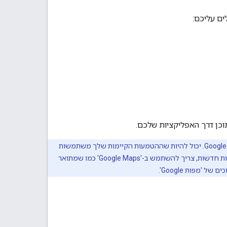
ים עליכם:
בדרישות המעודכנות הבאות בנושא שיוך, נעשה עכשיו שימוש במונח Google Maps במקום רק Google. יכול להיות שההטמעות הקיימות שלך משתמשות
בשיוך 'Google', בהתאם להנחיות הקודמות. בשלב הזה אפשר להמשיך להשתמש בשיוך 'Google'. בהטמעות חדשות, צריך להשתמש ב-'Google Maps' כמו שמתואר