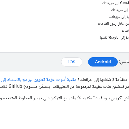
ية إلى خريطتك
ن خلال رموز الفقاعات
لامات
ة إلى الخريطة نفسها
ساسي:
Android
iOS
تقدّمة لإضافتها إلى خرائطك؟
مكتبة أدوات حزمة تطوير البرامج بالاستناد إلى بيانات "خرائط oogle
ّن فئات مفيدة لمجموعة من التطبيقات. يتضمّن مستودع GitHub فئات الأدوات وتطبيق
قش "كريس برودفوت" مكتبة الأدوات، مع التركيز على ترميز الخطوط المتعددة وال