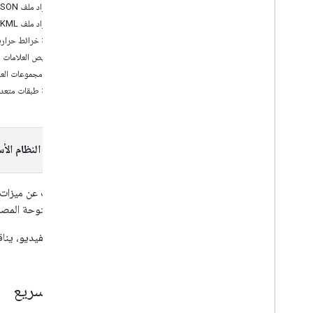
استيراد ملف GeoJSON إلى خريطتك
الإصدارات
استيراد ملف KML إلى خريطتك
إضافة خرائط حرار
المهام والمفاهيم
تخصيص العلامات م
إنشاء خريطة وضبطها
إدارة مجموعات الع
التفاعل مع خريطة
إضافة طبقات متعدد
الرسم على الخريطة
تخصيص الخرائط
تحسين إمكانية الوصول
Maps API على Wear OS
اختيار النظام الأ
المكتبات المفتوحة المصدر
هل تبحث عن ميزات م
مكتبة الأدوات
مكتبة مفتوحة المصدر تتضم
نظرة عامة
الإعداد التجريبي
في هذا الفيديو، ينا
Geo
JSON
ملف KML
خرائط التمثيل اللوني
إعداد سريع
تجميع محدّدات المواقع الجغرافية
متعددة الطبقات