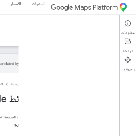
المنتجات
الأسعار
Maps Platform
Maps SDK for Android
Android
معلومات
الأدلة
المرجع
نماذج
الموارد
دردشة
واجهة برمجة التطبيقات
حزمة تطوير البرامج بالاستناد إلى بيانات "خرائط
Google" للتطبيقات المتوافقة مع Android
الصفحة الرئيسية
ال
نظرة عامة
"خرائط Google" لمكتبة Android Utility
التشغيل السريع
الإعداد
على هذه الصفحة
إعداد "حزمة تطوير البرامج بالاستناد إلى بيانات
إعداد سريع
خرائط Google" لنظام التشغيل Android
المرافق
إعداد مشروع في "استوديو Android"