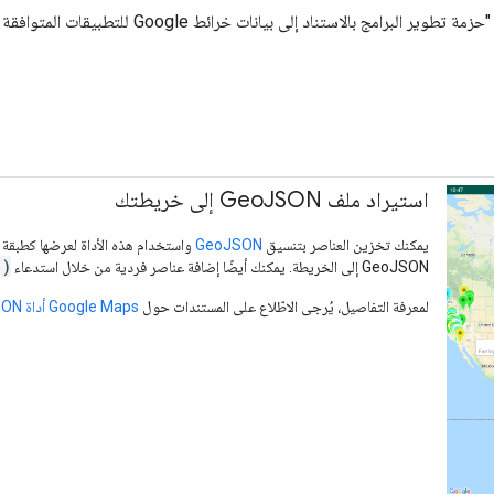
بالاستناد إلى بيانات خرائط Google للتطبيقات المتوافقة مع Android"، اتّبِع الخطوات الموضّحة في
استيراد ملف Geo
JSON إلى خريطتك
يمكنك تخزين العناصر بتنسيق
GeoJSON
واستخدام هذه الأداة لعرضها كطبقة
()
GeoJSON إلى الخريطة. يمكنك أيضًا إضافة عناصر فردية من خلال استدعاء
لمعرفة التفاصيل، يُرجى الاطّلاع على المستندات حول
Google Maps أداة GeoJSON لنظام التشغيل Android