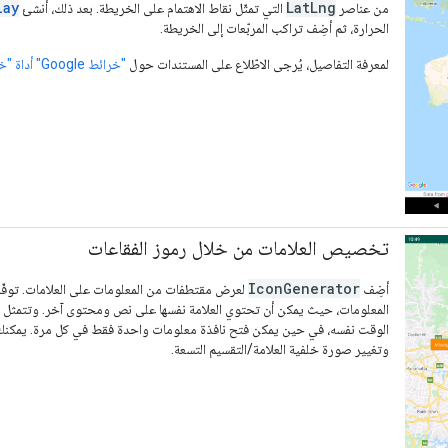
lay
LatLng
من عناصر
التي تمثّل نقاط الاهتمام على الخريطة. بعد ذلك، أنشئ
الحرارة، ثم أضِف تراكب المربّعات إلى الخريطة.
لمعرفة التفاصيل، يُرجى الاطّلاع على المستندات حول
"خرائط Google" أداة "خريطة الحرارة" على Android
تخصيص العلامات من خلال رموز الفقاعات
IconGenerator
أضِف
لعرض مقتطفات من المعلومات على العلامات. توفّر 
المعلومات، حيث يمكن أن تحتوي العلامة نفسها على نص ومحتوى آخر. وتتمثل الم
الوقت نفسه، في حين يمكن فتح نافذة معلومات واحدة فقط في كل مرة. يمكنك أيض
وتغيير صورة خلفية العلامة/التقسيم التسعة.