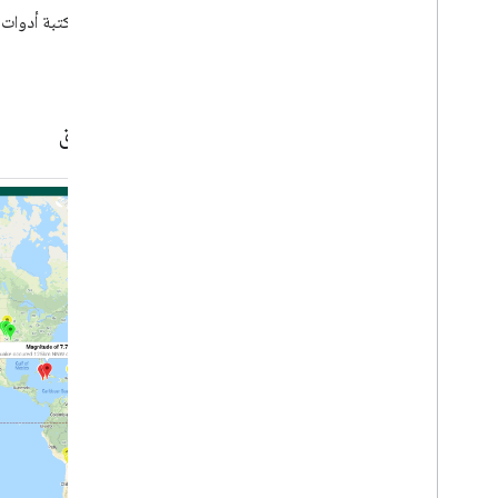
لتثبيت مكتبة أدوات "حزمة تطوير البرامج 
إضافات KTX Kotlin
الإعداد
.
مكتبة "إنشاء" في "خرائط Google"
مكتبة Rx للخرائط
المكوّن الإضافي Secrets Gradle
المرافق
نقل البيانات من الإصدار 3 التجريبي من
حزمة تطوير البرامج (SDK) للخرائط