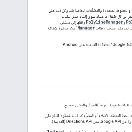
بالإضافة إلى العلامات والخطوط المتعددة والمضلّعات الخاصة بك، وكل ذلك على
قر إلى كل طبقة. ما عليك سوى إنشاء مثيل للفئات
PolylineManager
Po
و
ونقلها إلى منشئي
Manager
ك بعد ذلك استخدام فئات
أعلاه مباشرةً لإضافة
Android.
لى إحداثيات خطوط العرض/الطول والعكس صحيح.
دِّد الخط المتعدّد الأضلاع أو المضلّع كسلسلة مُشفَّرة. اطّلِع على
Dir (القديمة).
في مكتبة أدوات ‎Maps SDK for Android لتشفير تسلسل إحداثيات خط العرض/خط الطول (LatLngs)