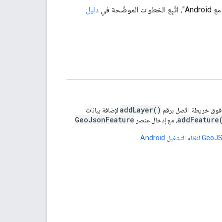
دليل
addLayer()
 فوق خريطة. اتّصل برقم
لإضافة بيانات
GeoJsonFeature
addFeature
، مع إدخال عنصر
.
.