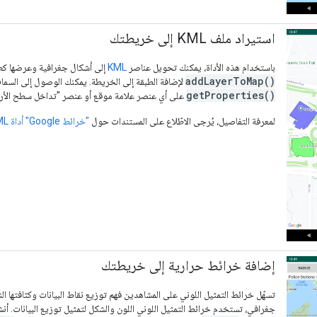
استيراد ملف KML إلى خريطتك
باستخدام هذه الأداة، يمكنك تحويل عناصر
KML
إلى أشكال جغرافية وعرضها كطب
addLayerToMap()
لإضافة الطبقة إلى الخريطة. يمكنك الوصول إلى السمات في عنصر KML م
getProperties()
على أي عنصر علامة موقع أو عنصر "تداخل سطح الأر
لمعرفة التفاصيل، يُرجى الاطّلاع على المستندات حول
"خرائط Google" أداة KML لنظام التشغيل Android
إضافة خرائط حرارية إلى خريطتك
تسهّل خرائط التمثيل اللوني على المشاهدين فهم توزيع نقاط البيانات وكثافتها ا
جغرافي، تستخدم خرائط التمثيل اللوني اللون والشكل لتمثيل توزيع البيانات. أ