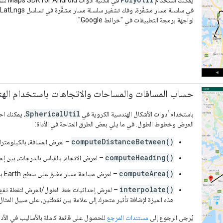
لواجهة برمجة التطبيقات في "خرائط Google".
حساب المسافات والمساحات والاتجاهات باستخدام الهن
SphericalUtil
باستخدام أدوات الأشكال الهندسية الكروية في
، يمكنك اح
العرض وخطوط الطول. في ما يلي بعض الطرق المتاحة في الأداة:
computeDistanceBetween()
– لعرض المسافة، بالكيلومتر
computeHeading()
– لعرض الاتجاه، بالقياس بالدرجات، بين
computeArea()
– لعرض مساحة مسار مغلق على سطح Earth بالمتر المربّع
interpolate()
– لعرض إحداثيات خط الطول/العرض لنقطة تقع ع
هذه الميزة لإضافة تأثير متحرك إلى علامة بين نقطتَين، على سبيل المثال
يُرجى الرجوع إلى
مستندات المرجع
للحصول على قائمة كاملة بالأساليب في الأدا