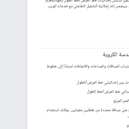
في سلسلة مسار مشفَّرة، وفك تشفير سلسلة مسار مشفَّرة في تسلسل LatLngs. سيضمن ذلك إمكانية التشغيل التفاعلي مع خدمات الويب
دسة الكروية
تساب المسافات والمساحات والاتجاهات استنادًا إلى خطوط
ات، بين إحداثيتَي خط العرض/الطول
 إحداثي خط العرض/خط الطول
لى مسافة محددة من نقطتَين معيّنتَين. يمكنك استخدام
.
ة.