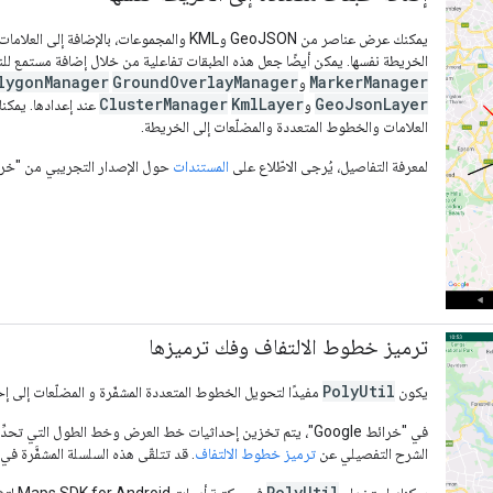
يمكنك عرض عناصر من GeoJSON وKML والمجموعات، 
الخريطة نفسها. يمكن أيضًا جعل هذه الطبقات تفاعلية من خلال إضافة مستمع للن
lygonManager
GroundOverlayManager
MarkerManager
و
ClusterManager
KmlLayer
GeoJsonLayer
و
عند إعدادها. يمكن
العلامات والخطوط المتعددة والمضلّعات إلى الخريطة.
لمعرفة التفاصيل، يُرجى الاطّلاع على
المستندات
حول الإصدار التجريبي من "خرائط Google" المتعدّدة الطبقات على 
ترميز خطوط الالتفاف وفك ترميزها
PolyUtil
يكون
مفيدًا لتحويل الخطوط المتعددة المشفّرة و المضلّعات إ
في "خرائط Google"، يتم تخزين إحداثيات خط العرض وخط الطول التي تح
الشرح التفصيلي عن
ترميز خطوط الالتفاف
. قد تتلقّى هذه السلسلة المشفَّرة في ردّ من Google API، مثل ections API
PolyUtil
يمكنك استخدام