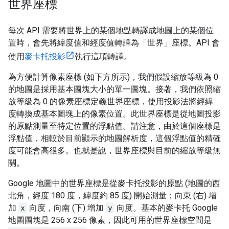
世界座標
每次 API 需要將世界上的某個地點轉譯成地圖上的某個位
置時，會先將緯度值和經度值轉譯為「世界」座標
。API 會
使用
麥卡托投影
執行這項轉譯。
為方便計算像素座標 (如下方所示)，我們假設縮放等級為 0
的地圖是採用基本圖塊大小的單一圖塊。接著，我們依照縮
放等級為 0 的像素座標定義世界座標，使用投影法將經緯
度轉換成基本圖塊上的像素位置。此世界座標是從地圖投影
的原點測量至特定位置的浮點值。請注意，由於這個座標是
浮點值，相較於目前顯示的地圖解析度，這個浮點值的精確
度可能會高很多。也就是說，世界座標與目前的縮放等級無
關。
Google 地圖中的世界座標是從麥卡托投影的原點 (地圖的西
北角，經度 180 度，緯度約 85 度) 開始測量；向東 (右) 增
加
x
向度，向南 (下) 增加
y
向度。基本的麥卡托 Google
地圖圖塊是 256 x 256 像素，因此可用的世界座標空間是