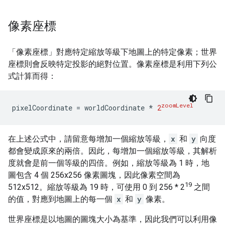
像素座標
「像素座標」
對應特定縮放等級下地圖上的特定像素；世界
座標則會反映特定投影的絕對位置。像素座標是利用下列公
式計算而得：
zoomLevel
pixelCoordinate 
=
 worldCoordinate 
*
2
在上述公式中，請留意每增加一個縮放等級，
x
和
y
向度
都會變成原來的兩倍。因此，每增加一個縮放等級，其解析
度就會是前一個等級的四倍。例如，縮放等級為 1 時，地
圖包含 4 個 256x256 像素圖塊，因此像素空間為
19
512x512。縮放等級為 19 時，可使用 0 到 256 * 2
之間
的值，對應到地圖上的每一個
x
和
y
像素。
世界座標是以地圖的圖塊大小為基準，因此我們可以利用像