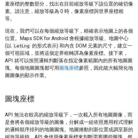
素座標的整數部分，找出在目前縮放等級下該位置的確切像
素。請注意，縮放等級為 0 時，像素座標與世界座標相
等。
現在，我們可以在每個縮放等級下，精確表示地圖上的各個
位置。Maps SDK for Android 會根據縮放等級、地圖中心
(以
LatLng
的形式表示) 和內含 DOM 元素的尺寸，建立一
個可視區域，並將這個定界框轉譯為像素座標。接下來，
API 就可以按照邏輯判斷落在指定像素範圍內的所有地圖圖
塊。每個地圖圖塊都可用
圖塊座標
參照，因此能大幅簡化地
圖圖像的顯示作業。
圖塊座標
API 無法在較高的縮放等級下，一次載入所有地圖圖像，而
是會將各個縮放等級的圖像，分解成一組依照應用程式理解
的邏輯順序排列的地圖圖塊。地圖捲動到新位置或調至新的
縮放等級時，API 會使用像素座標來判斷需要哪些圖塊，然