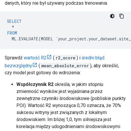
danych, który nie był używany podczas trenowania.
SELECT
*
FROM
ML
.
EVALUATE
(
MODEL
`
your_project
.
your_dataset
.
site_
Sprawdź
wartość R2
(
r2_score
) i
średni błąd
bezwzględny
(
mean_absolute_error
), aby określić,
czy model jest gotowy do wdrożenia:
Współczynnik R2
określa, w jakim stopniu
zmienność wyników jest wyjaśniana przez
zewnętrzne czynniki środowiskowe (pobliskie punkty
POI). Wartość R2 wynosząca 0,70 oznacza, że 70%
sukcesu witryny jest związanych z lokalnym
środowiskiem. Im bliżej 1,0, tym silniejsza jest
korelacja między udogodnieniami środowiskowymi