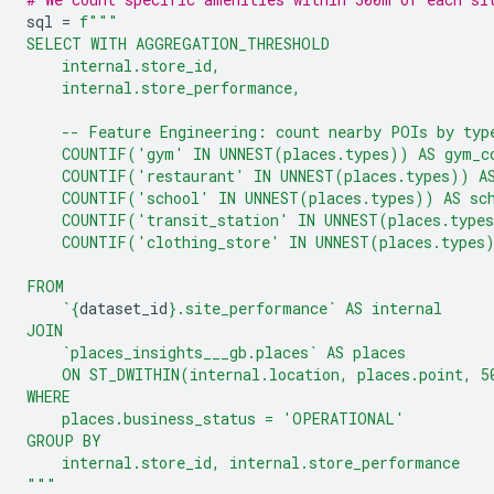
sql
=
f
"""
SELECT WITH AGGREGATION_THRESHOLD
    internal.store_id,
    internal.store_performance,
    -- Feature Engineering: count nearby POIs by typ
    COUNTIF('gym' IN UNNEST(places.types)) AS gym_c
    COUNTIF('restaurant' IN UNNEST(places.types)) AS
    COUNTIF('school' IN UNNEST(places.types)) AS sc
    COUNTIF('transit_station' IN UNNEST(places.types
    COUNTIF('clothing_store' IN UNNEST(places.types)
FROM
    `
{
dataset_id
}
.site_performance` AS internal
JOIN
    `places_insights___gb.places` AS places
    ON ST_DWITHIN(internal.location, places.point, 5
WHERE
    places.business_status = 'OPERATIONAL'
GROUP BY
    internal.store_id, internal.store_performance
"""