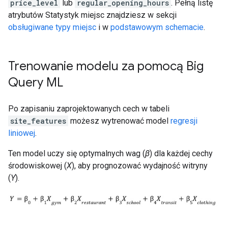
price_level
lub
regular_opening_hours
. Pełną listę
atrybutów Statystyk miejsc znajdziesz w sekcji
obsługiwane typy miejsc
i w
podstawowym schemacie
.
Trenowanie modelu za pomocą Big
Query ML
Po zapisaniu zaprojektowanych cech w tabeli
site_features
możesz wytrenować model
regresji
liniowej
.
Ten model uczy się optymalnych wag (
β
) dla każdej cechy
środowiskowej (
X
), aby prognozować wydajność witryny
(
Y
).