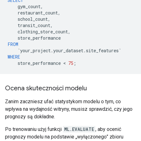
SELECT
gym_count
,
restaurant_count
,
school_count
,
transit_count
,
clothing_store_count
,
store_performance
FROM
`
your_project
.
your_dataset
.
site_features
`
WHERE
store_performance
 < 
75
;
Ocena skuteczności modelu
Zanim zaczniesz ufać statystykom modelu o tym, co
wpływa na wydajność witryny, musisz sprawdzić, czy jego
prognozy są dokładne.
Po trenowaniu użyj funkcji
ML.EVALUATE
, aby ocenić
prognozy modelu na podstawie „wyłączonego” zbioru