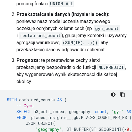
pomocą funkcji
UNION ALL
.
Przekształcanie danych (inżynieria cech):
ponieważ nasz model uczenia maszynowego
oczekuje odrębnych kolumn cech (np.
gym_count
i
restaurant_count
), grupujemy komórki i używamy
agregacji warunkowej
(SUM(IF(...)))
, aby
przekształcić dane w odpowiedni schemat.
Prognoza:
te przestawione cechy siatki
przekazujemy bezpośrednio do funkcji
ML.PREDICT
,
aby wygenerować wynik skuteczności dla każdej
okolicy.
WITH
combined_counts
AS
(
-- Gyms
SELECT
h3_cell_index
,
geography
,
count
,
'gym'
AS
FROM
`
places_insights___gb
.
PLACES_COUNT_PER_H3
`
(
JSON_OBJECT
(
'geography'
,
ST_BUFFER
(
ST_GEOGPOINT
(
-
0
.