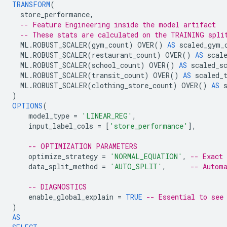
TRANSFORM
(
store_performance
,
-- Feature Engineering inside the model artifact
-- These stats are calculated on the TRAINING spli
ML
.
ROBUST_SCALER
(
gym_count
)
OVER
()
AS
scaled_gym_
ML
.
ROBUST_SCALER
(
restaurant_count
)
OVER
()
AS
scal
ML
.
ROBUST_SCALER
(
school_count
)
OVER
()
AS
scaled_s
ML
.
ROBUST_SCALER
(
transit_count
)
OVER
()
AS
scaled_
ML
.
ROBUST_SCALER
(
clothing_store_count
)
OVER
()
AS
)
OPTIONS
(
model_type
=
'LINEAR_REG'
,
input_label_cols
=
[
'store_performance'
],
-- OPTIMIZATION PARAMETERS
optimize_strategy
=
'NORMAL_EQUATION'
,
-- Exact
data_split_method
=
'AUTO_SPLIT'
,
-- Autom
-- DIAGNOSTICS
enable_global_explain
=
TRUE
-- Essential to see
)
AS