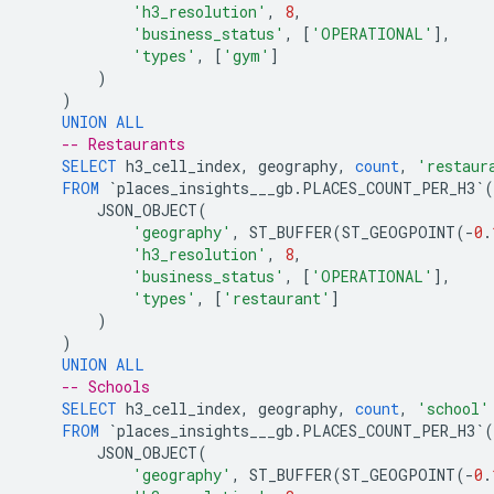
'h3_resolution'
,
8
,
'business_status'
,
[
'OPERATIONAL'
],
'types'
,
[
'gym'
]
)
)
UNION
ALL
-- Restaurants
SELECT
h3_cell_index
,
geography
,
count
,
'restaur
FROM
`
places_insights___gb
.
PLACES_COUNT_PER_H3
`
(
JSON_OBJECT
(
'geography'
,
ST_BUFFER
(
ST_GEOGPOINT
(
-
0
.
'h3_resolution'
,
8
,
'business_status'
,
[
'OPERATIONAL'
],
'types'
,
[
'restaurant'
]
)
)
UNION
ALL
-- Schools
SELECT
h3_cell_index
,
geography
,
count
,
'school'
FROM
`
places_insights___gb
.
PLACES_COUNT_PER_H3
`
(
JSON_OBJECT
(
'geography'
,
ST_BUFFER
(
ST_GEOGPOINT
(
-
0
.