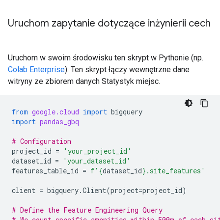
Uruchom zapytanie dotyczące inżynierii cech
Uruchom w swoim środowisku ten skrypt w Pythonie (np.
Colab Enterprise
). Ten skrypt łączy wewnętrzne dane
witryny ze zbiorem danych Statystyk miejsc.
from
google.cloud
import
bigquery
import
pandas_gbq
# Configuration
project_id
=
'your_project_id'
dataset_id
=
'your_dataset_id'
features_table_id
=
f
'
{
dataset_id
}
.site_features'
client
=
bigquery
.
Client
(
project
=
project_id
)
# Define the Feature Engineering Query
# We count specific amenities within 500m of each si