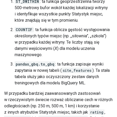
ST_DWITHIN
: ta funkcja geoprzestrzenna tworzy
500-metrowy bufor wokół każdej lokalizacji witryny
i identyfikuje wszystkie punkty Statystyk miejsc,
które znajdują się w tym promieniu.
COUNTIF
: ta funkcja oblicza gęstość występowania
określonych typów miejsc (np. „siłownia”, „szkoła”)
w przypadku każdej witryny. Te liczby stają się
danymi wejściowymi (
X
) dla modelu uczenia
maszynowego.
pandas_gbq.to_gbq
: ta funkcja zapisuje wyniki
zapytania w nowej tabeli (
site_features
). Ta stała
tabela służy jako oczyszczony zestaw danych
treningowych dla modelu BigQuery ML.
W przypadku bardziej zaawansowanych zastosowań
w rzeczywistym świecie rozważ obliczanie cech w różnych
odległościach (np. 250 m, 500 m, 1 km) i korzystanie
z innych atrybutów Statystyk miejsc, takich jak
rating
,