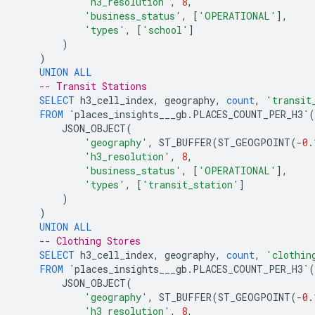
'h3_resolution'
,
8
,
'business_status'
,
[
'OPERATIONAL'
],
'types'
,
[
'school'
]
)
)
UNION
ALL
-- Transit Stations
SELECT
h3_cell_index
,
geography
,
count
,
'transit
FROM
`
places_insights___gb
.
PLACES_COUNT_PER_H3
`
(
JSON_OBJECT
(
'geography'
,
ST_BUFFER
(
ST_GEOGPOINT
(
-
0
.
'h3_resolution'
,
8
,
'business_status'
,
[
'OPERATIONAL'
],
'types'
,
[
'transit_station'
]
)
)
UNION
ALL
-- Clothing Stores
SELECT
h3_cell_index
,
geography
,
count
,
'clothin
FROM
`
places_insights___gb
.
PLACES_COUNT_PER_H3
`
(
JSON_OBJECT
(
'geography'
,
ST_BUFFER
(
ST_GEOGPOINT
(
-
0
.
'h3_resolution'
,
8
,