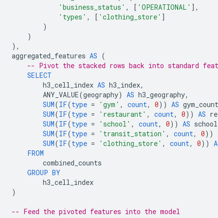
'business_status'
,
[
'OPERATIONAL'
],
'types'
,
[
'clothing_store'
]
)
)
),
aggregated_features
AS
(
-- Pivot the stacked rows back into standard fea
SELECT
h3_cell_index
AS
h3_index
,
ANY_VALUE
(
geography
)
AS
h3_geography
,
SUM
(
IF
(
type
=
'gym'
,
count
,
0
))
AS
gym_coun
SUM
(
IF
(
type
=
'restaurant'
,
count
,
0
))
AS
re
SUM
(
IF
(
type
=
'school'
,
count
,
0
))
AS
school
SUM
(
IF
(
type
=
'transit_station'
,
count
,
0
))
SUM
(
IF
(
type
=
'clothing_store'
,
count
,
0
))
A
FROM
combined_counts
GROUP
BY
h3_cell_index
)
-- Feed the pivoted features into the model