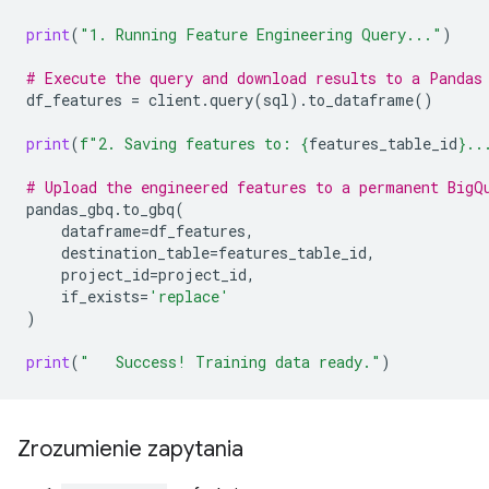
print
(
"1. Running Feature Engineering Query..."
)
# Execute the query and download results to a Pandas
df_features
=
client
.
query
(
sql
)
.
to_dataframe
()
print
(
f
"2. Saving features to: 
{
features_table_id
}
..
# Upload the engineered features to a permanent BigQ
pandas_gbq
.
to_gbq
(
dataframe
=
df_features
,
destination_table
=
features_table_id
,
project_id
=
project_id
,
if_exists
=
'replace'
)
print
(
"   Success! Training data ready."
)
Zrozumienie zapytania