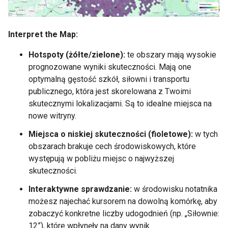
Interpret the Map:
Hotspoty (żółte/zielone):
te obszary mają wysokie
prognozowane wyniki skuteczności. Mają one
optymalną gęstość szkół, siłowni i transportu
publicznego, która jest skorelowana z Twoimi
skutecznymi lokalizacjami. Są to idealne miejsca na
nowe witryny.
Miejsca o niskiej skuteczności (fioletowe):
w tych
obszarach brakuje cech środowiskowych, które
występują w pobliżu miejsc o najwyższej
skuteczności.
Interaktywne sprawdzanie:
w środowisku notatnika
możesz najechać kursorem na dowolną komórkę, aby
zobaczyć konkretne liczby udogodnień (np. „Siłownie:
12”), które wpłynęły na dany wynik.