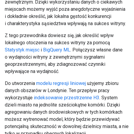
zewnętrznym. Dzięki wykorzystaniu danych o ciekawych
miejscach możemy wyjść poza anegdotyczne wyjaśnienia
i dokładnie określić, jak lokalna gęstość konkurencji
i charakterystyka sąsiedztwa wpływają na sukces witryny.
Z tego przewodnika dowiesz się, jak określić wpływ
lokalnego otoczenia na sukces witryny za pomocą
Statystyk miejsc
i
BigQuery ML
. Połączysz własne dane
o wydajności witryny z zewnętrznymi sygnałami
geoprzestrzennymi, aby zdiagnozować czynniki
wpływające na wydajność.
Do utworzenia
modelu regresji liniowej
użyjemy zbioru
danych obszarów w Londynie. Ten przepływ pracy
wykorzystuje
indeksowanie przestrzenne H3
. System
dzieli miasto na jednolite sześciokątne komórki. Dzięki
agregowaniu danych środowiskowych w tych komórkach
możesz wytrenować model, który będzie przewidywać
potencjalną skuteczność w dowolnej dzielnicy miasta, a nie
tylko w przypadku obecnych lokalizacji.