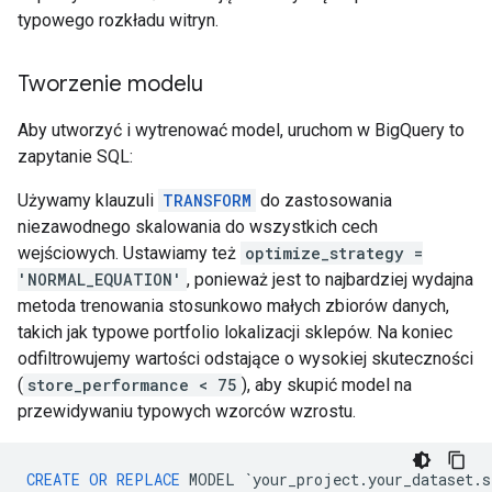
typowego rozkładu witryn.
Tworzenie modelu
Aby utworzyć i wytrenować model, uruchom w BigQuery to
zapytanie SQL:
Używamy klauzuli
TRANSFORM
do zastosowania
niezawodnego skalowania do wszystkich cech
wejściowych. Ustawiamy też
optimize_strategy =
'NORMAL_EQUATION'
, ponieważ jest to najbardziej wydajna
metoda trenowania stosunkowo małych zbiorów danych,
takich jak typowe portfolio lokalizacji sklepów. Na koniec
odfiltrowujemy wartości odstające o wysokiej skuteczności
(
store_performance < 75
), aby skupić model na
przewidywaniu typowych wzorców wzrostu.
CREATE
OR
REPLACE
MODEL
`
your_project
.
your_dataset
.
s