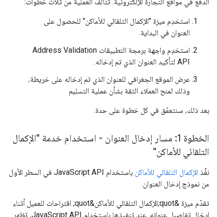
الدفع في مواقع التجارة الإلكترونية. تتألف العملية من ثلاث خطوات:
استخدِم ميزة "الإكمال التلقائي للأماكن" للحصول على
العنوان في البداية.
استخدِم واجهة برمجة التطبيقات Address Validation
API لتأكيد العنوان الذي تم إدخاله.
عرض الموقع الجغرافي للعنوان الذي تم إدخاله على خريطة،
وذلك لمنح العملاء الثقة بشأن عملية التسليم
بعد ذلك، سنتعمّق في كل خطوة على حدة.
الخطوة 1: مسار إدخال العنوان - استخدام خدمة "الإكمال
التلقائي للأماكن"
نفِّذ
الإكمال التلقائي للأماكن
باستخدام JavaScript API في السطر الأول
من نموذج إدخال العنوان.
تقدّم ميزة &quot;الإكمال التلقائي للأماكن&quot; اقتراحات للعميل أثناء
إدخال تفاصيل عنوانه. عند تنفيذها باستخدام JavaScript API، تظهر