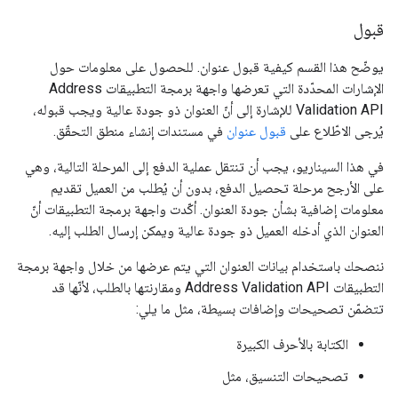
قبول
يوضّح هذا القسم كيفية قبول عنوان. للحصول على معلومات حول
الإشارات المحدّدة التي تعرضها واجهة برمجة التطبيقات Address
Validation API للإشارة إلى أنّ العنوان ذو جودة عالية ويجب قبوله،
يُرجى الاطّلاع على
قبول عنوان
في مستندات إنشاء منطق التحقّق.
في هذا السيناريو، يجب أن تنتقل عملية الدفع إلى المرحلة التالية، وهي
على الأرجح مرحلة تحصيل الدفع، بدون أن يُطلب من العميل تقديم
معلومات إضافية بشأن جودة العنوان. أكّدت واجهة برمجة التطبيقات أنّ
العنوان الذي أدخله العميل ذو جودة عالية ويمكن إرسال الطلب إليه.
ننصحك باستخدام بيانات العنوان التي يتم عرضها من خلال واجهة برمجة
التطبيقات Address Validation API ومقارنتها بالطلب، لأنّها قد
تتضمّن تصحيحات وإضافات بسيطة، مثل ما يلي:
الكتابة بالأحرف الكبيرة
تصحيحات التنسيق، مثل