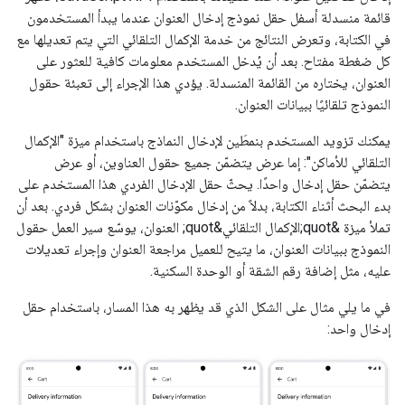
قائمة منسدلة أسفل حقل نموذج إدخال العنوان عندما يبدأ المستخدمون
في الكتابة، وتعرض النتائج من خدمة الإكمال التلقائي التي يتم تعديلها مع
كل ضغطة مفتاح. بعد أن يُدخل المستخدم معلومات كافية للعثور على
العنوان، يختاره من القائمة المنسدلة. يؤدي هذا الإجراء إلى تعبئة حقول
النموذج تلقائيًا ببيانات العنوان.
يمكنك تزويد المستخدم بنمطَين لإدخال النماذج باستخدام ميزة "الإكمال
التلقائي للأماكن": إما عرض يتضمّن جميع حقول العناوين، أو عرض
يتضمّن حقل إدخال واحدًا. يحثّ حقل الإدخال الفردي هذا المستخدم على
بدء البحث أثناء الكتابة، بدلاً من إدخال مكوّنات العنوان بشكل فردي. بعد أن
تملأ ميزة &quot;الإكمال التلقائي&quot; العنوان، يوسّع سير العمل حقول
النموذج ببيانات العنوان، ما يتيح للعميل مراجعة العنوان وإجراء تعديلات
عليه، مثل إضافة رقم الشقة أو الوحدة السكنية.
في ما يلي مثال على الشكل الذي قد يظهر به هذا المسار، باستخدام حقل
إدخال واحد: