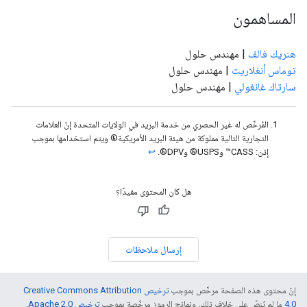
المساهمون
هنريك فالف
| مهندس حلول
توماس أنغلاريت
| مهندس حلول
سارتاك غانغولي
| مهندس حلول
المُرخّص له غير الحصري من خدمة البريد في الولايات المتحدة إنّ العلامات
التجارية التالية مملوكة من هيئة البريد الأمريكية® ويتم استخدامها بموجب
إذن: CASS™ وUSPS® وDPV®.
↩
هل كان المحتوى مفيدًا؟
إرسال ملاحظات
إنّ محتوى هذه الصفحة مرخّص بموجب
ترخيص Creative Commons Attribution
4.0‏
ما لم يُنصّ على خلاف ذلك، ونماذج الرموز مرخّصة بموجب
ترخيص Apache 2.0‏
.