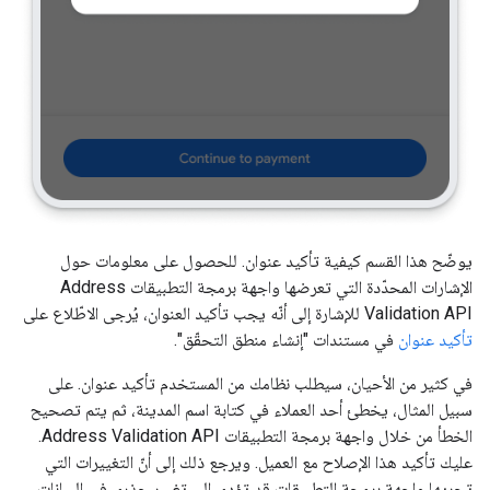
يوضّح هذا القسم كيفية تأكيد عنوان. للحصول على معلومات حول
الإشارات المحدّدة التي تعرضها واجهة برمجة التطبيقات Address
Validation API للإشارة إلى أنّه يجب تأكيد العنوان، يُرجى الاطّلاع على
تأكيد عنوان
في مستندات "إنشاء منطق التحقّق".
في كثير من الأحيان، سيطلب نظامك من المستخدم تأكيد عنوان. على
سبيل المثال، يخطئ أحد العملاء في كتابة اسم المدينة، ثم يتم تصحيح
الخطأ من خلال واجهة برمجة التطبيقات Address Validation API.
عليك تأكيد هذا الإصلاح مع العميل. ويرجع ذلك إلى أنّ التغييرات التي
تجريها واجهة برمجة التطبيقات قد تؤدي إلى تغيير جذري في البيانات