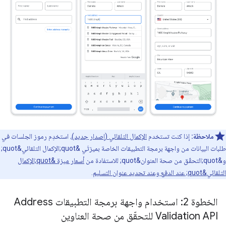
ملاحظة:
إذا كنت تستخدم
الإكمال التلقائي (إصدار جديد)
، استخدِم رموز الجلسات في
طلبات البيانات من واجهة برمجة التطبيقات الخاصة بميزتَي &quot;الإكمال التلقائي&quot;
و&quot;التحقّق من صحة العنوان&quot; للاستفادة من
أسعار ميزة &quot;الإكمال
التلقائي&quot; عند الدفع وعند تحديد عنوان التسليم
.
الخطوة 2: استخدام واجهة برمجة التطبيقات Address
Validation API للتحقّق من صحة العناوين