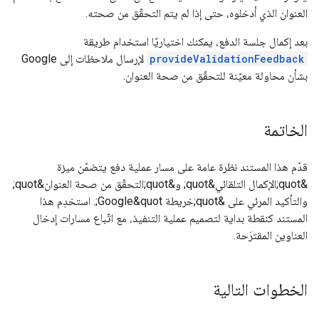
العنوان الذي أدخلوه، حتى إذا لم يتم التحقّق من صحته.
بعد إكمال جلسة الدفع، يمكنك اختياريًا استخدام طريقة
provideValidationFeedback
لإرسال ملاحظات إلى Google
بشأن محاولة معيّنة للتحقّق من صحة العنوان.
الخاتمة
قدّم هذا المستند نظرة عامة على مسار عملية دفع يتضمّن ميزة
&quot;الإكمال التلقائي&quot; و&quot;التحقّق من صحة العنوان&quot;
والتأكيد المرئي على &quot;خريطة Google&quot;. استخدِم هذا
المستند كنقطة بداية لتصميم عملية التنفيذ، مع اتّباع مسارات إدخال
العناوين المقترَحة.
الخطوات التالية