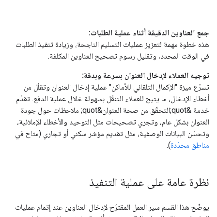
جمع العناوين الدقيقة أثناء عملية الطلبات:
هذه خطوة مهمة لتعزيز عمليات التسليم الناجحة، وزيادة تنفيذ الطلبات
في الوقت المحدد، وتقليل رسوم تصحيح العناوين المكلفة.
توجيه العملاء لإدخال العنوان بسرعة وبدقة:
تسرّع ميزة "الإكمال التلقائي للأماكن" عملية إدخال العنوان وتقلّل من
أخطاء الإدخال، ما يتيح للعملاء التنقّل بسهولة خلال عملية الدفع. تقدّم
خدمة &quot;التحقّق من صحة العنوان&quot; ملاحظات حول جودة
العنوان بشكل عام، وتجري تصحيحات مثل التوحيد والأخطاء الإملائية،
وتحسّن البيانات الوصفية، مثل تقديم مؤشر سكني أو تجاري (متاح في
مناطق محدّدة
).
نظرة عامة على عملية التنفيذ
يوضّح هذا القسم سير العمل المقترَح لإدخال العناوين عند إتمام عمليات