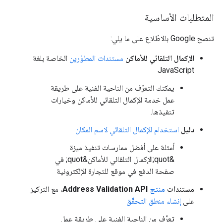
المتطلبات الأساسية
تنصح Google بالاطّلاع على ما يلي:
الإكمال التلقائي للأماكن
مستندات المطوّرين
الخاصة بلغة
JavaScript
يمكنك التعرّف من الناحية الفنية على طريقة
عمل خدمة الإكمال التلقائي للأماكن وخيارات
تنفيذها.
دليل
استخدام الإكمال التلقائي لاسم المكان
أمثلة على أفضل ممارسات تنفيذ ميزة
&quot;الإكمال التلقائي للأماكن&quot; في
صفحة الدفع في موقع للتجارة الإلكترونية
مستندات
منتج
Address Validation API
، مع التركيز
على
إنشاء منطق التحقّق
تعرَّف من الناحية الفنية على طريقة عمل