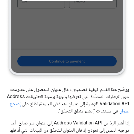
يوضّح هذا القسم كيفية تصحيح إدخال عنوان. للحصول على معلومات
حول الإشارات المحدّدة التي تعرضها واجهة برمجة التطبيقات Address
Validation API للإشارة إلى عنوان منخفض الجودة، اطّلِع على
إصلاح
عنوان
في مستندات "إنشاء منطق التحقّق".
إذا أشار الردّ من Address Validation API إلى عنوان غير صالح، أعِد
توجيه العميل إلى نموذج إدخال العنوان للتحقّق من البيانات التي أدخلها.