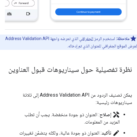
ملاحظة:
استخدِم الرمز
الجغرافي
الذي تعرضه واجهة Address Validation API
لعرض الموقع الجغرافي للعنوان الذي تم إدخاله.
نظرة تفصيلية حول سيناريوهات قبول العناوين
يمكن تصنيف الردود من Address Validation API إلى ثلاثة
سيناريوهات رئيسية:
handyman
إصلاح
: العنوان ذو جودة منخفضة. يجب أن تطلب
المزيد من المعلومات.
edit
تأكيد
: العنوان ذو جودة عالية، ولكنّه يتضمّن تغييرات