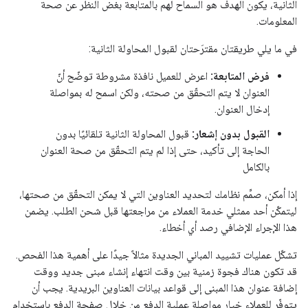
الثانية، يكون الهدف هو السماح لهم بالمتابعة بغض النظر عن صحة
المعلومات.
في ما يلي طريقتان مقترَحتان لقبول المحاولة الثانية:
فرض المتابعة:
اعرض للعميل نافذة مشروطة توضّح أنّ
العنوان لا يتم التحقّق من صحته، ولكن اسمح له بمواصلة
إدخال العنوان.
القبول بدون إشعار:
قبول المحاولة الثانية تلقائيًا بدون
الحاجة إلى تأكيد، حتى إذا لم يتم التحقّق من صحة العنوان
بالكامل
إذا أمكن، صمِّم نظامك لتحديد العناوين التي لا يمكن التحقّق من صحتها،
ليتمكّن أحد ممثلي خدمة العملاء من مراجعتها قبل شحن الطلب. يضمن
هذا الإجراء الإضافي رصد أي أخطاء.
تشكّل عمليات تشييد المباني الجديدة مثالاً جيدًا على أهمية هذا الفحص.
قد تكون هناك فجوة زمنية بين وقت انتهاء إنشاء مبنى جديد ووقت
إضافة عنوان هذا المبنى إلى قواعد بيانات العناوين البريدية. يجب أن
يتوفّر للعملاء خيار مواصلة عملية الدفع من خلال صفحة الدفع باستخدام