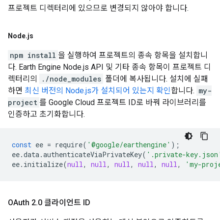
프로젝트 디렉터리에 있으므로 변경되지 않아야 합니다.
Node
.
js
npm install
을 실행하여 프로젝트의 종속 항목을 설치합니
다. Earth Engine Node.js API 및 기타 종속 항목이 프로젝트 디
렉터리의
./node_modules
폴더에 복사됩니다. 설치에 실패
하면
최신 버전의 Node.js가 설치되어 있는지 확인
합니다.
my-
project
를 Google Cloud 프로젝트 ID로 바꿔 라이브러리를
인증하고 초기화합니다.
const
ee
=
require
(
'@google/earthengine'
);
ee
.
data
.
authenticateViaPrivateKey
(
'.private-key.json
ee
.
initialize
(
null
,
null
,
null
,
null
,
null
,
'my-proj
OAuth 2
.
0 클라이언트 ID