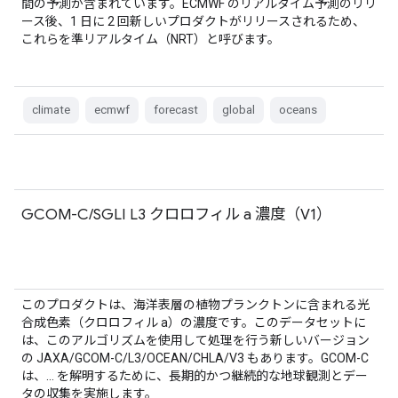
間の予測が含まれています。ECMWF のリアルタイム予測のリリ
ース後、1 日に 2 回新しいプロダクトがリリースされるため、
これらを準リアルタイム（NRT）と呼びます。
climate
ecmwf
forecast
global
oceans
GCOM-C/SGLI L3 クロロフィル a 濃度（V1）
このプロダクトは、海洋表層の植物プランクトンに含まれる光
合成色素（クロロフィル a）の濃度です。このデータセットに
は、このアルゴリズムを使用して処理を行う新しいバージョン
の JAXA/GCOM-C/L3/OCEAN/CHLA/V3 もあります。GCOM-C
は、… を解明するために、長期的かつ継続的な地球観測とデー
タの収集を実施します。