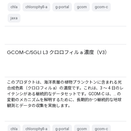
chla
chlorophyll-a
g-portal
gcom
gcom-c
jaxa
GCOM-C/SGLI L3 クロロフィル a 濃度（V3）
このプロダクトは、海洋表層の植物プランクトンに含まれる光
合成色素（クロロフィル a）の濃度です。これは、3 ～ 4 日のレ
イテンシがある継続的なデータセットです。GCOM-C は、… の
変動のメカニズムを解明するために、長期的かつ継続的な地球
観測とデータの収集を実施します。
chla
chlorophyll-a
g-portal
gcom
gcom-c