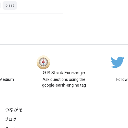
oisst
GIS Stack Exchange
n Medium
Ask questions using the
Follo
google-earth-engine tag
つながる
ブログ