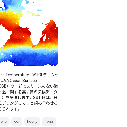
ace Temperature - WHOI データセ
A Ocean Surface
e（OSB）の一部であり、氷のない海
水温に関する高品質の気候データ
R）を提供します。SST 値は、日
モデリングして … と組み合わせる
められます。
eric
cdr
hourly
noaa