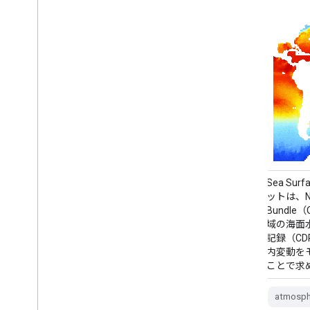
NOAA 1/4 度日次最適内挿海面水温
Sea Surf
（OISST）は、さまざまなプラットフォー
ットは、NOA
ム（衛星、船舶、ブイ）から得られたバイ
Bundl
アス調整済みの観測データを定期的なグロ
域の海面
ーバル グリッド上で組み合わせて構築され
記録（CD
た完全な海洋水温場を提供します。ギャッ
内変動を
プは内挿によって埋められます。Advanced
ことで求
Very High … の衛星データ
atmosph