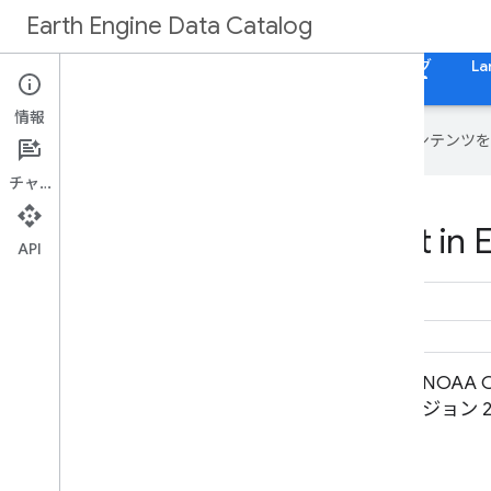
Earth Engine Data Catalog
ホーム
カテゴリ
All Datasets
すべてのタグ
La
情報
Google は AI 技術を使用して、コン
チャット
Datasets tagged oisst in 
API
NOAA CDR OISST v02r01: 最適内挿
NOAA 
法による海面水温
ジョン 