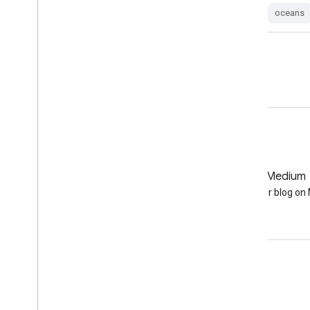
avhrr
cdr
daily
ice
noaa
oceans
oceans
GitHub
Medium
Earth Engine on GitHub
Follow our blog o
つながる
Google Developer Program