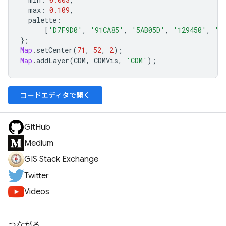
max
:
0.109
,
palette
:
[
'D7F9D0'
,
'91CA85'
,
'5AB05D'
,
'129450'
,
'0
};
Map
.
setCenter
(
71
,
52
,
2
);
Map
.
addLayer
(
CDM
,
CDMVis
,
'CDM'
);
コードエディタで開く
GitHub
Medium
GIS Stack Exchange
Twitter
Videos
つながる