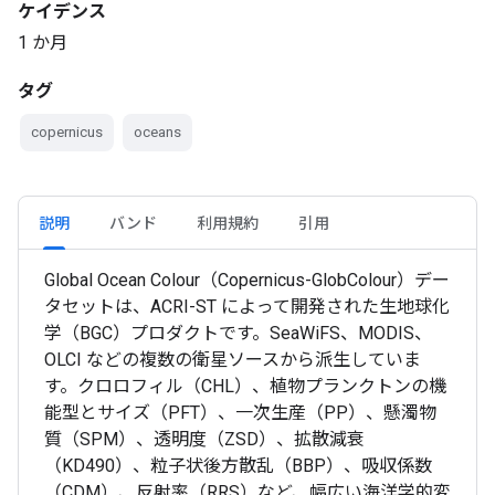
ケイデンス
1 か月
タグ
copernicus
oceans
説明
バンド
利用規約
引用
Global Ocean Colour（Copernicus-GlobColour）デー
タセットは、ACRI-ST によって開発された生地球化
学（BGC）プロダクトです。SeaWiFS、MODIS、
OLCI などの複数の衛星ソースから派生していま
す。クロロフィル（CHL）、植物プランクトンの機
能型とサイズ（PFT）、一次生産（PP）、懸濁物
質（SPM）、透明度（ZSD）、拡散減衰
（KD490）、粒子状後方散乱（BBP）、吸収係数
（CDM）、反射率（RRS）など、幅広い海洋学的変