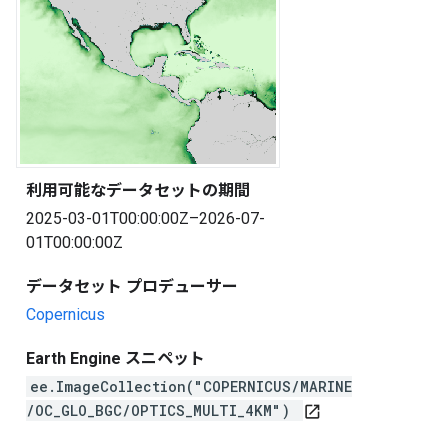
利用可能なデータセットの期間
2025-03-01T00:00:00Z–2026-07-
01T00:00:00Z
データセット プロデューサー
Copernicus
Earth Engine スニペット
ee.ImageCollection("COPERNICUS/MARINE
/OC_GLO_BGC/OPTICS_MULTI_4KM")
open_in_new