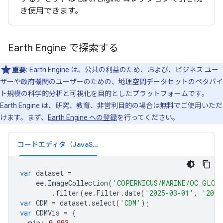
き使用できます。
Earth Engine で探索する
重要:
Earth Engine は、公共の利益のため、および、ビジネス ユー
ザーや政府機関のユーザーのための、地理空間データセットのペタバイ
ト規模の科学的分析と可視化を目的としたプラットフォームです。
Earth Engine は、研究、教育、非営利目的の場合は無料でご使用いただ
けます。まず、
Earth Engine への登録
を行ってください。
コードエディタ（JavaScript）
var
dataset
=
ee
.
ImageCollection
(
'COPERNICUS/MARINE/OC_GLO_
.
filter
(
ee
.
Filter
.
date
(
'2025-03-01'
,
'2025
var
CDM
=
dataset
.
select
(
'CDM'
);
var
CDMVis
=
{
min
:
0.003
,