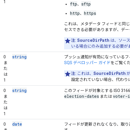
1
ftp
sftp
、
http
https
、
これは、メタデータ フィードと同じ
セスできる必要がありますが、デー
SourceDirPath
注:
は、ソース
いる場合にのみ追加する必要が
string
0
プッシュ通知が有効になっているフィ
ま
SQS デベロッパー ガイド
をご覧く
た
SourceDirPath
注:
これは、
は
設定されていない場合、代わり
1
string
0
このフィードが対象とする ISO 3166-
election-dates
voter-
ま
または
た
は
1
date
0
フィードが更新されなくなり、取り込み
ま
す。