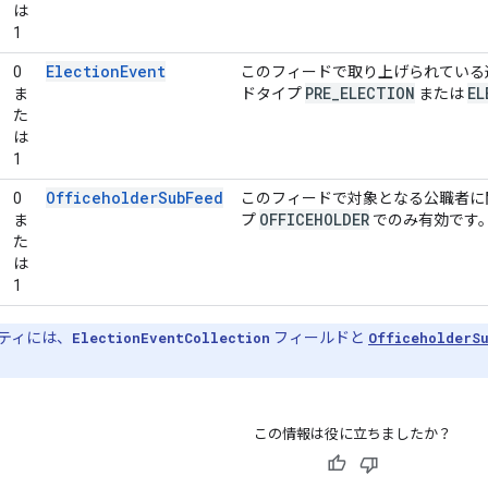
は
1
ElectionEvent
0
このフィードで取り上げられている
PRE
_
ELECTION
EL
ま
ドタイプ
または
た
は
1
OfficeholderSubFeed
0
このフィードで対象となる公職者に
OFFICEHOLDER
ま
プ
でのみ有効です
た
は
1
ティには、
ElectionEventCollection
フィールドと
OfficeholderS
この情報は役に立ちましたか？