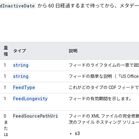
dInactiveDate
から 60 日経過するまで待ってから、メタデ
重
タイプ
説明
複
string
1
フィードのライフタイムの一意で固
string
1
フィードの簡単な説明（「US Officeh
FeedType
1
これがどのタイプの CDF フィード
FeedLongevity
1
フィードの有効期間を示します。
Feed
Source
Path
Uri
0
フィードの XML ファイルの完全修飾
ま
次のファイル ホスティング ソリュ
た
s3
は