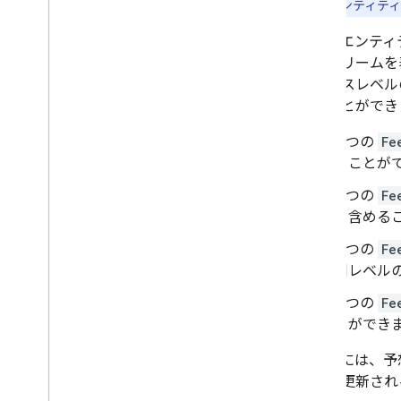
注:
このエンティティ
Office
Scope
Feed
エンティ
選挙関連団体
のストリームを
公職者に関連するエンティティ
オフィスレベル
有権者情報関連エンティティ
めることができ
列挙型
1 つの
Fe
ることが
1 つの
Fe
を含める
1 つの
Fe
州レベル
1 つの
Fe
とができ
Feed
には、予
続的に更新され