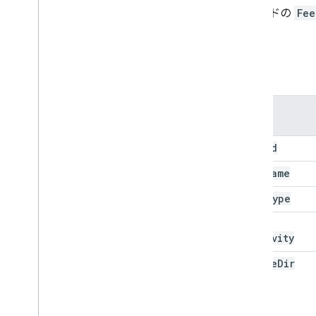
フィードの
Fee
要素
要素
Feed
Id
Feed
Name
Feed
Type
Feed
Longevity
Source
Dir
Path