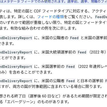
はメタデータ フィードでのみ使用されます。選挙前、選挙、現職のフ
ティは、特定の国と CDF フィードタイプに対応する、アクティ
表します。詳しくは、
フィードの種類
をご覧ください。
FeedD
のいずれかで範囲が重複しない限り、特定の国とフィードタイ
ます。有効な組み合わせの例を次に示します。
edDeliveryReport
に、米国の公職者の
Feed
と米国の選挙
できます。
edDeliveryReport
に、米国大統領選挙前の
Feed
（2022
ことができます。
edDeliveryReport
に、米国選挙前の
Feed
（2022 年連邦
のみ）を含めることができます。
edDeliveryReport
に、米国の公職者
Feed
と日本の選挙前
ますが、両方の国が対象範囲に含まれている場合に限ります。
想される終了日（選挙後 60 日など）があるため期間が限定
る「エバーグリーン」のものがあります。