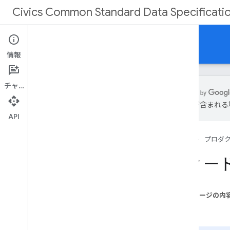
Civics Common Standard Data Specificati
リファレンス
情報
チャット
は誤りが含まれる
API
データスキーマ
シンプルなデータ型
ホーム
プロダ
共通のエンティティ
委員会関連団体
フィー
メタデータ関連のエンティティ
Ballot
Measure
Scope
Election
Event
このページの内
フィード
要素
Feed
Delivery
Report
Officeholder
Sub
Feed