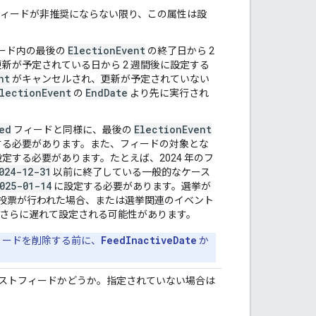
ィードが非推奨にならない限り、この属性は設
ElectionEvent
ード内の最後の
の終了日から 2
新が予定されている日から 2 週間後に設定する
nt
がキャンセルされ、更新が予定されていない
lectionEvent
EndDate
の
より先に実行され
ed
ElectionEvent
フィードと同様に、最後の
定する必要があります。また、フィードの対象とな
設定する必要があります。たとえば、2024 年のフ
024-12-31
以前に終了している一般的なケース
025-01-14
に設定する必要があります。選挙が
決選投票が行われた場合、または選挙関連のイベント
合、さらに遅れて設定される可能性があります。
FeedInactiveDate
ィードを削除する前に、
か
ストフィードかどうか。指定されていない場合は