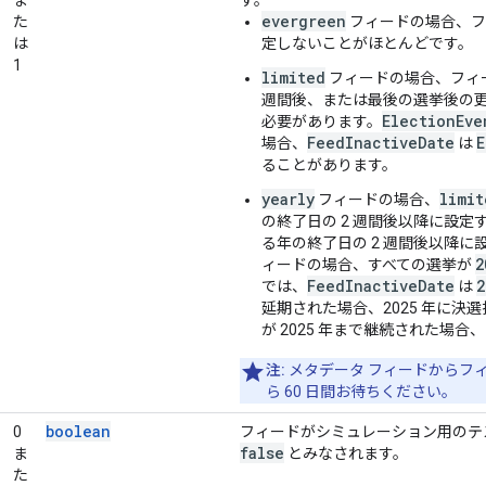
evergreen
た
フィードの場合、フ
は
定しないことがほとんどです。
1
limited
フィードの場合、フィ
週間後、または最後の選挙後の更
ElectionEve
必要があります。
FeedInactiveDate
E
場合、
は
ることがあります。
yearly
limit
フィードの場合、
の終了日の 2 週間後以降に設
る年の終了日の 2 週間後以降に
2
ィードの場合、すべての選挙が
FeedInactiveDate
2
では、
は
延期された場合、2025 年に
が 2025 年まで継続された場
注:
メタデータ フィードからフ
ら 60 日間お待ちください。
boolean
0
フィードがシミュレーション用のテ
false
ま
とみなされます。
た