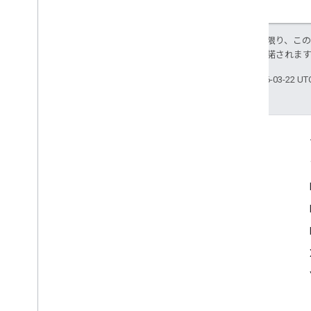
特に記載のない限り、こ
ス
により使用許諾されま
最終更新日 2026-03-22 U
つながる
Google Developer Program
Google Developer Groups
Google Developer Experts
Accelerators
Google Cloud & NVIDIA