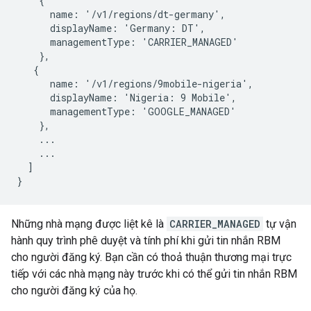
    {

      name: '/v1/regions/dt-germany',

      displayName: 'Germany: DT',

      managementType: 'CARRIER_MANAGED'

    },

   {

      name: '/v1/regions/9mobile-nigeria',

      displayName: 'Nigeria: 9 Mobile',

      managementType: 'GOOGLE_MANAGED'

    },

    ...

    ...

  ]

Những nhà mạng được liệt kê là
CARRIER_MANAGED
tự vận
hành quy trình phê duyệt và tính phí khi gửi tin nhắn RBM
cho người đăng ký. Bạn cần có thoả thuận thương mại trực
tiếp với các nhà mạng này trước khi có thể gửi tin nhắn RBM
cho người đăng ký của họ.