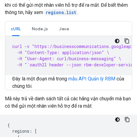
khi có thể gửi một nhân viên hỗ trợ để ra mắt. Để biết thêm
thông tin, hãy xem
regions.list
.
cURL
Node.js
Java
curl -v "https://businesscommunications.googleapis
  -H "Content-Type: application/json" \
  -H "User-Agent: curl/business-messaging" \
  -H "`oauth2l header --json rbm-developer-service
Đây là một đoạn mã trong
mẫu API Quản lý RBM
của
chúng tôi.
Mã này trả về danh sách tất cả các hãng vận chuyển mà bạn
có thể gửi một nhân viên hỗ trợ để ra mắt:
{

  regions: [
