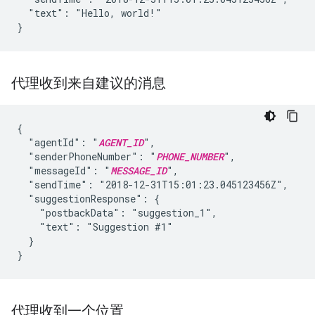
  "text": "Hello, world!"

}
代理收到来自建议的消息
{

  "agentId": "
AGENT_ID
",

  "senderPhoneNumber": "
PHONE_NUMBER
",

  "messageId": "
MESSAGE_ID
",

  "sendTime": "2018-12-31T15:01:23.045123456Z",

  "suggestionResponse": {

    "postbackData": "suggestion_1",

    "text": "Suggestion #1"

  }

}
代理收到一个位置