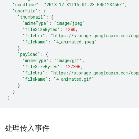
"sendTime"
:
"2018-12-31T15:01:23.045123456Z"
,
"userFile"
:
{
"thumbnail"
:
{
"mimeType"
:
"image/jpeg"
,
"fileSizeBytes"
:
1280
,
"fileUri"
:
"https://storage.googleapis.com/cop
"fileName"
:
"4_animated.jpeg"
},
"payload"
:
{
"mimeType"
:
"image/gif"
,
"fileSizeBytes"
:
127806
,
"fileUri"
:
"https://storage.googleapis.com/cop
"fileName"
:
"4_animated.gif"
}
}
}
处理传入事件