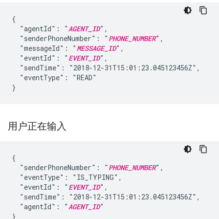
{

  "agentId": "
AGENT_ID
",

  "senderPhoneNumber": "
PHONE_NUMBER
",

  "messageId": "
MESSAGE_ID
",

  "eventId": "
EVENT_ID
",

  "sendTime": "2018-12-31T15:01:23.045123456Z",

  "eventType": "READ"

}
用户正在输入
{

  "senderPhoneNumber": "
PHONE_NUMBER
",

  "eventType": "IS_TYPING",

  "eventId": "
EVENT_ID
",

  "sendTime": "2018-12-31T15:01:23.045123456Z",

  "agentId": "
AGENT_ID
"

}