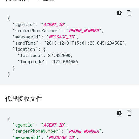
{

  "agentId": "
AGENT_ID
",

  "senderPhoneNumber": "
PHONE_NUMBER
",

  "messageId": "
MESSAGE_ID
",

  "sendTime": "2018-12-31T15:01:23.045123456Z",

  "location": {

    "latitude": 37.422000,

    "longitude": -122.084056

  }

}
代理接收文件
{
"agentId"
:
"
AGENT_ID
"
,
"senderPhoneNumber"
:
"
PHONE_NUMBER
"
,
"messageId"
:
"
MESSAGE_ID
"
,