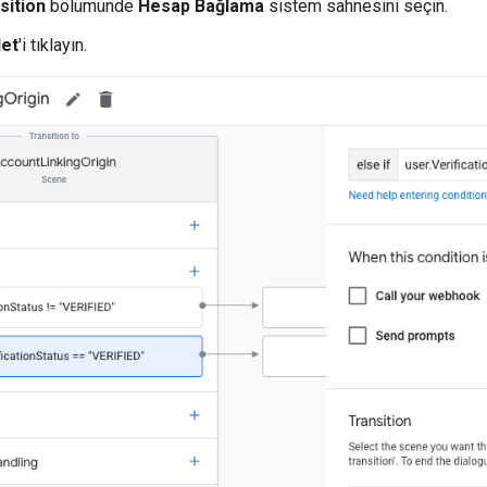
sition
bölümünde
Hesap Bağlama
sistem sahnesini seçin.
et
'i tıklayın.