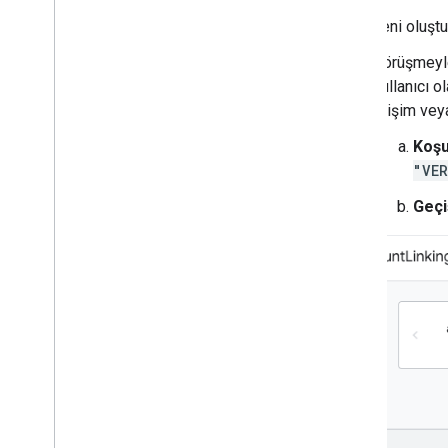
Yeni oluşt
Görüşmeyle 
kullanıcı 
erişim vey
Koşu
"VER
Geçi