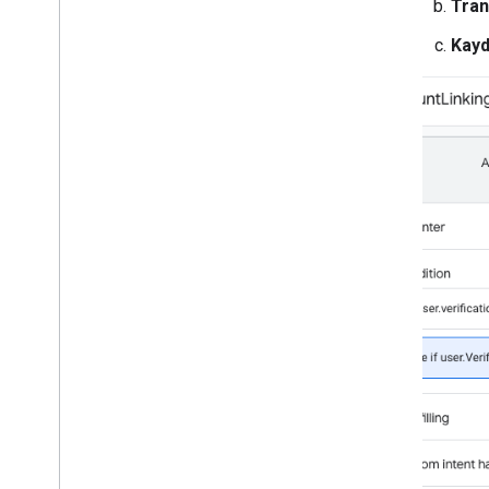
Tran
Kayd