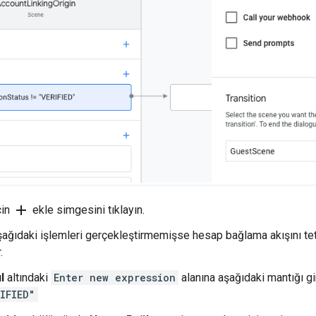
add
çin
ekle simgesini tıklayın.
şağıdaki işlemleri gerçekleştirmemişse hesap bağlama akışını tetik
.
l
altındaki
Enter new expression
alanına aşağıdaki mantığı gi
IFIED"