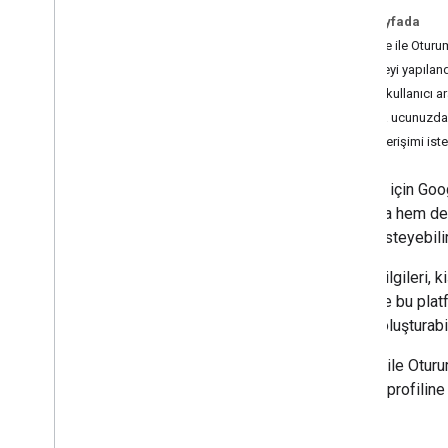
Açma "Basitleştirilmiş" bağlantısı
Bu sayfada
Kavram rehberi
Google ile Oturu
Uygulama kılavuzu
Projeyi yapılan
Ses kullanıcı a
OAuth bağlantısı
Arka ucunuzdaki
Kavram rehberi
Veri erişimi ist
Uygulama kılavuzu
Asistan için Goog
OAuth tabanlı uygulama çevirme
bağlama hem de h
Uygulama kılavuzu
erişim isteyebili
Profil bilgileri,
Platformunuzdan bağlantı
oluşturma
varsa ve bu platf
Uygulama kılavuzu
hesap oluşturabil
Google ile Oturu
Araçlar
Google profiline 
İzleme hatası