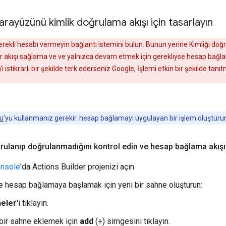
 arayüzünü kimlik doğrulama akışı için tasarlayın
erekli hesabı vermeyin bağlantı istemini bulun. Bunun yerine Kimliği doğru
ir akışı sağlama ve ve yalnızca devam etmek için gerekliyse hesap bağl
i istikrarlı bir şekilde terk ederseniz Google, İşlemi etkin bir şekilde tanıt
cu
'yu kullanmanız gerekir. hesap bağlamayı uygulayan bir işlem oluşturu
ğrulanıp doğrulanmadığını kontrol edin ve hesap bağlama akışın
onsole
'da Actions Builder projenizi açın.
e hesap bağlamaya başlamak için yeni bir sahne oluşturun:
eler
'i tıklayın.
 bir sahne eklemek için
add
(+) simgesini tıklayın.