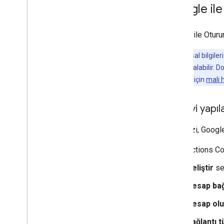
Google ile
Google ile Oturu
Not:
Finansal bilgiler
sonra haftalar alabilir. 
kolaylaştırmak için
mali h
Projeyi yapı
Projenizi, Googl
Actions Con
Geliştir
se
Hesap ba
Hesap ol
Bağlantı t