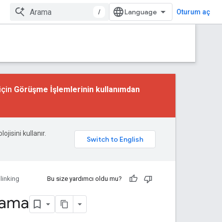
/
Oturum aç
için
Görüşme İşlemlerinin kullanımdan
ojisini kullanır.
linking
Bu size yardımcı oldu mu?
lama