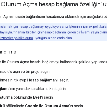
 Oturum Açma hesap bağlama özelliğini u
m Açma hesabı bağlantısını hesabınıza eklemek için aşağıdaki böl
i işlemek için hesap bağlamayı uyguluyorsanız İşleminiz için ek politikalar
Dolayısıyla, finansal bilgiler için hesap bağlama içeren bir İşlemi yayın p
izmetler politikalarına
uyduğunuzdan emin olun .
landırma
e ile Oturum Açma hesabı bağlamayı kullanacak şekilde yapılandırm
sole'u açın ve bir proje seçin.
kmesini tıklayıp
Hesap bağlama
'yı seçin.
ğlama
'nın yanındaki anahtarı etkinleştirin.
uşturma
bölümünde
Evet
'i seçin.
ürü
bölümünde
Google ile Oturum Açma
'yı seçin.