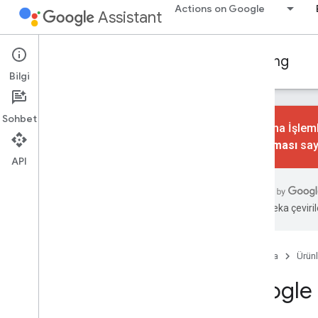
Actions on Google
Assistant
Conversational Actions
Account linking
Bilgi
Sohbet
Konuşma İşlemle
kaldırılması
say
API
Temel bilgileri öğrenme
Genel bakış
Hesap bağlama türünüzü seçin
Yapay zeka çevirile
En iyi uygulamalar
Google ile Oturum Açma
Ana Sayfa
Ürünl
Kavram rehberi
Google 
Uygulama kılavuzu
OAuth tabanlı Google ile Oturum