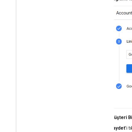
Müşteri Bi
Kaydet
'i t