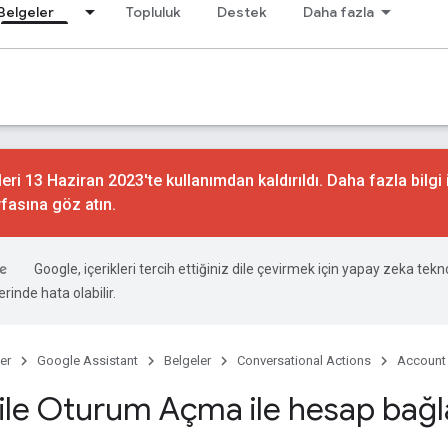
Belgeler
Topluluk
Destek
Daha fazla
ri 13 Haziran 2023'te kullanımdan kaldırıldı. Daha fazla bilgi 
fasına göz atın.
Google, içerikleri tercih ettiğiniz dile çevirmek için yapay zeka teknol
rinde hata olabilir.
er
Google Assistant
Belgeler
Conversational Actions
Account 
ile Oturum Açma ile hesap bağ