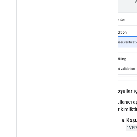
Koşullar
i
Kullanıcı a
bir kimliktir
Koşu
"VER