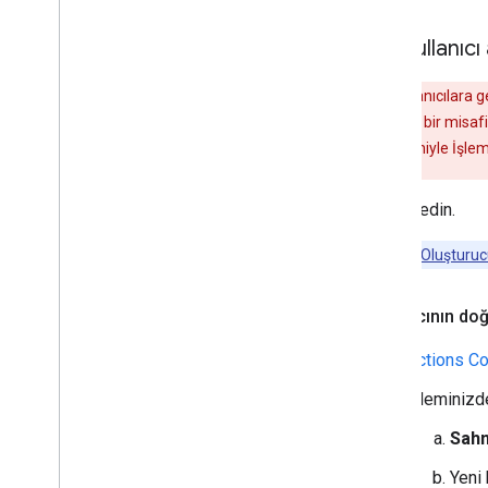
Ses kullanıcı
Uyarı:
Kullanıcılara g
göstermek için bir misaf
sorunları nedeniyle İşlem'
ziyaret edin.
Not:
İşlem Oluşturu
Kullanıcının do
Actions C
İşleminizd
Sahn
Yeni