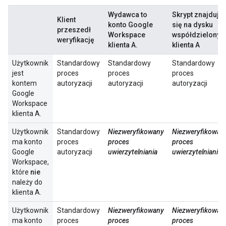
Wydawca to
Skrypt znajduje
Klient
konto Google
się na dysku
przeszedł
Workspace
współdzielony
weryfikację
klienta A.
klienta A
Użytkownik
Standardowy
Standardowy
Standardowy
jest
proces
proces
proces
kontem
autoryzacji
autoryzacji
autoryzacji
Google
Workspace
klienta A.
Użytkownik
Standardowy
Niezweryfikowany
Niezweryfikowan
ma konto
proces
proces
proces
Google
autoryzacji
uwierzytelniania
uwierzytelniania
Workspace,
które
nie
należy do
klienta A.
Użytkownik
Standardowy
Niezweryfikowany
Niezweryfikowan
ma konto
proces
proces
proces