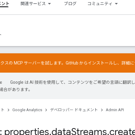
メント
関連サービス
ブログ
コミュニティ
ト
ティクスの MCP サーバーを試します。
GitHub
からインストールし、詳細に
Google は AI 技術を使用して、コンテンツをご希望の言語に翻訳
場合があります。
クト
Google Analytics
デベロッパー ドキュメント
Admin API
 properties
.
data
Streams
.
creat