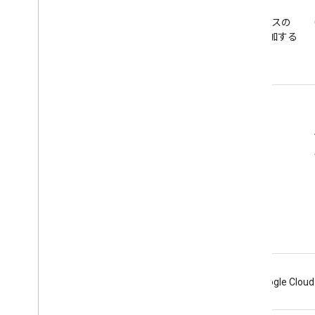
ニュースレター
Discord
Google アナリティクスのデベ
Google アナリティクスの
User Deletion API
ロッパー向けニュースレター
Discord サーバーに参加する
以前の User Deletion API から移行する
に登録する
リソース
ヘルプセンター
デベロッパー サイト
リリースノート
ヘルプ
問題の報告
Android
Chrome
Firebase
Google Cloud