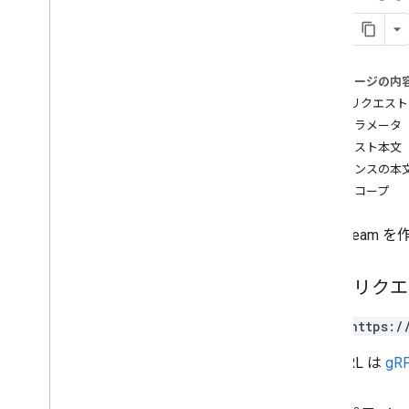
Measurement Protocol
概要
プロトコル イベント
このページの内
変更履歴
HTTP リクエスト
パスパラメータ
Admin API
リクエスト本文
REST
レスポンスの本
Overview
承認スコープ
v1beta
REST Resources
DataStream
account
Summaries
accounts
HTTP リク
properties
properties
.
conversion
Events
POST https:/
properties
.
custom
Dimensions
properties
.
custom
Metrics
この URL は
gRP
properties
.
data
Streams
Overview