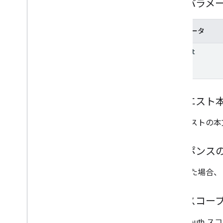
パスパラメ
create
delete
get
パラメータ
list
parent
patch
properties
.
data
Streams
.
measurement
Protocol
Secrets
properties
.
firebase
Links
properties
.
google
Ads
Links
リクエスト
properties
.
key
Events
リクエストの本
Types
Access
Date
Range
レスポンス
Access
Dimension
Access
Filter
Expression
成功した場合、
Access
Metric
Access
Order
By
Data
Retention
Settings
承認スコー
Run
Access
Report
Response
次の OAuth 
v1alpha