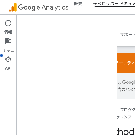
概要
デベロッパー ドキュ
Analytics
Admin API
情報
ガイド
リファレンス
ライブラリとサンプル
サポー
チャット
Google アナリ
API
概要
SDK と User-ID 機能に関するポリシー
は誤りが含まれる
制限と割り当て
タグ設定
ホーム
プロダ
設定
リファレンス
推奨イベント
Method:
業種ごとの推奨イベント