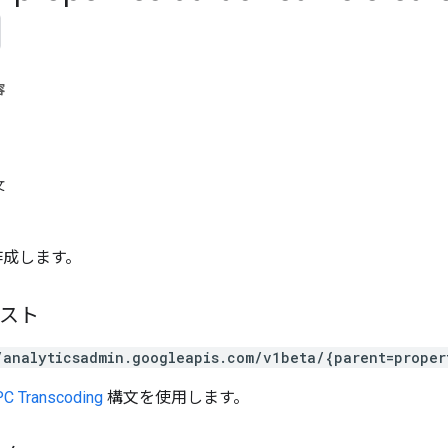
容
文
 を作成します。
エスト
/analyticsadmin.googleapis.com/v1beta/{parent=proper
C Transcoding
構文を使用します。