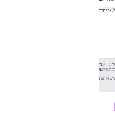
RPC
https://
制限と割り当て
変更履歴
データアクセス レポートのスキーマ
Data API
概要
制限と割り当て
エラー レスポンス
ディメンションと指標
特に記載のない限り、こ
プロパティ ID
ス
により使用許諾されま
変更履歴
最終更新日 2025-07-26 U
v1beta
v1alpha
Big
Query へのエクスポート
データ エクスポート スキーマ
トラフィック アトリビューション デー
タ